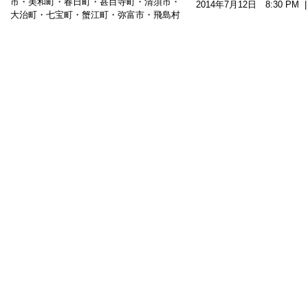
市・美和町・春日町・甚目寺町・清須市・
2014年7月12日 8:30 P
大治町・七宝町・蟹江町・弥富市・飛島村