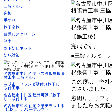
三協アルミ
床板
手すり
物干金物
目隠しスクリーン
【施工後】
笠木
完成です。
落下防止ネット
■三協アルミ 
防犯対策
名古屋市中川区 テラス波板屋根張
替工事 三協アルミ
この度は、弊社
豊明市 ベランダ壁付け物干し
ございました。
取付工事
名古屋市中川区 屋外可動式物干
窓周り、リフォ
し 取付工事
ましたらお気軽
名古屋市緑区 住宅２階テラス工事
【LIXIL】パワーアルファ