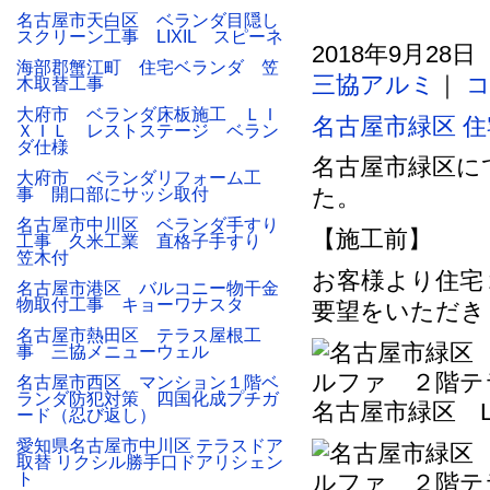
名古屋市天白区 ベランダ目隠し
スクリーン工事 LIXIL スピーネ
2018年9月28日
海部郡蟹江町 住宅ベランダ 笠
三協アルミ
｜
コ
木取替工事
大府市 ベランダ床板施工 ＬＩ
名古屋市緑区 住
ＸＩＬ レストステージ ベラン
ダ仕様
名古屋市緑区に
大府市 ベランダリフォーム工
た。
事 開口部にサッシ取付
名古屋市中川区 ベランダ手すり
【施工前】
工事 久米工業 直格子手すり
笠木付
お客様より住宅
名古屋市港区 バルコニー物干金
物取付工事 キョーワナスタ
要望をいただき
名古屋市熱田区 テラス屋根工
事 三協メニューウェル
名古屋市西区 マンション１階ベ
ランダ防犯対策 四国化成プチガ
名古屋市緑区 L
ード（忍び返し）
愛知県名古屋市中川区 テラスドア
取替 リクシル勝手口ドアリシェン
ト