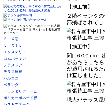
【施工前】
２階ベランダの
部飛ばされてし
ＦＩＸ窓
ＬＩＸＩＬ
【施工中】
エクステリア
間口6700mm
ゴムパッキン
があちらこちら
テラスドア
が適用されるた
テラス屋根
け直しました。
バルコニー
ベランダ
ベランダリフォーム
ポリカーボネード板
職人がテラス屋
レストステージ