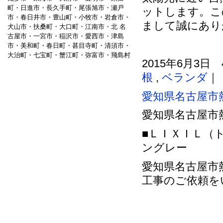
町・日進市・長久手町・尾張旭市・瀬戸
ットします。こ
市・春日井市・豊山町・小牧市・岩倉市・
まして誠にあり
犬山市・扶桑町・大口町・江南市・北 名
古屋市・一宮市・稲沢市・愛西市・津島
市・美和町・春日町・甚目寺町・清須市・
大治町・七宝町・蟹江町・弥富市・飛島村
2015年6月3日 
根
,
ベランダ
｜
愛知県名古屋市
愛知県名古屋市
■ＬＩＸＩＬ（
ングレー
愛知県名古屋市
工事のご依頼を