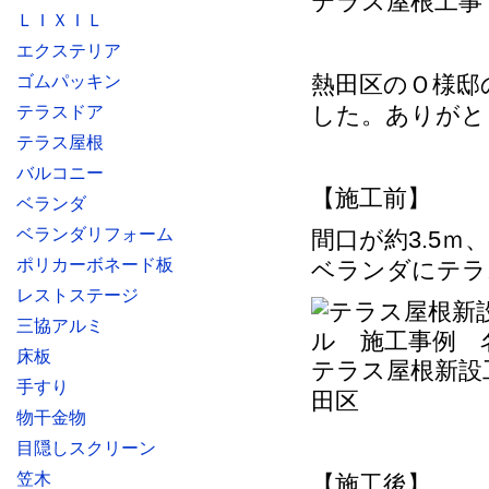
テラス屋根工事
ＬＩＸＩＬ
エクステリア
熱田区のＯ様邸
ゴムパッキン
した。ありがと
テラスドア
テラス屋根
バルコニー
【施工前】
ベランダ
ベランダリフォーム
間口が約3.5ｍ
ポリカーボネード板
ベランダにテラ
レストステージ
三協アルミ
床板
テラス屋根新設
手すり
田区
物干金物
目隠しスクリーン
笠木
【施工後】