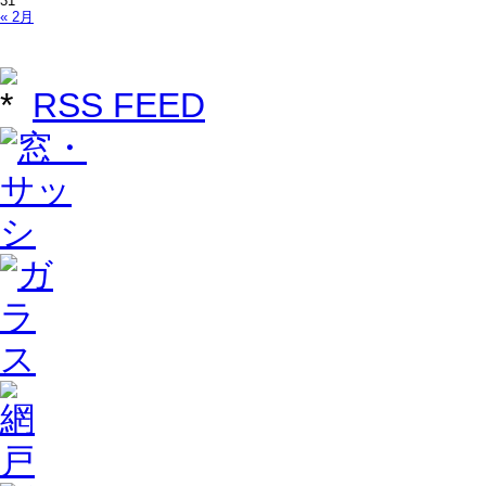
31
« 2月
RSS FEED