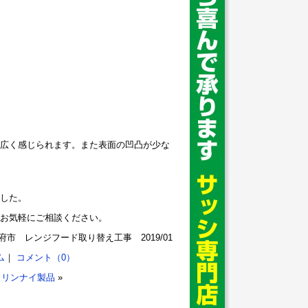
広く感じられます。また表面の凹凸が少な
した。
お気軽にご相談ください。
府市 レンジフード取り替え工事 2019/01
ム
｜
コメント（0）
 リンナイ製品
»