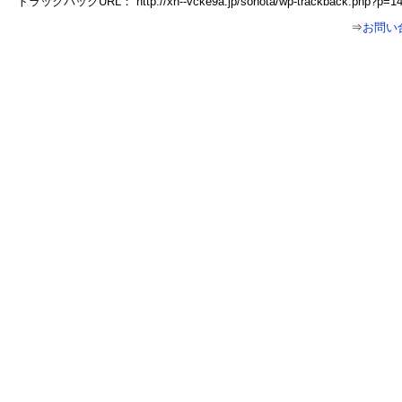
トラックバックURL：
http://xn--vcke9a.jp/sonota/wp-trackback.php?p=1
⇒
お問い