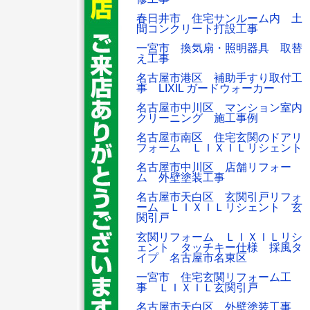
春日井市 住宅サンルーム内 土
間コンクリート打設工事
一宮市 換気扇・照明器具 取替
え工事
名古屋市港区 補助手すり取付工
事 LIXIL ガードウォーカー
名古屋市中川区 マンション室内
クリーニング 施工事例
名古屋市南区 住宅玄関のドアリ
フォーム ＬＩＸＩＬリシェント
名古屋市中川区 店舗リフォー
ム 外壁塗装工事
名古屋市天白区 玄関引戸リフォ
ーム ＬＩＸＩＬリシェント 玄
関引戸
玄関リフォーム ＬＩＸＩＬリシ
ェント タッチキー仕様 採風タ
イプ 名古屋市名東区
一宮市 住宅玄関リフォーム工
事 ＬＩＸＩＬ玄関引戸
名古屋市天白区 外壁塗装工事