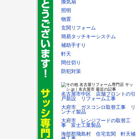
換気扇
照明
物置
玄関リフォーム
簡易タッチキーシステム
補助手すり
軒天
間仕切り
防犯対策
名古屋市中区 店舗フロントの引
戸新設 リフォーム工事
大府市 ガスコンロ取替工事 リ
ンナイ製品
大府市 レンジフードの取替工
事 富士工業製品
海部郡飛島村 住宅玄関 軒天補
修工事