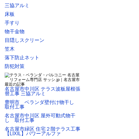
三協アルミ
床板
手すり
物干金物
目隠しスクリーン
笠木
落下防止ネット
防犯対策
名古屋市中川区 テラス波板屋根張
替工事 三協アルミ
豊明市 ベランダ壁付け物干し
取付工事
名古屋市中川区 屋外可動式物干
し 取付工事
名古屋市緑区 住宅２階テラス工事
【LIXIL】パワーアルファ