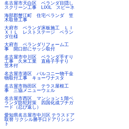
名古屋市天白区 ベランダ目隠し
スクリーン工事 LIXIL スピーネ
海部郡蟹江町 住宅ベランダ 笠
木取替工事
大府市 ベランダ床板施工 ＬＩ
ＸＩＬ レストステージ ベラン
ダ仕様
大府市 ベランダリフォーム工
事 開口部にサッシ取付
名古屋市中川区 ベランダ手すり
工事 久米工業 直格子手すり
笠木付
名古屋市港区 バルコニー物干金
物取付工事 キョーワナスタ
名古屋市熱田区 テラス屋根工
事 三協メニューウェル
名古屋市西区 マンション１階ベ
ランダ防犯対策 四国化成プチガ
ード（忍び返し）
愛知県名古屋市中川区 テラスドア
取替 リクシル勝手口ドアリシェン
ト