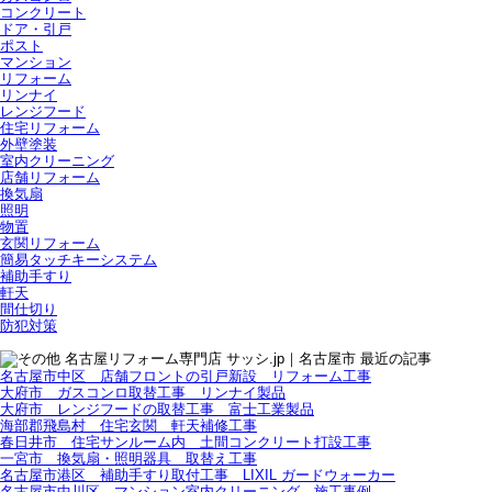
コンクリート
ドア・引戸
ポスト
マンション
リフォーム
リンナイ
レンジフード
住宅リフォーム
外壁塗装
室内クリーニング
店舗リフォーム
換気扇
照明
物置
玄関リフォーム
簡易タッチキーシステム
補助手すり
軒天
間仕切り
防犯対策
名古屋市中区 店舗フロントの引戸新設 リフォーム工事
大府市 ガスコンロ取替工事 リンナイ製品
大府市 レンジフードの取替工事 富士工業製品
海部郡飛島村 住宅玄関 軒天補修工事
春日井市 住宅サンルーム内 土間コンクリート打設工事
一宮市 換気扇・照明器具 取替え工事
名古屋市港区 補助手すり取付工事 LIXIL ガードウォーカー
名古屋市中川区 マンション室内クリーニング 施工事例