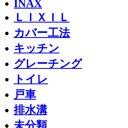
INAX
ＬＩＸＩＬ
カバー工法
キッチン
グレーチング
トイレ
戸車
排水溝
未分類