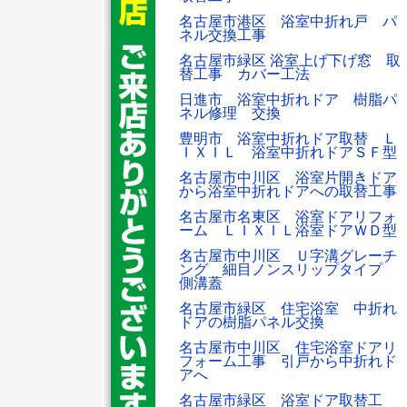
名古屋市港区 浴室中折れ戸 パ
ネル交換工事
名古屋市緑区 浴室上げ下げ窓 取
替工事 カバー工法
日進市 浴室中折れドア 樹脂パ
ネル修理 交換
豊明市 浴室中折れドア取替 Ｌ
ＩＸＩＬ 浴室中折れドアＳＦ型
名古屋市中川区 浴室片開きドア
から浴室中折れドアへの取替工事
名古屋市名東区 浴室ドアリフォ
ーム ＬＩＸＩＬ浴室ドアＷＤ型
名古屋市中川区 Ｕ字溝グレーチ
ング 細目ノンスリップタイプ
側溝蓋
名古屋市緑区 住宅浴室 中折れ
ドアの樹脂パネル交換
名古屋市中川区 住宅浴室ドアリ
フォーム工事 引戸から中折れド
アへ
名古屋市緑区 浴室ドア取替工