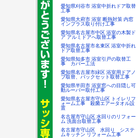
愛知県刈谷市 浴室中折れドア取替
工事
愛知県大府市 浴室 断熱対策 内窓
インプラス取り付け工事
愛知県名古屋市中区 浴室の木製ド
ア アルミドアへ取替工事
愛知県名古屋市名東区 浴室中折れ
ドア取替工事
愛知県知多市 浴室引戸の取替工
事 カバー工法
愛知県名古屋市緑区 浴室用ドアノ
ブ取替、バックセット取替工事
愛知県半田市 浴室窓への目隠し可
動ルーバー取付工事
愛知県名古屋市守山区 トイレリフ
ォーム工事 殺菌エアータオル設
置
名古屋市守山区 水回りのリフォー
ム 洗面台取替工事
名古屋市守山区 水回り システ
ムキッチン リフォーム工事