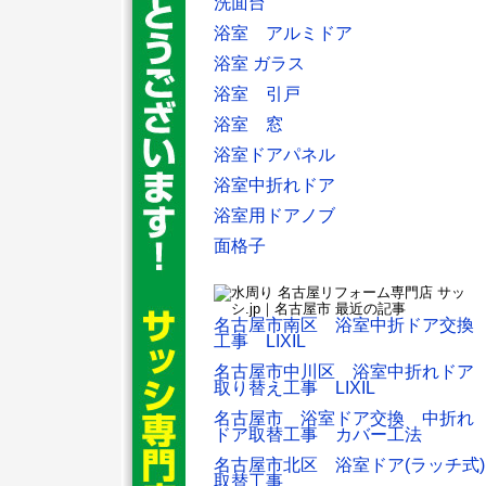
洗面台
浴室 アルミドア
浴室 ガラス
浴室 引戸
浴室 窓
浴室ドアパネル
浴室中折れドア
浴室用ドアノブ
面格子
名古屋市南区 浴室中折ドア交換
工事 LIXIL
名古屋市中川区 浴室中折れドア
取り替え工事 LIXIL
名古屋市 浴室ドア交換 中折れ
ドア取替工事 カバー工法
名古屋市北区 浴室ドア(ラッチ式)
取替工事