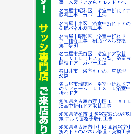
事 木製ドアからアルミドアへ
名古屋市昭和区 浴室中折れドア
取替工事 カバー工法
名古屋市東区 浴室中折れドアの
樹脂パネル割替工事
名古屋市昭和区 浴室中折れド
ア 補修工事 樹脂パネル交換
施工事例
名古屋市天白区 浴室ドア取替
ＬＩＸＩＬ（トステム製）浴室片
開框ドア カバー工法
春日井市 浴室引戸の戸車修理
交換
名古屋市瑞穂区 浴室中折れドア
のリフォーム ＬＩＸＩＬ浴室中
折れドア
愛知県名古屋市守山区 ＬＩＸＩＬ
浴室中折れドア取替工事
愛知県清須市 １階浴室窓の防犯対
策 アルミ面格子取付工事
愛知県名古屋市中川区 風呂浴室中
折れドアのパネル修理・交換工事