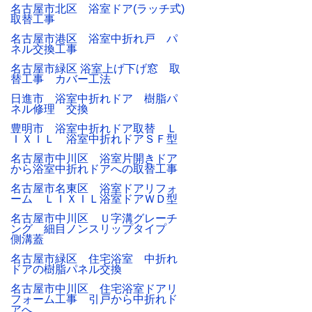
名古屋市北区 浴室ドア(ラッチ式)
取替工事
名古屋市港区 浴室中折れ戸 パ
ネル交換工事
名古屋市緑区 浴室上げ下げ窓 取
替工事 カバー工法
日進市 浴室中折れドア 樹脂パ
ネル修理 交換
豊明市 浴室中折れドア取替 Ｌ
ＩＸＩＬ 浴室中折れドアＳＦ型
名古屋市中川区 浴室片開きドア
から浴室中折れドアへの取替工事
名古屋市名東区 浴室ドアリフォ
ーム ＬＩＸＩＬ浴室ドアＷＤ型
名古屋市中川区 Ｕ字溝グレーチ
ング 細目ノンスリップタイプ
側溝蓋
名古屋市緑区 住宅浴室 中折れ
ドアの樹脂パネル交換
名古屋市中川区 住宅浴室ドアリ
フォーム工事 引戸から中折れド
アへ