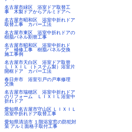
名古屋市緑区 浴室ドア取替工
事 木製ドアからアルミドアへ
名古屋市昭和区 浴室中折れドア
取替工事 カバー工法
名古屋市東区 浴室中折れドアの
樹脂パネル割替工事
名古屋市昭和区 浴室中折れド
ア 補修工事 樹脂パネル交換
施工事例
名古屋市天白区 浴室ドア取替
ＬＩＸＩＬ（トステム製）浴室片
開框ドア カバー工法
春日井市 浴室引戸の戸車修理
交換
名古屋市瑞穂区 浴室中折れドア
のリフォーム ＬＩＸＩＬ浴室中
折れドア
愛知県名古屋市守山区 ＬＩＸＩＬ
浴室中折れドア取替工事
愛知県清須市 １階浴室窓の防犯対
策 アルミ面格子取付工事