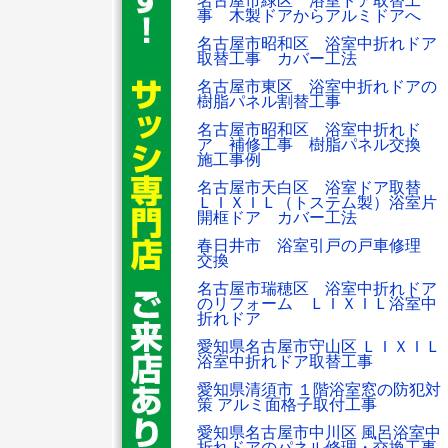
名古屋市緑区 浴室ドア取替工
事 木製ドアからアルミドアへ
名古屋市昭和区 浴室中折れドア
取替工事 カバー工法
名古屋市東区 浴室中折れドアの
樹脂パネル割替工事
名古屋市昭和区 浴室中折れド
ア 補修工事 樹脂パネル交換
施工事例
名古屋市天白区 浴室ドア取替
ＬＩＸＩＬ（トステム製）浴室片
開框ドア カバー工法
春日井市 浴室引戸の戸車修理
交換
名古屋市瑞穂区 浴室中折れドア
のリフォーム ＬＩＸＩＬ浴室中
折れドア
愛知県名古屋市守山区 ＬＩＸＩＬ
浴室中折れドア取替工事
愛知県清須市 １階浴室窓の防犯対
策 アルミ面格子取付工事
愛知県名古屋市中川区 風呂浴室中
折れドアのパネル修理・交換工事