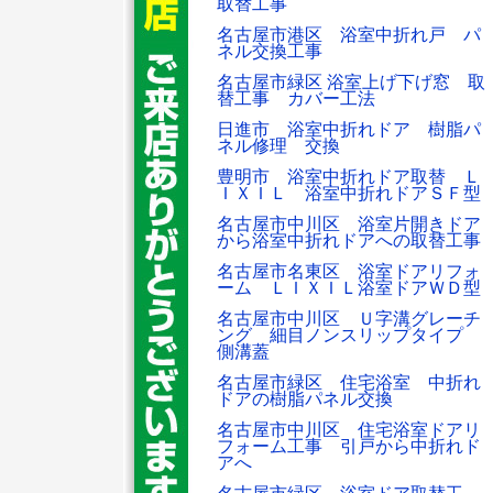
取替工事
名古屋市港区 浴室中折れ戸 パ
ネル交換工事
名古屋市緑区 浴室上げ下げ窓 取
替工事 カバー工法
日進市 浴室中折れドア 樹脂パ
ネル修理 交換
豊明市 浴室中折れドア取替 Ｌ
ＩＸＩＬ 浴室中折れドアＳＦ型
名古屋市中川区 浴室片開きドア
から浴室中折れドアへの取替工事
名古屋市名東区 浴室ドアリフォ
ーム ＬＩＸＩＬ浴室ドアＷＤ型
名古屋市中川区 Ｕ字溝グレーチ
ング 細目ノンスリップタイプ
側溝蓋
名古屋市緑区 住宅浴室 中折れ
ドアの樹脂パネル交換
名古屋市中川区 住宅浴室ドアリ
フォーム工事 引戸から中折れド
アへ