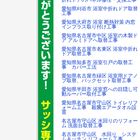
愛知県刈谷市 浴室中折れドア取替
工事
愛知県大府市 浴室 断熱対策 内窓
インプラス取り付け工事
愛知県名古屋市中区 浴室の木製ド
ア アルミドアへ取替工事
愛知県名古屋市名東区 浴室中折れ
ドア取替工事
愛知県知多市 浴室引戸の取替工
事 カバー工法
愛知県名古屋市緑区 浴室用ドアノ
ブ取替、バックセット取替工事
愛知県半田市 浴室窓への目隠し可
動ルーバー取付工事
愛知県名古屋市守山区 トイレリフ
ォーム工事 殺菌エアータオル設
置
名古屋市守山区 水回りのリフォー
ム 洗面台取替工事
名古屋市守山区 水回り システ
ムキッチン リフォーム工事