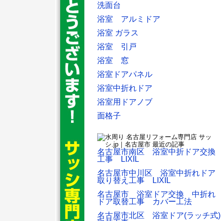
洗面台
浴室 アルミドア
浴室 ガラス
浴室 引戸
浴室 窓
浴室ドアパネル
浴室中折れドア
浴室用ドアノブ
面格子
名古屋市南区 浴室中折ドア交換
工事 LIXIL
名古屋市中川区 浴室中折れドア
取り替え工事 LIXIL
名古屋市 浴室ドア交換 中折れ
ドア取替工事 カバー工法
名古屋市北区 浴室ドア(ラッチ式)