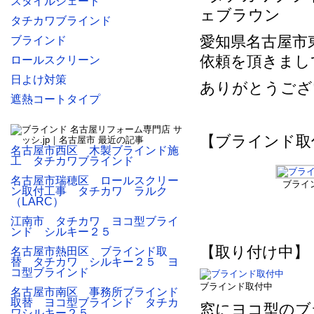
スタイルシェード
ェブラウン
タチカワブラインド
愛知県名古屋市
ブラインド
依頼を頂きまし
ロールスクリーン
日よけ対策
ありがとうござ
遮熱コートタイプ
【ブラインド取
名古屋市西区 木製ブラインド施
工 タチカワブラインド
名古屋市瑞穂区 ロールスクリー
ブライ
ン取付工事 タチカワ ラルク
（LARC）
江南市 タチカワ ヨコ型ブライ
ンド シルキー２５
【取り付け中】
名古屋市熱田区 ブラインド取
替 タチカワ シルキー２５ ヨ
コ型ブラインド
ブラインド取付中
名古屋市南区 事務所ブラインド
取替 ヨコ型ブラインド タチカ
窓にヨコ型のブ
ワシルキー２５