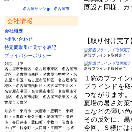
既設と同様、カ
名古屋サッシ.jp｜名古屋市
会社情報
会社概要
お問い合わせ
【取り付け完了
特定商取引に関する表記
プライバシーポリシー
新設ブラインド取付完了
対応エリア
新設ブラインド取付完了
名古屋市千種区・名古屋市東区・名古屋市
北区・名古屋市西区・名古屋市中村区・名
１窓のブラインの
古屋市中区・名古屋市昭和区・名古屋市瑞
ブラインドを取
穂区・名古屋市熱田区・名古屋市中川区・
名古屋市港区・名古屋市南区・名古屋市守
つながります。
山区・名古屋市緑区・名古屋市名東区・名
夏場の暑さ対策
古屋市天白区
ュなどの薄い色
知多市・東海市・大府市・豊明市・東郷
町・日進市・長久手町・尾張旭市・瀬戸
その反対に、黒
市・春日井市・豊山町・小牧市・岩倉市・
今回、Ｓ様には
犬山市・扶桑町・大口町・江南市・北 名