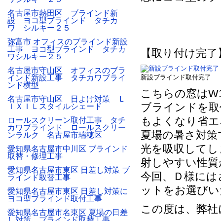
名古屋市熱田区 ブラインド新
設 ヨコ型ブラインド タチカ
ワ シルキー２５
弥富市 オフィスのブラインド新設
工事 ヨコ型ブラインド タチカ
【取り付け完了
ワシルキー２５
名古屋市守山区 オフィスのブラ
インド新設工事 タチカワブライ
新設ブラインド取付完了
ンド横型
こちらの窓はW1
名古屋市守山区 日よけ対策 Ｌ
ブラインドを取
ＩＸＩＬスタイルシェード
もよくなり省エ
ロールスクリーン取付工事 タチ
カワブラインド ロールスクリー
夏場の暑さ対策
ンラルク 名古屋市瑞穂区
光を吸収してし
愛知県名古屋市中川区 ブラインド
取替・修理工事
射しやすい性質
愛知県名古屋市東区 日差し対策 ブ
今回、Ｄ様には
ラインド取替工事
ットをお選びい
愛知県名古屋市東区 日差し対策に
ヨコ型ブラインド取付工事
この度は、弊社
愛知県名古屋市名東区 夏場の日差
し対策 ブラインド取替工事