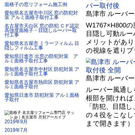
面格子の窓リフォーム施工例
島津市 ルーバ
愛知県名古屋市中川区 窓の防犯対
策 アルミ面格子取付工事
W1767×H80
名古屋市天白区 窓の防犯 ＣＰ認定
高強度面格子・目隠しルーパー取
目隠し可動ルー
付工事
メリットがあり
愛知県名古屋市 ミラーフィルム 目
隠しフィルム工事
の視線を遮りプ
愛知県日進市 出窓の防犯対策 ア
ルミ面格子取付工事
愛知県名古屋市中村区 防犯対策 ア
ルミ面格子取付工事
島津市 ルーバー
愛知県名古屋市熱田区 防犯対策 ア
ルミ面格子取付
ルーバー風通し
愛知県日進市 防犯対策 アルミ面格
根部を開ければ
子取付
「防犯、目隠し
の４役をこなし
2019年9月
まで開きます）
2019年7月