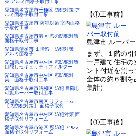
策 アルミ面格子取付工事
愛知県名古屋市千種区 防犯対策 ア
【①工事前】
ルミ面格子取付工事
愛知県名古屋市 防犯対策 室内面格
子取付工事
愛知県名古屋市港区 窓の防犯対策
面格子取付工事
島津市 ルーバ
愛知県清須市 １階窓 防犯対策
まず、１階の引
アルミ面格子
一戸建て住宅の
愛知県名古屋市中村区 窓防犯対策
目隠しセキュリティフィルター
ント付近を割っ
愛知県名古屋市中村区 窓防犯対
全体の約６割を
策 面格子取付工事
集計）
愛知県名古屋市昭和区 防犯 目隠し
可動ルーパー取付工事
愛知県名古屋市南区 リフォーム
【窓防犯対策】 面格子取付
愛知県名古屋市中村区 防犯対策 面
格子取付リフォーム
【①工事後】
愛知県名古屋市港区 窓防犯 アルミ
面格子取付リフォーム