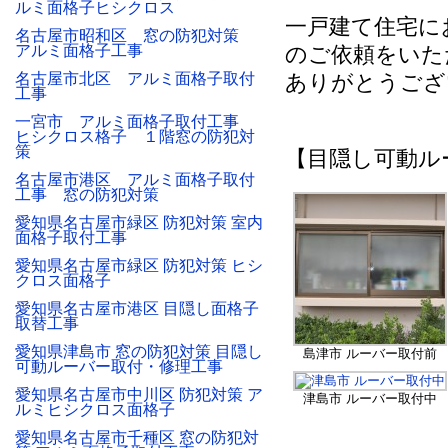
ルミ面格子ヒシクロス
一戸建て住宅に
名古屋市昭和区 窓の防犯対策
アルミ面格子工事
のご依頼をいた
名古屋市北区 アルミ面格子取付
ありがとうござ
工事
一宮市 アルミ面格子取付工事
ヒシクロス格子 １階窓の防犯対
策
【目隠し可動ル
名古屋市港区 アルミ面格子取付
工事 窓の防犯対策
愛知県名古屋市緑区 防犯対策 室内
面格子取付工事
愛知県名古屋市緑区 防犯対策 ヒシ
クロス面格子
愛知県名古屋市港区 目隠し面格子
取替工事
愛知県津島市 窓の防犯対策 目隠し
島津市 ルーバー取付前
可動ルーバー取付・修理工事
愛知県名古屋市中川区 防犯対策 ア
津島市 ルーバー取付中
ルミヒシクロス面格子
愛知県名古屋市千種区 窓の防犯対