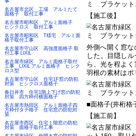
事
名古屋市北区 工場 アルミたて
面格子 取付工事
【施工後】
名古屋市昭和区 アルミ面格子
ヒシクロス 取付工事
名古屋市昭和区 T様宅 アルミ面
格子取付工事
外側へ開く窓な
名古屋市守山区 高強度面格子 取
付工事 LIXIL
した。目隠しル
名古屋市緑区 アルミ面格子取付
ら、光を程よく
工事 LIXIL アルミ面格子 ヒシク
ロス型
羽根の素材はポ
名古屋市守山区 住宅1F窓の防犯
対策 ヒシクロス面格子
春日井市 住宅1階上下げ窓の防犯
対策 四方枠付横面格子
■面格子(井桁格子
名古屋市熱田区 アルミ面格子四
方枠付タテ格子 住宅窓の防犯対
策
【施工前】
名古屋市西区 住宅１階窓の防犯
対策 面格子取付工事
名古屋市緑区 外開き窓の防犯対