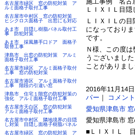
名古屋市緑区 窓の防犯対策 ア
ルミ面格子取付工事
ＬＩＸＩＬ目隠
名古屋市中村区 窓の防犯対策
ＬＩＸＩＬの目
ヒシクロス面格子 出窓にも対応
になっておりま
あま市 目隠し樹脂パネル取付工
事 防犯対策
です。
あま市 採風勝手口ドア 面格子
取替工事
Ｎ様、この度は
津島市 出窓の防犯対策 アルミ
うございました
面格子取付工事
ことがありまし
名古屋市緑区 アルミ面格子取付
工事 窓の防犯対策
名古屋市港区 アルミ面格子取付
工事 階段の引違い窓
2016年11月14
津島市 住宅１階窓の防犯対策の
パー
｜
コメント
強化 アルミ面格子取付工事
名古屋市天白区 窓の防犯対策
愛知県津島市 
アルミ面格子取付工事
愛知県津島市 
名古屋市中村区 隣地境界の目隠
し対策 目隠し面格子樹脂パネル
■ＬＩＸＩＬ 
名古屋市緑区 窓の防犯対策 ア