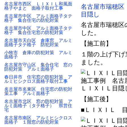
名古屋市西区 ＬＩＸＩＬ和風面
名古屋市瑞穂区
格子やまと 面格子取付工事
目隠し
名古屋市中区 アルミ面格子タテ
格子 集合住宅の防犯対策
名古屋市瑞穂区
名古屋市中区 アルミ面格子タテ
した。
格子 集合住宅窓の防犯対策
名古屋市天白区 倉庫窓 アルミ
【施工前】
面格子タテ格子 防犯対策
小牧市 倉庫の防犯対策 アルミ
１階の上げ下げ
面格子
ました。
名古屋市守山区 集合住宅 窓の
防犯対策 アルミ面格子
春日井市 住宅窓の防犯対策 ア
ルミヒシクロス面格子取付工事
ＬＩＸＩＬ目隠
名古屋市名東区 住宅窓の防犯対
策工事 アルミ面格子
【施工後】
名古屋市北区 窓の防犯対策 ア
ルミ面格子（タテ格子） 県営住
■ＬＩＸＩＬ 
宅
名古屋市南区 アルミヒシクロス
面格子 １階窓の防犯対策