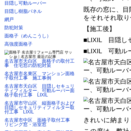
目隠し可動ルーパー
既存の窓に、目
目隠し樹脂パネル
をそれそれ取り
網戸
防犯対策
【施工後】
面格子（めんこうし）
■LIXIL 目
高強度面格子
■LIXIL 可動
名古屋市天白区 面格子の取付工
事 住宅窓の防犯対策
名古屋市名東区 マンション面格
子取付工事 施工事例
名古屋市天白区 目隠しセキュリ
ティフィルター、可動ルーバー面
格子取付工事 LIXIL
名古屋市守山区 縦面格子および
目隠しセキュリティフィルター取
付工事 LIXIL
きれいに納まり
名古屋市中区 面格子取付工事
リビング窓・浴室窓