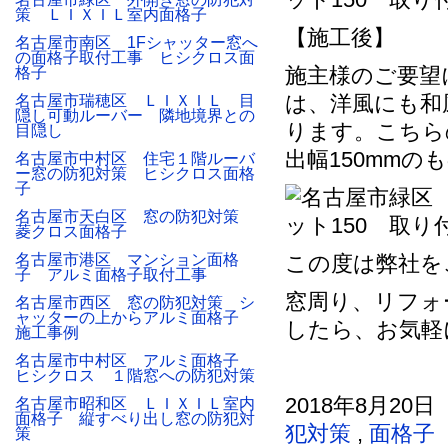
策 ＬＩＸＩＬ室内面格子
【施工後】
名古屋市南区 1Fシャッター窓へ
の面格子取付工事 ヒシクロス面
施主様のご要望
格子
は、洋風にも和
名古屋市瑞穂区 ＬＩＸＩＬ 目
隠し可動ルーバー 隣地境界との
ります。こちら
目隠し
出幅150mmの
名古屋市中村区 住宅１階ルーバ
ー窓の防犯対策 ヒシクロス面格
子
名古屋市天白区 窓の防犯対策
菱クロス面格子
名古屋市港区 マンション面格
この度は弊社を
子 アルミ面格子取付工事
窓周り、リフォ
名古屋市西区 窓の防犯対策 シ
ャッターの上からアルミ面格子
したら、お気軽
施工事例
名古屋市中村区 アルミ面格子
ヒシクロス １階窓への防犯対策
2018年8月20日
名古屋市昭和区 ＬＩＸＩＬ室内
面格子 縦すべり出し窓の防犯対
犯対策
,
面格子
策