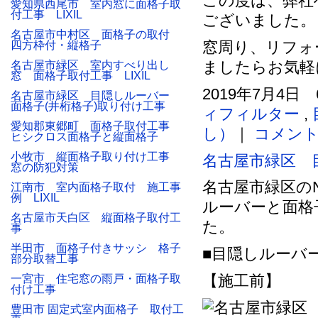
この度は、弊社
愛知県西尾市 室内窓に面格子取
付工事 LIXIL
ございました。
名古屋市中村区 面格子の取付
窓周り、リフォ
四方枠付・縦格子
ましたらお気軽
名古屋市緑区 室内すべり出し
窓 面格子取付工事 LIXIL
2019年7月4日 
名古屋市緑区 目隠しルーバー
面格子(井桁格子)取り付け工事
ィフィルター
,
愛知郡東郷町 面格子取付工事
し）
｜
コメント
ヒシクロス面格子と縦面格子
小牧市 縦面格子取り付け工事
名古屋市緑区 
窓の防犯対策
名古屋市緑区の
江南市 室内面格子取付 施工事
例 LIXIL
ルーバーと面格
名古屋市天白区 縦面格子取付工
た。
事
半田市 面格子付きサッシ 格子
■目隠しルーバ
部分取替工事
【施工前】
一宮市 住宅窓の雨戸・面格子取
付け工事
豊田市 固定式室内面格子 取付工