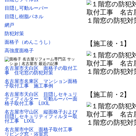
目隠し可動ルーパー
目隠し樹脂パネル
１階窓の防犯対
網戸
防犯対策
面格子（めんこうし）
【施工後・1】
高強度面格子
名古屋市天白区 面格子の取付工
１階窓の防犯対
事 住宅窓の防犯対策
名古屋市名東区 マンション面格
子取付工事 施工事例
【施工前・2】
名古屋市天白区 目隠しセキュリ
ティフィルター、可動ルーバー面
格子取付工事 LIXIL
名古屋市守山区 縦面格子および
目隠しセキュリティフィルター取
付工事 LIXIL
１階窓の防犯対
名古屋市中区 面格子取付工事
リビング窓・浴室窓