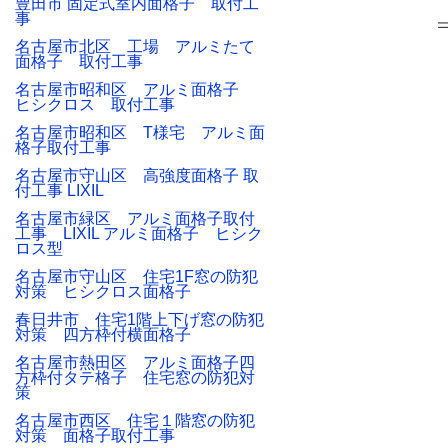
豊田市 固定式室内面格子 取付工
事
名古屋市北区 工場 アルミたて
面格子 取付工事
名古屋市昭和区 アルミ面格子
ヒシクロス 取付工事
名古屋市昭和区 T様宅 アルミ面
格子取付工事
名古屋市守山区 高強度面格子 取
付工事 LIXIL
名古屋市緑区 アルミ面格子取付
工事 LIXIL アルミ面格子 ヒシク
ロス型
名古屋市守山区 住宅1F窓の防犯
対策 ヒシクロス面格子
春日井市 住宅1階上下げ窓の防犯
対策 四方枠付横面格子
名古屋市熱田区 アルミ面格子四
方枠付タテ格子 住宅窓の防犯対
策
名古屋市西区 住宅１階窓の防犯
対策 面格子取付工事