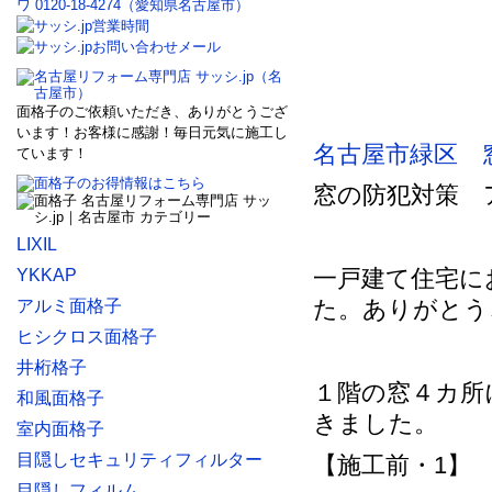
面格子のご依頼いただき、ありがとうござ
います！お客様に感謝！毎日元気に施工し
名古屋市緑区 
ています！
窓の防犯対策 
LIXIL
一戸建て住宅に
YKKAP
た。ありがとう
アルミ面格子
ヒシクロス面格子
井桁格子
１階の窓４カ所
和風面格子
きました。
室内面格子
目隠しセキュリティフィルター
【施工前・1】
目隠しフィルム