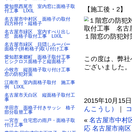
愛知県西尾市 室内窓に面格子取
【施工後・2】
付工事 LIXIL
名古屋市中村区 面格子の取付
四方枠付・縦格子
名古屋市緑区 室内すべり出し
１階窓の防犯対
窓 面格子取付工事 LIXIL
名古屋市緑区 目隠しルーバー
面格子(井桁格子)取り付け工事
愛知郡東郷町 面格子取付工事
この度は、弊社
ヒシクロス面格子と縦面格子
ございました。
小牧市 縦面格子取り付け工事
窓の防犯対策
江南市 室内面格子取付 施工事
例 LIXIL
名古屋市天白区 縦面格子取付工
事
2015年10月15
半田市 面格子付きサッシ 格子
んこうし）
｜
部分取替工事
«
名古屋市中村
一宮市 住宅窓の雨戸・面格子取
付け工事
応
名古屋市南区