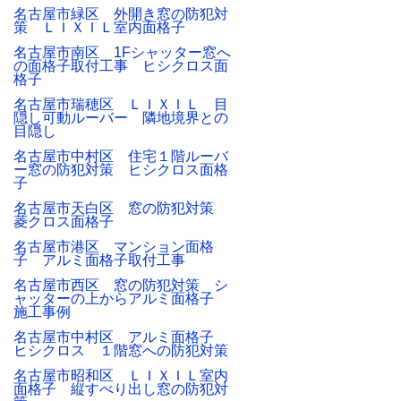
名古屋市緑区 外開き窓の防犯対
策 ＬＩＸＩＬ室内面格子
名古屋市南区 1Fシャッター窓へ
の面格子取付工事 ヒシクロス面
格子
名古屋市瑞穂区 ＬＩＸＩＬ 目
隠し可動ルーバー 隣地境界との
目隠し
名古屋市中村区 住宅１階ルーバ
ー窓の防犯対策 ヒシクロス面格
子
名古屋市天白区 窓の防犯対策
菱クロス面格子
名古屋市港区 マンション面格
子 アルミ面格子取付工事
名古屋市西区 窓の防犯対策 シ
ャッターの上からアルミ面格子
施工事例
名古屋市中村区 アルミ面格子
ヒシクロス １階窓への防犯対策
名古屋市昭和区 ＬＩＸＩＬ室内
面格子 縦すべり出し窓の防犯対