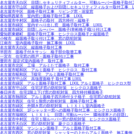
名古屋市天白区 目隠しセキュリティフィルター、可動ルーバー面格子取付工事
名古屋市守山区 縦面格子および目隠しセキュリティフィルター取付工事 LI
名古屋市中区 面格子取付工事 リビング窓・浴室窓
愛知県西尾市 室内窓に面格子取付工事 LIXIL
名古屋市中村区 面格子の取付 四方枠付・縦格子
名古屋市緑区 室内すべり出し窓 面格子取付工事 LIXIL
名古屋市緑区 目隠しルーバー 面格子(井桁格子)取り付け工事
愛知郡東郷町 面格子取付工事 ヒシクロス面格子と縦面格子
小牧市 縦面格子取り付け工事 窓の防犯対策
江南市 室内面格子取付 施工事例 LIXIL
名古屋市天白区 縦面格子取付工事
半田市 面格子付きサッシ 格子部分取替工事
一宮市 住宅窓の雨戸・面格子取付け工事
豊田市 固定式室内面格子 取付工事
名古屋市北区 工場 アルミたて面格子 取付工事
名古屋市昭和区 アルミ面格子 ヒシクロス 取付工事
名古屋市昭和区 T様宅 アルミ面格子取付工事
名古屋市守山区 高強度面格子 取付工事 LIXIL
名古屋市緑区 アルミ面格子取付工事 LIXIL アルミ面格子 ヒシクロス型
名古屋市守山区 住宅1F窓の防犯対策 ヒシクロス面格子
春日井市 住宅1階上下げ窓の防犯対策 四方枠付横面格子
名古屋市熱田区 アルミ面格子四方枠付タテ格子 住宅窓の防犯対策
名古屋市西区 住宅１階窓の防犯対策 面格子取付工事
名古屋市緑区 外開き窓の防犯対策 ＬＩＸＩＬ室内面格子
名古屋市南区 1Fシャッター窓への面格子取付工事 ヒシクロス面格子
名古屋市瑞穂区 ＬＩＸＩＬ 目隠し可動ルーバー 隣地境界との目隠し
名古屋市中村区 住宅１階ルーバー窓の防犯対策 ヒシクロス面格子
名古屋市天白区 窓の防犯対策 菱クロス面格子
名古屋市港区 マンション面格子 アルミ面格子取付工事
名古屋市西区 窓の防犯対策 シャッターの上からアルミ面格子 施工事例