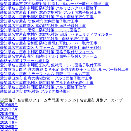
愛知県津島市 窓の防犯対策 目隠し可動ルーバー取付・修理工事
愛知県名古屋市中川区 防犯対策 アルミヒシクロス面格子
愛知県名古屋市千種区 窓の防犯対策 アルミ面格子取付工事
愛知県名古屋市千種区 防犯対策 アルミ面格子取付工事
愛知県名古屋市 防犯対策 室内面格子取付工事
愛知県名古屋市港区 窓の防犯対策 面格子取付工事
愛知県清須市 １階窓 防犯対策 アルミ面格子
愛知県名古屋市中村区 窓防犯対策 目隠しセキュリティフィルター
愛知県名古屋市中村区 窓防犯対策 面格子取付工事
愛知県名古屋市昭和区 防犯 目隠し可動ルーパー取付工事
愛知県名古屋市南区 リフォーム【窓防犯対策】 面格子取付
愛知県名古屋市中村区 防犯対策 面格子取付リフォーム
愛知県名古屋市港区 窓防犯 アルミ面格子取付リフォーム
面格子の窓リフォーム施工例
愛知県名古屋市中川区 窓の防犯対策 アルミ面格子取付工事
名古屋市天白区 窓の防犯 ＣＰ認定 高強度面格子・目隠しルーパー取付工事
愛知県名古屋市 ミラーフィルム 目隠しフィルム工事
愛知県日進市 出窓の防犯対策 アルミ面格子取付工事
愛知県名古屋市中村区 防犯対策 アルミ面格子取付工事
愛知県名古屋市熱田区 防犯対策 アルミ面格子取付
愛知県日進市 防犯対策 アルミ面格子取付
2019年9月
2019年7月
2019年6月
2019年4月
2018年9月
2018年8月