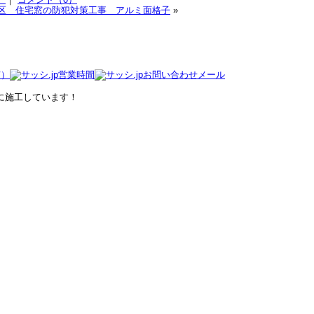
区 住宅窓の防犯対策工事 アルミ面格子
»
に施工しています！