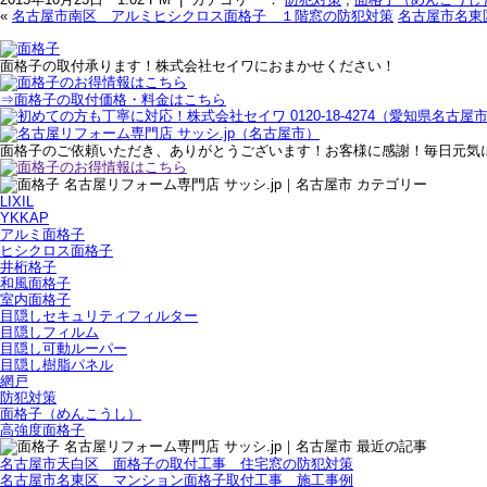
«
名古屋市南区 アルミヒシクロス面格子 １階窓の防犯対策
名古屋市名東
面格子の取付承ります！株式会社セイワにおまかせください！
⇒面格子の取付価格・料金はこちら
面格子のご依頼いただき、ありがとうございます！お客様に感謝！毎日元気
LIXIL
YKKAP
アルミ面格子
ヒシクロス面格子
井桁格子
和風面格子
室内面格子
目隠しセキュリティフィルター
目隠しフィルム
目隠し可動ルーパー
目隠し樹脂パネル
網戸
防犯対策
面格子（めんこうし）
高強度面格子
名古屋市天白区 面格子の取付工事 住宅窓の防犯対策
名古屋市名東区 マンション面格子取付工事 施工事例