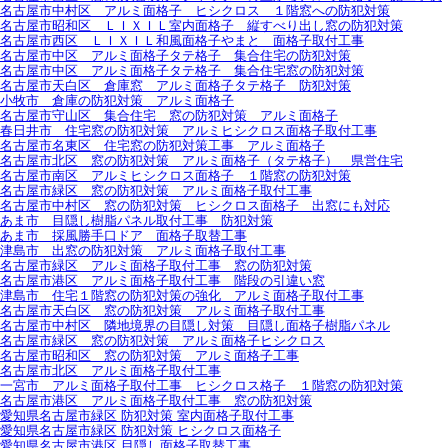
名古屋市中村区 アルミ面格子 ヒシクロス １階窓への防犯対策
名古屋市昭和区 ＬＩＸＩＬ室内面格子 縦すべり出し窓の防犯対策
名古屋市西区 ＬＩＸＩＬ和風面格子やまと 面格子取付工事
名古屋市中区 アルミ面格子タテ格子 集合住宅の防犯対策
名古屋市中区 アルミ面格子タテ格子 集合住宅窓の防犯対策
名古屋市天白区 倉庫窓 アルミ面格子タテ格子 防犯対策
小牧市 倉庫の防犯対策 アルミ面格子
名古屋市守山区 集合住宅 窓の防犯対策 アルミ面格子
春日井市 住宅窓の防犯対策 アルミヒシクロス面格子取付工事
名古屋市名東区 住宅窓の防犯対策工事 アルミ面格子
名古屋市北区 窓の防犯対策 アルミ面格子（タテ格子） 県営住宅
名古屋市南区 アルミヒシクロス面格子 １階窓の防犯対策
名古屋市緑区 窓の防犯対策 アルミ面格子取付工事
名古屋市中村区 窓の防犯対策 ヒシクロス面格子 出窓にも対応
あま市 目隠し樹脂パネル取付工事 防犯対策
あま市 採風勝手口ドア 面格子取替工事
津島市 出窓の防犯対策 アルミ面格子取付工事
名古屋市緑区 アルミ面格子取付工事 窓の防犯対策
名古屋市港区 アルミ面格子取付工事 階段の引違い窓
津島市 住宅１階窓の防犯対策の強化 アルミ面格子取付工事
名古屋市天白区 窓の防犯対策 アルミ面格子取付工事
名古屋市中村区 隣地境界の目隠し対策 目隠し面格子樹脂パネル
名古屋市緑区 窓の防犯対策 アルミ面格子ヒシクロス
名古屋市昭和区 窓の防犯対策 アルミ面格子工事
名古屋市北区 アルミ面格子取付工事
一宮市 アルミ面格子取付工事 ヒシクロス格子 １階窓の防犯対策
名古屋市港区 アルミ面格子取付工事 窓の防犯対策
愛知県名古屋市緑区 防犯対策 室内面格子取付工事
愛知県名古屋市緑区 防犯対策 ヒシクロス面格子
愛知県名古屋市港区 目隠し面格子取替工事