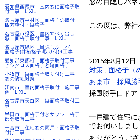
窓の目隠しパネ
愛知県西尾市 室内窓に面格子取
付工事 LIXIL
名古屋市中村区 面格子の取付
この度は、弊社
四方枠付・縦格子
名古屋市緑区 室内すべり出し
窓 面格子取付工事 LIXIL
名古屋市緑区 目隠しルーバー
面格子(井桁格子)取り付け工事
2015年8月12日
愛知郡東郷町 面格子取付工事
ヒシクロス面格子と縦面格子
対策
,
面格子（
小牧市 縦面格子取り付け工事
窓の防犯対策
あま市 採風勝
江南市 室内面格子取付 施工事
例 LIXIL
採風勝手口ドア
名古屋市天白区 縦面格子取付工
事
半田市 面格子付きサッシ 格子
一戸建て住宅に
部分取替工事
でお伺いしまし
一宮市 住宅窓の雨戸・面格子取
付け工事
ありがとうござ