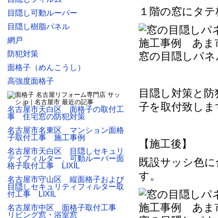
１階の窓にタテ
目隠し可動ルーパー
目隠し樹脂パネル
網戸
防犯対策
窓の目隠しパネ
面格子（めんこうし）
高強度面格子
目隠し対策と防
子を取付致しま
名古屋市天白区 面格子の取付工
事 住宅窓の防犯対策
名古屋市名東区 マンション面格
子取付工事 施工事例
【施工後】
名古屋市天白区 目隠しセキュリ
ティフィルター、可動ルーバー面
既設サッシ色に
格子取付工事 LIXIL
す。
名古屋市守山区 縦面格子および
目隠しセキュリティフィルター取
付工事 LIXIL
名古屋市中区 面格子取付工事
リビング窓・浴室窓