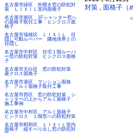
名古屋市緑区 外開き窓の防犯対
対策
,
面格子（
策 ＬＩＸＩＬ室内面格子
名古屋市南区 1Fシャッター窓へ
の面格子取付工事 ヒシクロス面
格子
名古屋市瑞穂区 ＬＩＸＩＬ 目
隠し可動ルーバー 隣地境界との
目隠し
名古屋市中村区 住宅１階ルーバ
ー窓の防犯対策 ヒシクロス面格
子
名古屋市天白区 窓の防犯対策
菱クロス面格子
名古屋市港区 マンション面格
子 アルミ面格子取付工事
名古屋市西区 窓の防犯対策 シ
ャッターの上からアルミ面格子
施工事例
名古屋市中村区 アルミ面格子
ヒシクロス １階窓への防犯対策
名古屋市昭和区 ＬＩＸＩＬ室内
面格子 縦すべり出し窓の防犯対