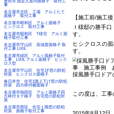
豊田市 固定式室内面格子 取付工
事
名古屋市北区 工場 アルミたて
面格子 取付工事
【施工前/施工後
名古屋市昭和区 アルミ面格子
Ｉ様邸の勝手口
ヒシクロス 取付工事
す。
名古屋市昭和区 T様宅 アルミ面
格子取付工事
ヒシクロスの面
名古屋市守山区 高強度面格子 取
付工事 LIXIL
す。
名古屋市緑区 アルミ面格子取付
工事 LIXIL アルミ面格子 ヒシク
ロス型
名古屋市守山区 住宅1F窓の防犯
採風勝手口ドア
対策 ヒシクロス面格子
春日井市 住宅1階上下げ窓の防犯
対策 四方枠付横面格子
名古屋市熱田区 アルミ面格子四
この度は、工事
方枠付タテ格子 住宅窓の防犯対
策
名古屋市西区 住宅１階窓の防犯
対策 面格子取付工事
2015年8月12日