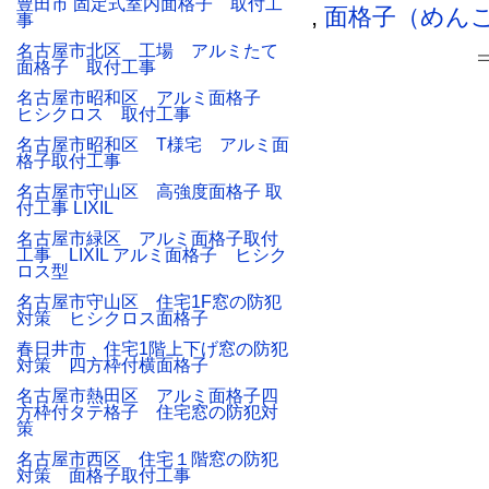
豊田市 固定式室内面格子 取付工
,
面格子（めん
事
名古屋市北区 工場 アルミたて
面格子 取付工事
名古屋市昭和区 アルミ面格子
ヒシクロス 取付工事
名古屋市昭和区 T様宅 アルミ面
格子取付工事
名古屋市守山区 高強度面格子 取
付工事 LIXIL
名古屋市緑区 アルミ面格子取付
工事 LIXIL アルミ面格子 ヒシク
ロス型
名古屋市守山区 住宅1F窓の防犯
対策 ヒシクロス面格子
春日井市 住宅1階上下げ窓の防犯
対策 四方枠付横面格子
名古屋市熱田区 アルミ面格子四
方枠付タテ格子 住宅窓の防犯対
策
名古屋市西区 住宅１階窓の防犯
対策 面格子取付工事