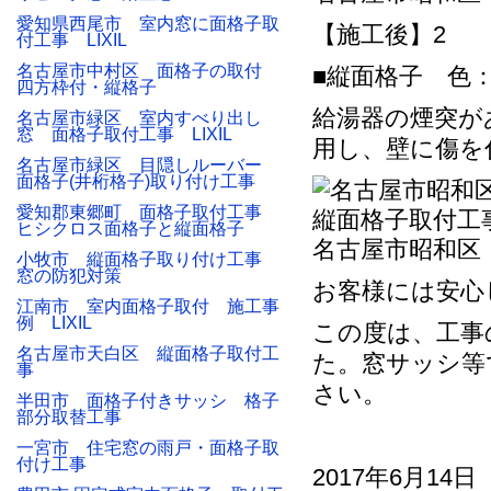
愛知県西尾市 室内窓に面格子取
【施工後】2
付工事 LIXIL
名古屋市中村区 面格子の取付
■縦面格子 色
四方枠付・縦格子
給湯器の煙突が
名古屋市緑区 室内すべり出し
窓 面格子取付工事 LIXIL
用し、壁に傷を
名古屋市緑区 目隠しルーバー
面格子(井桁格子)取り付け工事
愛知郡東郷町 面格子取付工事
ヒシクロス面格子と縦面格子
名古屋市昭和区
小牧市 縦面格子取り付け工事
窓の防犯対策
お客様には安心
江南市 室内面格子取付 施工事
例 LIXIL
この度は、工事
名古屋市天白区 縦面格子取付工
た。窓サッシ等
事
さい。
半田市 面格子付きサッシ 格子
部分取替工事
一宮市 住宅窓の雨戸・面格子取
付け工事
2017年6月14日