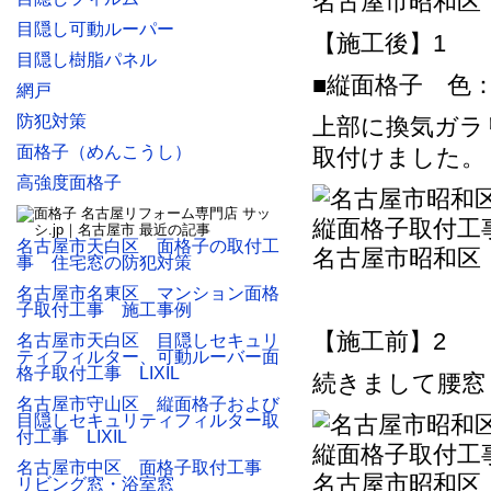
名古屋市昭和区
目隠し可動ルーパー
【施工後】1
目隠し樹脂パネル
■縦面格子 色
網戸
防犯対策
上部に換気ガラ
面格子（めんこうし）
取付けました。
高強度面格子
名古屋市天白区 面格子の取付工
名古屋市昭和区
事 住宅窓の防犯対策
名古屋市名東区 マンション面格
子取付工事 施工事例
【施工前】2
名古屋市天白区 目隠しセキュリ
ティフィルター、可動ルーバー面
格子取付工事 LIXIL
続きまして腰窓
名古屋市守山区 縦面格子および
目隠しセキュリティフィルター取
付工事 LIXIL
名古屋市中区 面格子取付工事
名古屋市昭和区
リビング窓・浴室窓