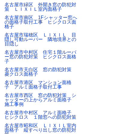
名古屋市緑区 外開き窓の防犯対
策 ＬＩＸＩＬ室内面格子
名古屋市南区 1Fシャッター窓へ
の面格子取付工事 ヒシクロス面
格子
名古屋市瑞穂区 ＬＩＸＩＬ 目
隠し可動ルーバー 隣地境界との
目隠し
名古屋市中村区 住宅１階ルーバ
ー窓の防犯対策 ヒシクロス面格
子
名古屋市天白区 窓の防犯対策
菱クロス面格子
名古屋市港区 マンション面格
子 アルミ面格子取付工事
名古屋市西区 窓の防犯対策 シ
ャッターの上からアルミ面格子
施工事例
名古屋市中村区 アルミ面格子
ヒシクロス １階窓への防犯対策
名古屋市昭和区 ＬＩＸＩＬ室内
面格子 縦すべり出し窓の防犯対