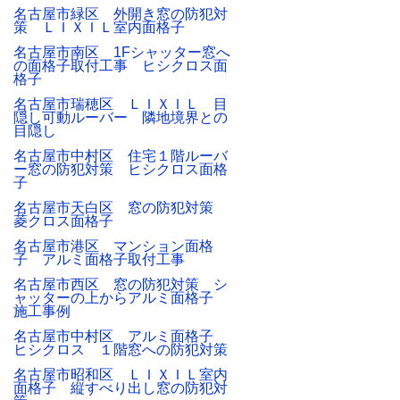
名古屋市緑区 外開き窓の防犯対
策 ＬＩＸＩＬ室内面格子
名古屋市南区 1Fシャッター窓へ
の面格子取付工事 ヒシクロス面
格子
名古屋市瑞穂区 ＬＩＸＩＬ 目
隠し可動ルーバー 隣地境界との
目隠し
名古屋市中村区 住宅１階ルーバ
ー窓の防犯対策 ヒシクロス面格
子
名古屋市天白区 窓の防犯対策
菱クロス面格子
名古屋市港区 マンション面格
子 アルミ面格子取付工事
名古屋市西区 窓の防犯対策 シ
ャッターの上からアルミ面格子
施工事例
名古屋市中村区 アルミ面格子
ヒシクロス １階窓への防犯対策
名古屋市昭和区 ＬＩＸＩＬ室内
面格子 縦すべり出し窓の防犯対