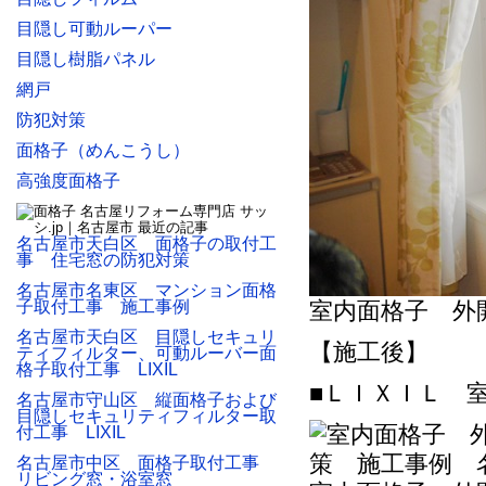
目隠し可動ルーパー
目隠し樹脂パネル
網戸
防犯対策
面格子（めんこうし）
高強度面格子
名古屋市天白区 面格子の取付工
事 住宅窓の防犯対策
名古屋市名東区 マンション面格
子取付工事 施工事例
室内面格子 外
名古屋市天白区 目隠しセキュリ
【施工後】
ティフィルター、可動ルーバー面
格子取付工事 LIXIL
■ＬＩＸＩＬ 
名古屋市守山区 縦面格子および
目隠しセキュリティフィルター取
付工事 LIXIL
名古屋市中区 面格子取付工事
リビング窓・浴室窓