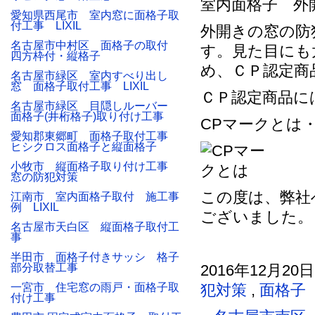
室内面格子 外
愛知県西尾市 室内窓に面格子取
付工事 LIXIL
外開きの窓の防
名古屋市中村区 面格子の取付
す。見た目にも
四方枠付・縦格子
め、ＣＰ認定商
名古屋市緑区 室内すべり出し
窓 面格子取付工事 LIXIL
ＣＰ認定商品に
名古屋市緑区 目隠しルーバー
面格子(井桁格子)取り付け工事
CPマークとは
愛知郡東郷町 面格子取付工事
ヒシクロス面格子と縦面格子
小牧市 縦面格子取り付け工事
窓の防犯対策
この度は、弊社
江南市 室内面格子取付 施工事
例 LIXIL
ございました。
名古屋市天白区 縦面格子取付工
事
半田市 面格子付きサッシ 格子
部分取替工事
2016年12月20
一宮市 住宅窓の雨戸・面格子取
犯対策
,
面格子
付け工事