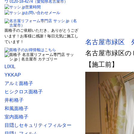
面格子のご依頼いただき、ありがとうござ
います！お客様に感謝！毎日元気に施工し
名古屋市緑区 
ています！
名古屋市緑区の
【施工前】
LIXIL
YKKAP
アルミ面格子
ヒシクロス面格子
井桁格子
和風面格子
室内面格子
目隠しセキュリティフィルター
目隠しフィルム