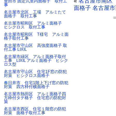
«
名古屋市南区
豊田市 固定式室内面格子 取付工
事
面格子
名古屋市
名古屋市北区 工場 アルミたて
面格子 取付工事
名古屋市昭和区 アルミ面格子
ヒシクロス 取付工事
名古屋市昭和区 T様宅 アルミ面
格子取付工事
名古屋市守山区 高強度面格子 取
付工事 LIXIL
名古屋市緑区 アルミ面格子取付
工事 LIXIL アルミ面格子 ヒシク
ロス型
名古屋市守山区 住宅1F窓の防犯
対策 ヒシクロス面格子
春日井市 住宅1階上下げ窓の防犯
対策 四方枠付横面格子
名古屋市熱田区 アルミ面格子四
方枠付タテ格子 住宅窓の防犯対
策
名古屋市西区 住宅１階窓の防犯
対策 面格子取付工事