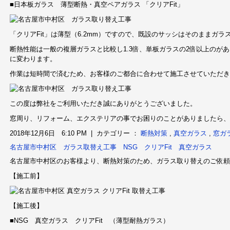
■日本板ガラス 薄型断熱・真空ペアガラス 「クリアFit」
「クリアFit」は薄型（6.2mm）ですので、既設のサッシはそのままガ
断熱性能は一般の複層ガラスと比較し1.3倍、単板ガラスの2倍以上のが
に変わります。
作業は短時間で済むため、お客様のご都合に合わせて施工させていただき
この度は弊社をご利用いただき誠にありがとうございました。
窓周り、リフォーム、エクステリアの事でお困りのことがありましたら、
2018年12月6日 6:10 PM | カテゴリー ：
断熱対策
,
真空ガラス
,
窓ガ
名古屋市中村区 ガラス取替え工事 NSG クリアFit 真空ガラス
名古屋市中村区のお客様より、断熱対策のため、ガラス取り替えのご依頼
【施工前】
【施工後】
■NSG 真空ガラス クリアFit （薄型耐熱ガラス）