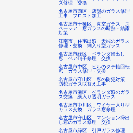
ス修理 交換
名古屋市西区 店舗のガラス修理
工事 フロスト加工
名古屋市千種区 真空ガラス ス
ペーシア 窓ガラスの断熱・結露
対策
江南市 住宅出窓 天端のガラス
修理・交換 網入り型ガラス
名古屋市緑区 ベランダ掃出し
窓 ペア硝子修理 交換
名古屋市中区 ビルのタテ軸回転
窓 ガラス修理・交換
名古屋市守山区 窓の防犯対策
防犯ガラス取替え工事
名古屋市港区 ベランダ窓のガラ
ス交換 網入り透明ガラス
名古屋市中川区 ワイヤー入り型
ガラス交換 ガラス窓修理
名古屋市守山区 マンション掃出
し窓のガラス修理 交換
名古屋市緑区 引戸ガラス修理