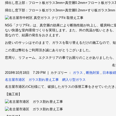
掃出し窓上部：フロート板ガラス3mm+真空層0.2mm+フロート板ガラス3
掃出し窓下部：フロート板ガラス3mm+真空層0.2mm+すり板ガラス3mm
NSG「クリアFit」は、真空層の効果により断熱性能が向上し、暖房時
ない快適な室内環境づくりを実現します。また、外の気温が低いときも、
造なので、結露の発生をおさえます。
お使いのサッシはそのままで、ガラスを取り替えるだけの施工なので、短
この度は弊社をご利用頂き誠にありがとうございました。
窓周り、リフォーム、エクステリアの事でお困りのことがありましたら、
名
2018年10月18日 7:29 PM | カテゴリー ：
ガラス
,
断熱対策
,
日本板硝
名古屋市港区 ガラス割れ替え工事 網入り型ガラス
名古屋市港区のC社様にて、破損したガラスの張替工事をさせていただき
【施工前】