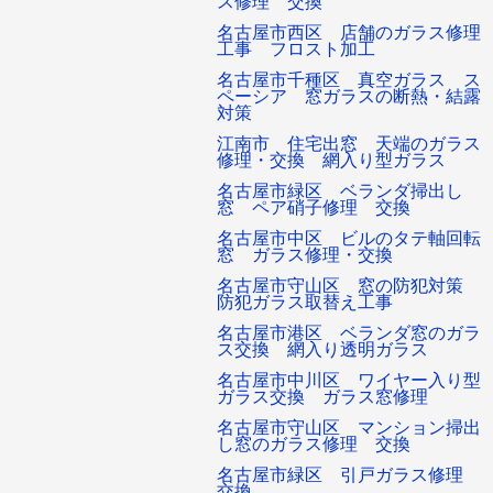
ス修理 交換
名古屋市西区 店舗のガラス修理
工事 フロスト加工
名古屋市千種区 真空ガラス ス
ペーシア 窓ガラスの断熱・結露
対策
江南市 住宅出窓 天端のガラス
修理・交換 網入り型ガラス
名古屋市緑区 ベランダ掃出し
窓 ペア硝子修理 交換
名古屋市中区 ビルのタテ軸回転
窓 ガラス修理・交換
名古屋市守山区 窓の防犯対策
防犯ガラス取替え工事
名古屋市港区 ベランダ窓のガラ
ス交換 網入り透明ガラス
名古屋市中川区 ワイヤー入り型
ガラス交換 ガラス窓修理
名古屋市守山区 マンション掃出
し窓のガラス修理 交換
名古屋市緑区 引戸ガラス修理
交換