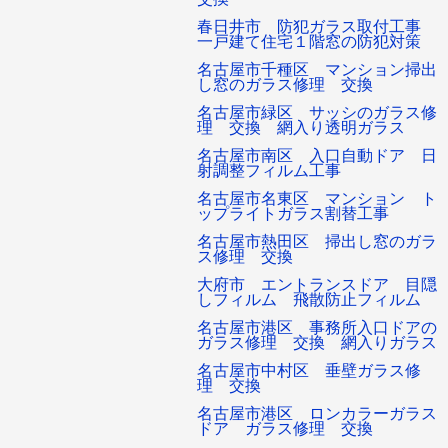
春日井市 防犯ガラス取付工事
一戸建て住宅１階窓の防犯対策
名古屋市千種区 マンション掃出
し窓のガラス修理 交換
名古屋市緑区 サッシのガラス修
理 交換 網入り透明ガラス
名古屋市南区 入口自動ドア 日
射調整フィルム工事
名古屋市名東区 マンション ト
ップライトガラス割替工事
名古屋市熱田区 掃出し窓のガラ
ス修理 交換
大府市 エントランスドア 目隠
しフィルム 飛散防止フィルム
名古屋市港区 事務所入口ドアの
ガラス修理 交換 網入りガラス
名古屋市中村区 垂壁ガラス修
理 交換
名古屋市港区 ロンカラーガラス
ドア ガラス修理 交換