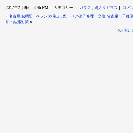
2017年2月9日 3:45 PM | カテゴリー ：
ガラス
,
網入りガラス
｜
コメ
«
名古屋市緑区 ベランダ掃出し窓 ペア硝子修理 交換
名古屋市千種
熱・結露対策
»
⇒
お問い