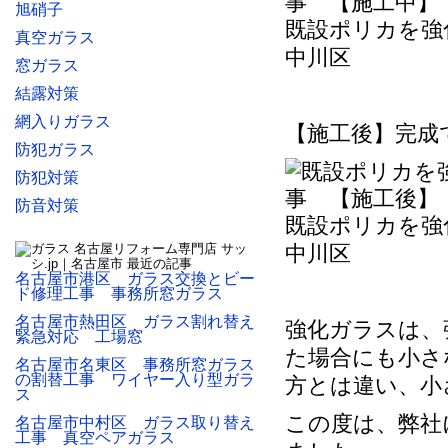
旭硝子
既設ポリカを強
真空ガラス
中川区
窓ガラス
結露対策
網入りガラス
【施工後】完成
防犯ガラス
防犯対策
防音対策
既設ポリカを強
中川区
名古屋市港区 ガラス交換とビー
ド修理工事 事務所窓ガラス
名古屋市熱田区 ガラス割れ替え
強化ガラスは、
緊急対応 工場窓
た場合にも小さ
名古屋市名東区 事務所窓ガラス
の割替工事 ワイヤー入り型ガラ
方とは違い、小
ス
この度は、弊社
名古屋市中村区 ガラス取り替え
工事 真空ペアガラス