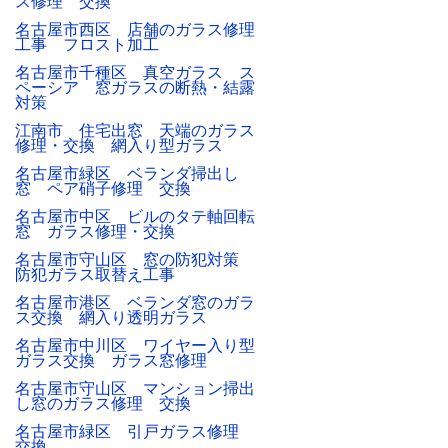
ス修理 交換
名古屋市西区 店舗のガラス修理
工事 フロスト加工
名古屋市千種区 真空ガラス ス
ペーシア 窓ガラスの断熱・結露
対策
江南市 住宅出窓 天端のガラス
修理・交換 網入り型ガラス
名古屋市緑区 ベランダ掃出し
窓 ペア硝子修理 交換
名古屋市中区 ビルのタテ軸回転
窓 ガラス修理・交換
名古屋市守山区 窓の防犯対策
防犯ガラス取替え工事
名古屋市港区 ベランダ窓のガラ
ス交換 網入り透明ガラス
名古屋市中川区 ワイヤー入り型
ガラス交換 ガラス窓修理
名古屋市守山区 マンション掃出
し窓のガラス修理 交換
名古屋市緑区 引戸ガラス修理
交換