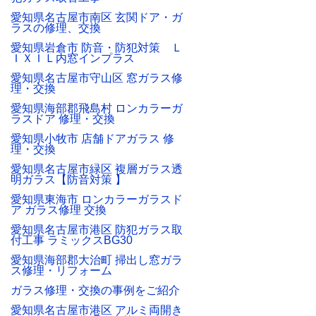
愛知県名古屋市南区 玄関ドア・ガ
ラスの修理、交換
愛知県岩倉市 防音・防犯対策 Ｌ
ＩＸＩＬ内窓インプラス
愛知県名古屋市守山区 窓ガラス修
理・交換
愛知県海部郡飛島村 ロンカラーガ
ラスドア 修理・交換
愛知県小牧市 店舗ドアガラス 修
理・交換
愛知県名古屋市緑区 複層ガラス透
明ガラス【防音対策 】
愛知県東海市 ロンカラーガラスド
ア ガラス修理 交換
愛知県名古屋市港区 防犯ガラス取
付工事 ラミックスBG30
愛知県海部郡大治町 掃出し窓ガラ
ス修理・リフォーム
ガラス修理・交換の事例をご紹介
愛知県名古屋市港区 アルミ両開き