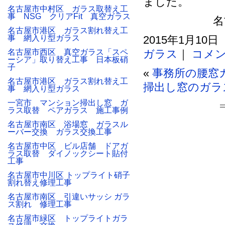
ました。
名古屋市中村区 ガラス取替え工
事 NSG クリアFit 真空ガラス
名
名古屋市港区 ガラス割れ替え工
事 網入り型ガラス
2015年1月10日
名古屋市西区 真空ガラス「スペ
ガラス
｜
コメン
ーシア」取り替え工事 日本板硝
子
«
事務所の腰窓
名古屋市港区 ガラス割れ替え工
掃出し窓のガラ
事 網入り型ガラス
一宮市 マンション掃出し窓 ガ
ラス取替 ペアガラス 施工事例
名古屋市南区 浴場窓 ガラスル
ーバー交換 ガラス交換工事
名古屋市中区 ビル店舗 ドアガ
ラス取替 ダイノックシート貼付
工事
名古屋市中川区 トップライト硝子
割れ替え修理工事
名古屋市南区 引違いサッシ ガラ
ス割れ 修理工事
名古屋市緑区 トップライトガラ