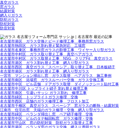
真空ガラス
窓ガラス
結露対策
網入りガラス
防犯ガラス
防犯対策
防音対策
名古屋市港区 ガラス交換とビード修理工事 事務所窓ガラス
名古屋市熱田区 ガラス割れ替え緊急対応 工場窓
名古屋市名東区 事務所窓ガラスの割替工事 ワイヤー入り型ガラス
名古屋市中村区 ガラス取り替え工事 真空ペアガラス
名古屋市中村区 ガラス取替え工事 NSG クリアFit 真空ガラス
名古屋市港区 ガラス割れ替え工事 網入り型ガラス
名古屋市西区 真空ガラス「スペーシア」取り替え工事 日本板硝子
名古屋市港区 ガラス割れ替え工事 網入り型ガラス
一宮市 マンション掃出し窓 ガラス取替 ペアガラス 施工事例
名古屋市南区 浴場窓 ガラスルーバー交換 ガラス交換工事
名古屋市中区 ビル店舗 ドアガラス取替 ダイノックシート貼付工事
名古屋市中川区 トップライト硝子 割れ替え修理工事
名古屋市南区 引違いサッシ ガラス割れ 修理工事
名古屋市緑区 トップライトガラス修理 交換
名古屋市西区 店舗のガラス修理工事 フロスト加工
名古屋市千種区 真空ガラス スペーシア 窓ガラスの断熱・結露対策
江南市 住宅出窓 天端のガラス修理・交換 網入り型ガラス
名古屋市緑区 ベランダ掃出し窓 ペア硝子修理 交換
名古屋市中区 ビルのタテ軸回転窓 ガラス修理・交換
名古屋市守山区 窓の防犯対策 防犯ガラス取替え工事
名古屋市港区 ベランダ窓のガラス交換 網入り透明ガラス