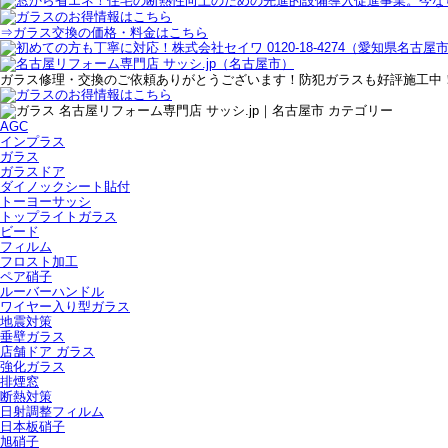
⇒ガラス交換の価格・料金はこちら
ガラス修理・交換のご依頼ありがとうございます！防犯ガラスも好評施工中
AGC
インプラス
ガラス
ガラスドア
ダイノックシート貼付
トーヨーサッシ
トップライトガラス
ビード
フィルム
フロスト加工
ペア硝子
ルーバーハンドル
ワイヤー入り型ガラス
地震対策
垂壁ガラス
店舗ドア ガラス
強化ガラス
排煙窓
断熱対策
日射調整フィルム
日本板硝子
旭硝子