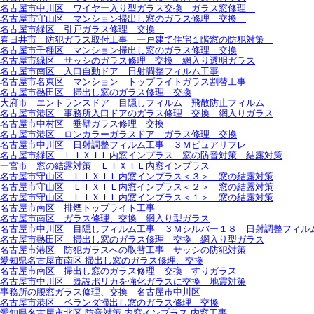
名古屋市中川区 ワイヤー入り型ガラス交換 ガラス窓修理
名古屋市守山区 マンション掃出し窓のガラス修理 交換
名古屋市緑区 引戸ガラス修理 交換
春日井市 防犯ガラス取付工事 一戸建て住宅１階窓の防犯対策
名古屋市千種区 マンション掃出し窓のガラス修理 交換
名古屋市緑区 サッシのガラス修理 交換 網入り透明ガラス
名古屋市南区 入口自動ドア 日射調整フィルム工事
名古屋市名東区 マンション トップライトガラス割替工事
名古屋市熱田区 掃出し窓のガラス修理 交換
大府市 エントランスドア 目隠しフィルム 飛散防止フィルム
名古屋市港区 事務所入口ドアのガラス修理 交換 網入りガラス
名古屋市中村区 垂壁ガラス修理 交換
名古屋市港区 ロンカラーガラスドア ガラス修理 交換
名古屋市中川区 日射調整フィルム工事 ３Ｍピュアリフレ
名古屋市緑区 ＬＩＸＩＬ内窓インプラス 窓の防音対策 結露対策
一宮市 窓の結露対策 ＬＩＸＩＬ内窓インプラス
名古屋市守山区 ＬＩＸＩＬ内窓インプラス＜３＞ 窓の結露対策
名古屋市守山区 ＬＩＸＩＬ内窓インプラス＜２＞ 窓の結露対策
名古屋市守山区 ＬＩＸＩＬ内窓インプラス＜１＞ 窓の結露対策
名古屋市南区 排煙トップライト工事
名古屋市南区 ガラス修理、交換 網入り型ガラス
名古屋市中川区 目隠しフィルム工事 ３Ｍシルバー１８ 日射調整フィル
名古屋市熱田区 掃出し窓のガラス修理 交換 網入り型ガラス
名古屋市港区 防犯ガラスへの取替工事 サッシの防犯対策
愛知県名古屋市南区 掃出し窓のガラス修理、交換
名古屋市南区 掃出し窓のガラス修理 交換 すりガラス
名古屋市中川区 既設ポリカを強化ガラスに交換 地震対策
事務所の腰窓ガラス修理、交換 名古屋市中川区
名古屋市港区 ベランダ掃出し窓のガラス修理 交換
愛知県名古屋市北区 防音対策 内窓インプラス 内窓工事