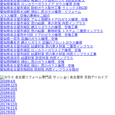
愛知県名古屋市緑区 複層ガラス透明ガラス【防音対策 】
愛知県東海市 ロンカラーガラスドア ガラス修理 交換
愛知県名古屋市港区 防犯ガラス取付工事 ラミックスBG30
愛知県海部郡大治町 掃出し窓ガラス修理・リフォーム
ガラス修理・交換の事例をご紹介
愛知県名古屋市港区 アルミ両開きドアのガラス修理、交換
愛知県名古屋市港区 窓の結露、寒さ対策 内窓インプラス
愛知県名古屋市南区 網入りガラスの修理、交換工事
愛知県名古屋市港区 窓の結露、断熱対策 トステム 二重窓インプラス
愛知県名古屋市中川区 ドアのガラス修理、交換工事
愛知県一宮市 店舗のガラス修理、交換
愛知県桑名市 網入りガラス 店舗のフロントガラス修理
愛知県名古屋市緑区 結露対策 窓の寒さ対策 二重窓インプラス
愛知県名古屋市港区 ロンカラーガラスドア修理、交換
愛知県名古屋市緑区 結露対策 窓の寒さ対策 内窓インプラス工事
愛知県清須市 結露対策 防音対策 内窓インプラス
愛知県岡崎市 掃出し窓のガラス修理、交換
愛知県名古屋市港区 掃出し窓のガラス修理、交換
愛知県名古屋市熱田区 防犯性 内窓インプラスを取付
2019年4月
2018年12月
2018年10月
2018年9月
2018年8月
2018年4月
2017年12月
2017年11月
2017年8月