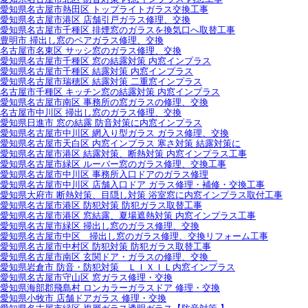
愛知県名古屋市熱田区 トップライトガラス交換工事
愛知県名古屋市港区 店舗引戸ガラス修理、交換
愛知県名古屋市千種区 排煙窓のガラスを換気口へ取替工事
豊明市 掃出し窓のペアガラス修理、交換
名古屋市名東区 サッシ窓のガラス修理、交換
愛知県名古屋市千種区 窓の結露対策 内窓インプラス
愛知県名古屋市千種区 結露対策 内窓インプラス
愛知県名古屋市瑞穂区 結露対策 二重窓インプラス
名古屋市千種区 キッチン窓の結露対策 内窓インプラス
愛知県名古屋市南区 事務所の窓ガラスの修理、交換
名古屋市中川区 掃出し窓のガラス修理、交換
愛知県日進市 窓の結露 防音対策に内窓インプラス
愛知県名古屋市中川区 網入り型ガラス ガラス修理、交換
愛知県名古屋市天白区 内窓インプラス 寒さ対策 結露対策に
愛知県名古屋市港区 結露対策、断熱対策 内窓インプラス工事
愛知県名古屋市緑区 ルーバー窓のガラス修理、交換工事
愛知県名古屋市中川区 事務所入口ドアのガラス修理
愛知県名古屋市中川区 店舗入口ドア ガラス修理・補修・交換工事
愛知県大府市 断熱対策、目隠し対策 浴室窓に内窓インプラス取付工事
愛知県名古屋市港区 防犯対策 防犯ガラス取替工事
愛知県名古屋市港区 窓結露、夏場遮熱対策 内窓インプラス工事
愛知県名古屋市緑区 掃出し窓のガラス修理、交換
愛知県名古屋市中区 掃出し窓のガラス修理、交換リフォーム工事
愛知県名古屋市中村区 防犯対策 防犯ガラス取替工事
愛知県名古屋市南区 玄関ドア・ガラスの修理、交換
愛知県岩倉市 防音・防犯対策 ＬＩＸＩＬ内窓インプラス
愛知県名古屋市守山区 窓ガラス修理・交換
愛知県海部郡飛島村 ロンカラーガラスドア 修理・交換
愛知県小牧市 店舗ドアガラス 修理・交換