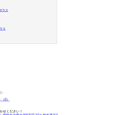
た。
ト（0）
まかせください！