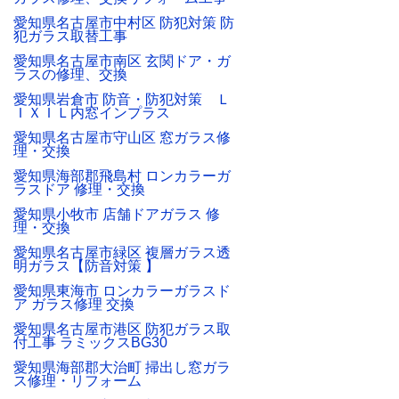
愛知県名古屋市中村区 防犯対策 防
犯ガラス取替工事
愛知県名古屋市南区 玄関ドア・ガ
ラスの修理、交換
愛知県岩倉市 防音・防犯対策 Ｌ
ＩＸＩＬ内窓インプラス
愛知県名古屋市守山区 窓ガラス修
理・交換
愛知県海部郡飛島村 ロンカラーガ
ラスドア 修理・交換
愛知県小牧市 店舗ドアガラス 修
理・交換
愛知県名古屋市緑区 複層ガラス透
明ガラス【防音対策 】
愛知県東海市 ロンカラーガラスド
ア ガラス修理 交換
愛知県名古屋市港区 防犯ガラス取
付工事 ラミックスBG30
愛知県海部郡大治町 掃出し窓ガラ
ス修理・リフォーム