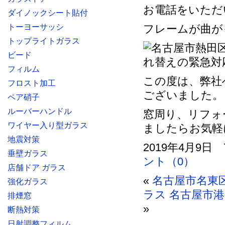
お電話をいただ
ダイノックシート貼付
トーヨーサッシ
フレームが曲が
トップライトガラス
ビード
フィルム
この度は、弊社
フロスト加工
ございました。
ペア硝子
ルーバーハンドル
窓周り、リフォ
ワイヤー入り型ガラス
ましたらお気軽
地震対策
2019年4月9日 
垂壁ガラス
ント（0）
店舗ドア ガラス
«
名古屋市名東
強化ガラス
ラス
名古屋市
排煙窓
»
断熱対策
日射調整フィルム