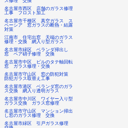
ス修理 交換
名古屋市西区 店舗のガラス修理
工事 フロスト加工
名古屋市千種区 真空ガラス ス
ペーシア 窓ガラスの断熱・結露
対策
江南市 住宅出窓 天端のガラス
修理・交換 網入り型ガラス
名古屋市緑区 ベランダ掃出し
窓 ペア硝子修理 交換
名古屋市中区 ビルのタテ軸回転
窓 ガラス修理・交換
名古屋市守山区 窓の防犯対策
防犯ガラス取替え工事
名古屋市港区 ベランダ窓のガラ
ス交換 網入り透明ガラス
名古屋市中川区 ワイヤー入り型
ガラス交換 ガラス窓修理
名古屋市守山区 マンション掃出
し窓のガラス修理 交換
名古屋市緑区 引戸ガラス修理
交換