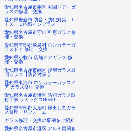
愛知県名古屋市南区 玄関ドア・ガ
ラスの修理、交換
愛知県岩倉市 防音・防犯対策 Ｌ
ＩＸＩＬ内窓インプラス
愛知県名古屋市守山区 窓ガラス修
理・交換
愛知県海部郡飛島村 ロンカラーガ
ラスドア 修理・交換
愛知県小牧市 店舗ドアガラス 修
理・交換
愛知県名古屋市緑区 複層ガラス透
明ガラス【防音対策 】
愛知県東海市 ロンカラーガラスド
ア ガラス修理 交換
愛知県名古屋市港区 防犯ガラス取
付工事 ラミックスBG30
愛知県海部郡大治町 掃出し窓ガラ
ス修理・リフォーム
ガラス修理・交換の事例をご紹介
愛知県名古屋市港区 アルミ両開き