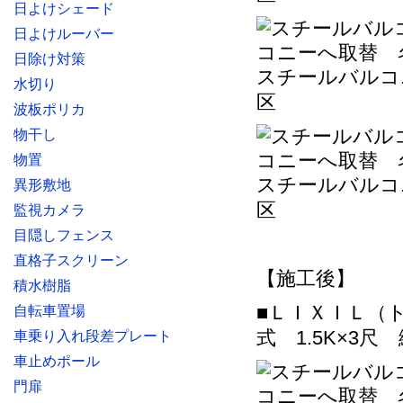
日よけシェード
日よけルーバー
日除け対策
スチールバルコ
水切り
区
波板ポリカ
物干し
物置
スチールバルコ
異形敷地
区
監視カメラ
目隠しフェンス
直格子スクリーン
【施工後】
積水樹脂
■ＬＩＸＩＬ（
自転車置場
式 1.5K×3
車乗り入れ段差プレート
車止めポール
門扉