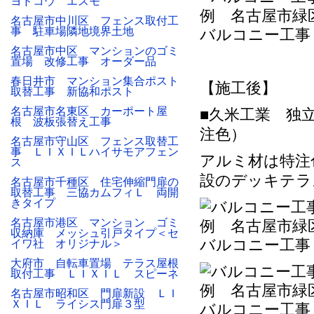
ヨドコウ エスモ
名古屋市中川区 フェンス取付工
事 駐車場隣地境界土地
バルコニー工事
名古屋市中区 マンションのゴミ
置場 改修工事 オーダー品
春日井市 マンション集合ポスト
【施工後】
取替工事 新協和ポスト
名古屋市名東区 カーポート屋
■久米工業 独
根 波板張替え工事
注色）
名古屋市守山区 フェンス取替工
事 ＬＩＸＩＬハイサモアフェン
アルミ材は特注
ス
設のデッキテラ
名古屋市千種区 住宅伸縮門扉の
取替工事 三協カムフィＬ 両開
きタイプ
名古屋市港区 マンション ゴミ
収納庫 メッシュ引戸タイプ＜セ
バルコニー工事
イワ社 オリジナル＞
大府市 自転車置場 テラス屋根
取付工事 ＬＩＸＩＬ スピーネ
名古屋市昭和区 門扉新設 ＬＩ
ＸＩＬ ライシス門扉３型
バルコニー工事