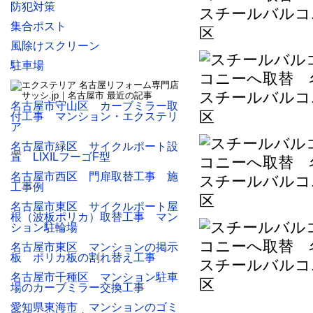
防犯対策
スチールバルコ
集合ポスト
区
風除けスクリーン
駐車場
スチールバルコ
名古屋市守山区 カーブミラー取
区
付工事 マンション・エクステリ
ア
名古屋市緑区 サイクルポート設
置 LIXILフーゴF型
名古屋市西区 門扉取替工事 施
スチールバルコ
工事例
区
名古屋市東区 サイクルポート屋
根（波板ポリカ）取替工事 マン
ション駐輪場
名古屋市東区 マンションの掲示
板 ポリカ板の割れ替え工事
スチールバルコ
名古屋市千種区 マンション駐車
区
場のカーブミラー交換工事
愛知県東海市 マンションのゴミ