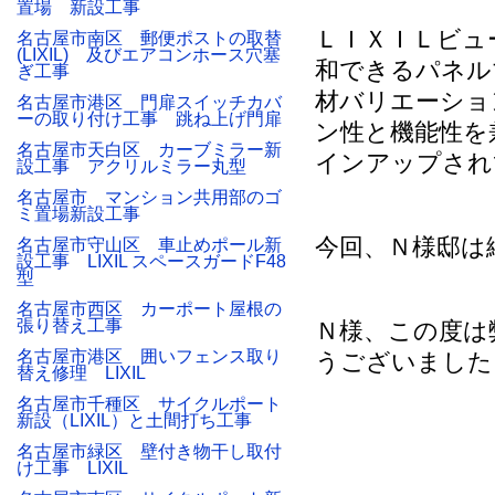
置場 新設工事
ＬＩＸＩＬビュ
名古屋市南区 郵便ポストの取替
(LIXIL) 及びエアコンホース穴塞
和できるパネル
ぎ工事
材バリエーショ
名古屋市港区 門扉スイッチカバ
ーの取り付け工事 跳ね上げ門扉
ン性と機能性を
名古屋市天白区 カーブミラー新
インアップされ
設工事 アクリルミラー丸型
名古屋市 マンション共用部のゴ
ミ置場新設工事
今回、Ｎ様邸は
名古屋市守山区 車止めポール新
設工事 LIXIL スペースガードF48
型
名古屋市西区 カーポート屋根の
張り替え工事
Ｎ様、この度は
名古屋市港区 囲いフェンス取り
うございました
替え修理 LIXIL
名古屋市千種区 サイクルポート
新設（LIXIL）と土間打ち工事
名古屋市緑区 壁付き物干し取付
け工事 LIXIL