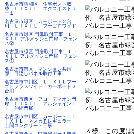
名古屋市昭和区 住宅ポスト取
替 ＬＩＸＩＬ エクスポストＵ
ー１
名古屋市緑区 カーポート２台
バルコニー工事
用 ＬＩＸＩＬ フーゴＦワイド
名古屋市緑区 門扉取付工事 ＬＩ
ＸＩＬ アルメッシュ門扉 フェン
ス②
名古屋市緑区 門扉取付工事 ＬＩ
バルコニー工事
ＸＩＬ アルメッシュ門扉 フェン
ス①
名古屋市南区 マンション共用
部 目隠しパネル取付工事
バルコニー工事
名古屋市中川区 ＬＩＸＩＬフー
ゴＦプラスワイド カーポート２
台用
名古屋市西区 アコーディオン門
扉 ＬＩＸＩＬ アルシャインＩ
バルコニー工事
Ｉ 伸縮門扉
名古屋市中川区 カーポート Ｌ
ＩＸＩＬ ネスカＦレギュラー
土間コンクリート工事
Ｋ様、この度は
名古屋市西区 駐車場ポール取替