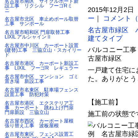
名古屋市南区 サイクルポート新
設工事 リクシル フーゴRミ
2015年12月2日
ニ
ー
｜
コメント（
名古屋市北区 車止めポール取替
工事 サンポール
名古屋市緑区 
名古屋市昭和区 門扉取替工事
LIXIL アルシャインⅡ
建てタイプ
名古屋市中川区 カーポート設置
バルコニー工事
(建替)工事 三協立山・スカイリー
ド
古屋市緑区
名古屋市港区 カーポート新設工
事 LIXIL フーゴR レギュラー
一戸建て住宅に
名古屋市中区 マンション ゴミ
た。ありがとう
置き場 新設工事
名古屋市名東区 駐車場フェンス
設置工事 防犯対策
【施工前】
名古屋市港区 エクステリア工
事 カーポート 跳ね上げ門扉
門扉新設 三協立山
施工前の状態です
名古屋市西区 カーポート屋根
張り替え工事 波板屋根
名古屋市東区 フェンス設置工