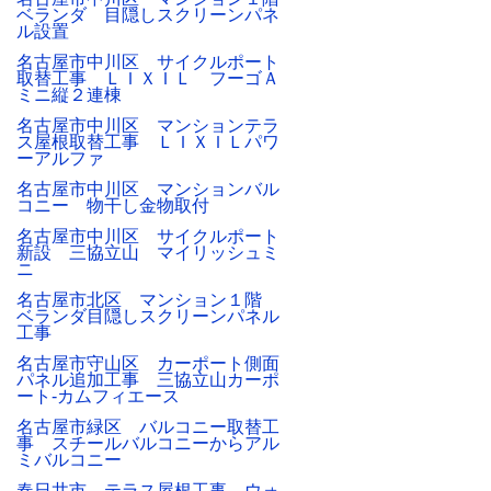
ベランダ 目隠しスクリーンパネ
ル設置
名古屋市中川区 サイクルポート
取替工事 ＬＩＸＩＬ フーゴＡ
ミニ縦２連棟
名古屋市中川区 マンションテラ
ス屋根取替工事 ＬＩＸＩＬパワ
ーアルファ
名古屋市中川区 マンションバル
コニー 物干し金物取付
名古屋市中川区 サイクルポート
新設 三協立山 マイリッシュミ
ニ
名古屋市北区 マンション１階
ベランダ目隠しスクリーンパネル
工事
名古屋市守山区 カーポート側面
パネル追加工事 三協立山カーポ
ート-カムフィエース
名古屋市緑区 バルコニー取替工
事 スチールバルコニーからアル
ミバルコニー
春日井市 テラス屋根工事 ウォ