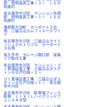
部 照明器具工事＜２＞ ＬＥＤ
街路灯
名古屋市中川区 マンション共用
部 照明器具工事＜１＞ ＬＥＤ
街路灯
海部郡大治町 カーポート２台
用 三協立山カムフィエースワイ
ド
名古屋市中川区 三協立山マイリ
ッシュＯＫトリプル カーポート
３台用
長久手市 ガレージ開口部 採風
ドア取付工事
名古屋市中川区 マンション・ゴ
ミ置場設置工事 三協立山ダステ
ィンＧ引戸仕様＜２＞
ゴミ置場設置工事 三協立山ダス
ティンＧ引戸仕様＜１＞ 名古屋
市中川区
名古屋市中川区 駐車場フェンス
取替 ＬＩＸＩＬハイグリッドフ
ェンスＮ８型
名古屋市中川区 マンション１階