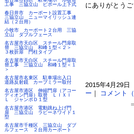
にありがとうご
工事 三協立山 ビポール上下式
春日井市 カーポート設置工事
三協立山 ニューマイリッシュ連
結（２台用）
小牧市 カーポート２台用 三協
立山 ダブルフェース
名古屋市天白区 スチール門扉取
替 三協立山 和峰１型＜２＞
３枚折扉 門柱タイプ
名古屋市天白区 スチール門扉取
替工事 三協立山 和峰１型＜１
＞
名古屋市名東区 駐車場出入口
道路反射鏡 カーブミラー取付
2015年4月29日
名古屋市港区 伸縮門扉（アコー
ー
｜
コメント（
ディオン門扉）取替 ＬＩＸＩ
Ｌ ジャンボＤ１型
名古屋市港区 電動跳ね上げ門
扉 三協立山 ラビーネワイド１
型
名古屋市千種区 三協立山 ダブ
ルフェース ２台用カーポート