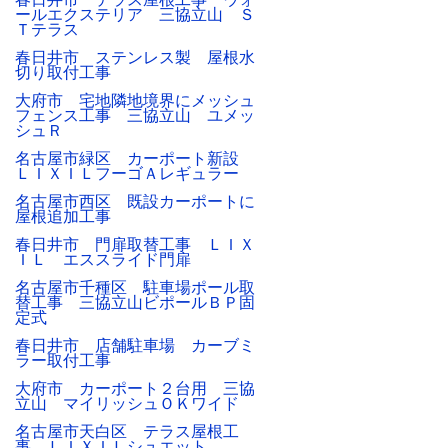
ールエクステリア 三協立山 Ｓ
Ｔテラス
春日井市 ステンレス製 屋根水
切り取付工事
大府市 宅地隣地境界にメッシュ
フェンス工事 三協立山 ユメッ
シュＲ
名古屋市緑区 カーポート新設
ＬＩＸＩＬフーゴＡレギュラー
名古屋市西区 既設カーポートに
屋根追加工事
春日井市 門扉取替工事 ＬＩＸ
ＩＬ エススライド門扉
名古屋市千種区 駐車場ポール取
替工事 三協立山ビポールＢＰ固
定式
春日井市 店舗駐車場 カーブミ
ラー取付工事
大府市 カーポート２台用 三協
立山 マイリッシュＯＫワイド
名古屋市天白区 テラス屋根工
事 ＬＩＸＩＬシュエット