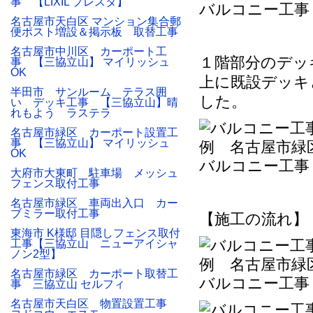
事 【LIXIL プレスタ】
バルコニー工事
名古屋市天白区 マンション集合郵
便ポスト増設＆掲示板 取替工事
名古屋市中川区 カーポート工
１階部分のデッ
事 【三協立山】 マイリッシュ
OK
上に既設デッキ
半田市 サンルーム テラス囲
した。
い デッキ工事 【三協立山】晴
れもよう ラステラ
名古屋市緑区 カーポート設置工
事 【三協立山】 マイリッシュ
OK
バルコニー工事
大府市大東町 駐車場 メッシュ
フェンス取付工事
名古屋市緑区 車両出入口 カー
ブミラー取付工事
【施工の流れ】
東海市 K様邸 目隠しフェンス取付
工事【三協立山 ニューアイシャ
ノン2型】
名古屋市緑区 カーポート取替工
バルコニー工事
事 三協立山 セルフィ
名古屋市天白区 物置設置工事