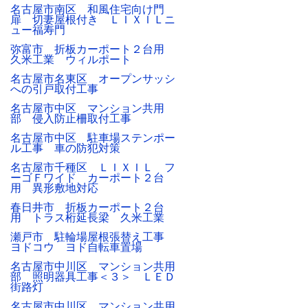
名古屋市南区 和風住宅向け門
扉 切妻屋根付き ＬＩＸＩＬニ
ュー福寿門
弥富市 折板カーポート２台用
久米工業 ウィルポート
名古屋市名東区 オープンサッシ
への引戸取付工事
名古屋市中区 マンション共用
部 侵入防止柵取付工事
名古屋市中区 駐車場ステンポー
ル工事 車の防犯対策
名古屋市千種区 ＬＩＸＩＬ フ
ーゴＦワイド カーポート２台
用 異形敷地対応
春日井市 折板カーポート２台
用 トラス桁延長梁 久米工業
瀬戸市 駐輪場屋根張替え工事
ヨドコウ ヨド自転車置場
名古屋市中川区 マンション共用
部 照明器具工事＜３＞ ＬＥＤ
街路灯
名古屋市中川区 マンション共用