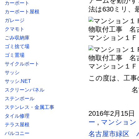
アームを動かす
カーポート
法は630ミリ、
カーポート屋根
ガレージ
クマモト
マンション１Ｆ
ごみ収納庫
ゴミ捨て場
ゴミ置場
サイクルポート
マンション１Ｆ
サッシ
この度は、工事
サッシ.NET
名
スクリーンパネル
ステンポール
ステンレス・金属工事
2016年2月15日
タイル修理
ー
,
マンション
テラス屋根
名古屋市緑区 
バルコニー