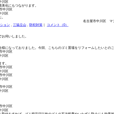
中川区
境美化にもつながります。
中川区
た。
名古屋市中川区 マンシ
ション
,
三協立山
,
防犯対策
｜
コメント（0）
でお伺いしました。
仕様になっておりました。今回、こちらのゴミ置場をリフォームしたいとの
中川区
ます。
中川区
中川区
中川区
中川区
を取付をすれば、ゴミ指定日以外のゴミの不法投棄やいたずら防止にも効果