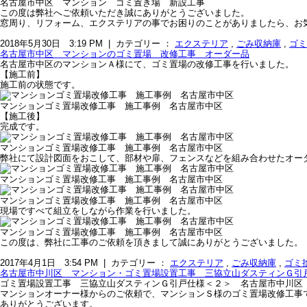
名古屋市中区 マンション ゴミ置き場 新設工事
この度は弊社へご依頼いただき誠にありがとうございました。
窓周り、リフォーム、エクステリアの事でお困りのことがありましたら、お
2018年5月30日 3:19 PM | カテゴリー ：
エクステリア
,
ごみ収納庫
,
ゴミ
名古屋市中区 マンションのゴミ置場 改修工事 オーダー品
名古屋市中区のマンションＡ様にて、ゴミ置場の改修工事を行いました。
【施工前】
施工前の状態です。
マンションゴミ置場改修工事 施工事例 名古屋市中区
【施工後】
完成です。
マンションゴミ置場改修工事 施工事例 名古屋市中区
弊社にて設計図面をおこして、部材や扉、フェンスなどを組み合わせたオー
マンションゴミ置場改修工事 施工事例 名古屋市中区
マンションゴミ置場改修工事 施工事例 名古屋市中区
現場ですべて組立をしながら作業を行いました。
マンションゴミ置場改修工事 施工事例 名古屋市中区
この度は、弊社に工事のご依頼を頂きまして誠にありがとうございました。
2017年4月1日 3:54 PM | カテゴリー ：
エクステリア
,
ごみ収納庫
,
ゴミ
名古屋市中川区 マンション・ゴミ置場設置工事 三協立山ダスティンＧ引
ゴミ置場設置工事 三協立山ダスティンＧ引戸仕様＜２＞ 名古屋市中川区
マンションオーナー様からのご依頼で、マンションＳ様のゴミ置場改修工事
ありがとうございます。