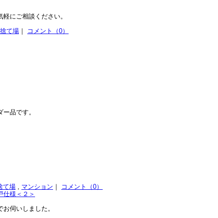
気軽にご相談ください。
捨て場
｜
コメント（0）
ダー品です。
捨て場
,
マンション
｜
コメント（0）
戸仕様＜２＞
でお伺いしました。