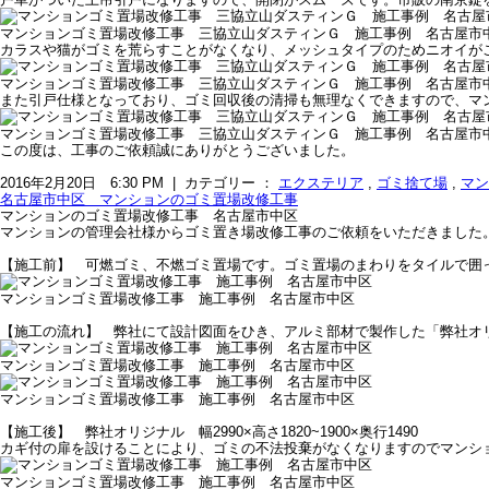
マンションゴミ置場改修工事 三協立山ダスティンＧ 施工事例 名古屋市
カラスや猫がゴミを荒らすことがなくなり、メッシュタイプのためニオイが
マンションゴミ置場改修工事 三協立山ダスティンＧ 施工事例 名古屋市
また引戸仕様となっており、ゴミ回収後の清掃も無理なくできますので、マ
マンションゴミ置場改修工事 三協立山ダスティンＧ 施工事例 名古屋市
この度は、工事のご依頼誠にありがとうございました。
2016年2月20日 6:30 PM | カテゴリー ：
エクステリア
,
ゴミ捨て場
,
マン
名古屋市中区 マンションのゴミ置場改修工事
マンションのゴミ置場改修工事 名古屋市中区
マンションの管理会社様からゴミ置き場改修工事のご依頼をいただきました
【施工前】 可燃ゴミ、不燃ゴミ置場です。ゴミ置場のまわりをタイルで囲
マンションゴミ置場改修工事 施工事例 名古屋市中区
【施工の流れ】 弊社にて設計図面をひき、アルミ部材で製作した「弊社オ
マンションゴミ置場改修工事 施工事例 名古屋市中区
マンションゴミ置場改修工事 施工事例 名古屋市中区
【施工後】 弊社オリジナル 幅2990×高さ1820~1900×奥行1490
カギ付の扉を設けることにより、ゴミの不法投棄がなくなりますのでマンシ
マンションゴミ置場改修工事 施工事例 名古屋市中区