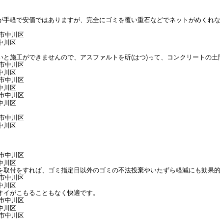
が手軽で安価ではありますが、完全にゴミを覆い重石などでネットがめくれ
中川区
と施工ができませんので、アスファルトを斫(はつ)って、コンクリートの土
中川区
中川区
中川区
中川区
中川区
を取付をすれば、ゴミ指定日以外のゴミの不法投棄やいたずら軽減にも効果
中川区
オイがこもることもなく快適です。
中川区