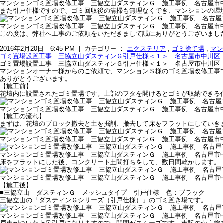
マンションゴミ置場改修工事 三協立山ダスティンＧ 施工事例 名古屋市
また引戸仕様ですので、ゴミ回収後の清掃も無理なくでき、マンションの環
マンションゴミ置場改修工事 三協立山ダスティンＧ 施工事例 名古屋市
この度は、弊社へ工事のご依頼をいただきまして誠にありがとうございまし
2016年2月20日 6:45 PM | カテゴリー ：
エクステリア
,
ゴミ捨て場
,
マン
ゴミ置場設置工事 三協立山ダスティンＧ引戸仕様＜１＞ 名古屋市中川区
ゴミ置場設置工事 三協立山ダスティンＧ引戸仕様＜１＞ 名古屋市中川区
マンションオーナー様からのご依頼で、マンションＳ様のゴミ置場改修工事
ありがとうございます。
【施工前】
花壇内に設置されたゴミ置場です。上部のフタを開けるとゴミが収納できる
マンションゴミ置場改修工事 三協立山ダスティンＧ 施工事例 名古屋市
【施工の流れ】
まずは、花壇のブロック撤去と土を掘削、撤去して床をフラットにしていき
マンションゴミ置場改修工事 三協立山ダスティンＧ 施工事例 名古屋市
マンションゴミ置場改修工事 三協立山ダスティンＧ 施工事例 名古屋市
床をフラットにした後、コンクリート土間打ちをして、数日間乾かします。
マンションゴミ置場改修工事 三協立山ダスティンＧ 施工事例 名古屋市
【施工後】
■三協立山 ダスティンＧ メッシュタイプ 引戸仕様 色：ブラック
三協立山の「ダスティンＧシリーズ（引戸仕様）」のゴミ置き場です。
マンションゴミ置場改修工事 三協立山ダスティンＧ 施工事例 名古屋市
戸車がついた上吊引戸になりますので、開閉がスムーズです。市販の南京錠