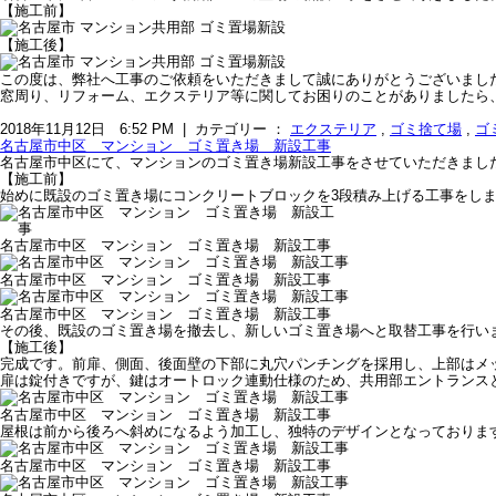
【施工前】
【施工後】
この度は、弊社へ工事のご依頼をいただきまして誠にありがとうございまし
窓周り、リフォーム、エクステリア等に関してお困りのことがありましたら
2018年11月12日 6:52 PM | カテゴリー ：
エクステリア
,
ゴミ捨て場
,
ゴ
名古屋市中区 マンション ゴミ置き場 新設工事
名古屋市中区にて、マンションのゴミ置き場新設工事をさせていただきまし
【施工前】
始めに既設のゴミ置き場にコンクリートブロックを3段積み上げる工事をし
名古屋市中区 マンション ゴミ置き場 新設工事
名古屋市中区 マンション ゴミ置き場 新設工事
名古屋市中区 マンション ゴミ置き場 新設工事
その後、既設のゴミ置き場を撤去し、新しいゴミ置き場へと取替工事を行い
【施工後】
完成です。前扉、側面、後面壁の下部に丸穴パンチングを採用し、上部はメ
扉は錠付きですが、鍵はオートロック連動仕様のため、共用部エントランス
名古屋市中区 マンション ゴミ置き場 新設工事
屋根は前から後ろへ斜めになるよう加工し、独特のデザインとなっておりま
名古屋市中区 マンション ゴミ置き場 新設工事