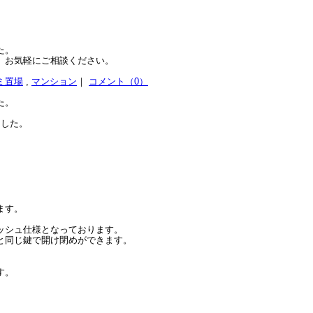
た。
、お気軽にご相談ください。
ミ置場
,
マンション
｜
コメント（0）
た。
ました。
ます。
ッシュ仕様となっております。
と同じ鍵で開け閉めができます。
す。