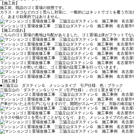
【施工前】
施工前、既設のゴミ置場の状態です。
カラス・ネコなどのゴミ荒らし対策に、一般的にはネットでゴミを覆う方法
く、あまり効果的ではありません。
マンションゴミ置場改修工事 三協立山ダスティンＧ 施工事例 名古屋市
【施工の流れ】
こちらのゴミ置場の敷地は勾配がありました。ゴミ置場は床がフラットでない
マンションゴミ置場改修工事 三協立山ダスティンＧ 施工事例 名古屋市
マンションゴミ置場改修工事 三協立山ダスティンＧ 施工事例 名古屋市
マンションゴミ置場改修工事 三協立山ダスティンＧ 施工事例 名古屋市
コンクリートが乾いた後に、ゴミ置場の設置工事を行っていきます。
マンションゴミ置場改修工事 三協立山ダスティンＧ 施工事例 名古屋市
【施工後】
■三協立山 ダスティンＧ メッシュタイプ 引戸仕様 色：ブラック
三協立山の「ダスティンＧシリーズ（引戸仕様）」のゴミ置き場です。
マンションゴミ置場改修工事 三協立山ダスティンＧ 施工事例 名古屋市
戸車がついた上吊引戸になりますので、開閉がスムーズです。市販の南京錠
マンションゴミ置場改修工事 三協立山ダスティンＧ 施工事例 名古屋市
カラスや猫がゴミを荒らすことがなくなり、また、メッシュタイプのためニ
マンションゴミ置場改修工事 三協立山ダスティンＧ 施工事例 名古屋市