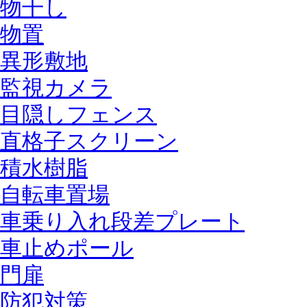
物干し
物置
異形敷地
監視カメラ
目隠しフェンス
直格子スクリーン
積水樹脂
自転車置場
車乗り入れ段差プレート
車止めポール
門扉
防犯対策