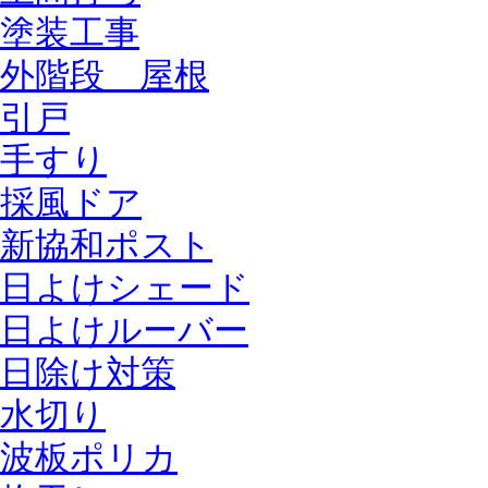
塗装工事
外階段 屋根
引戸
手すり
採風ドア
新協和ポスト
日よけシェード
日よけルーバー
日除け対策
水切り
波板ポリカ