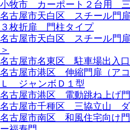
小牧市 カーポート２台用 
名古屋市天白区 スチール門
３枚折扉 門柱タイプ
名古屋市天白区 スチール門
＞
名古屋市名東区 駐車場出入
名古屋市港区 伸縮門扉（ア
Ｌ ジャンボＤ１型
名古屋市港区 電動跳ね上げ
名古屋市千種区 三協立山 
名古屋市南区 和風住宅向け
ー福寿門