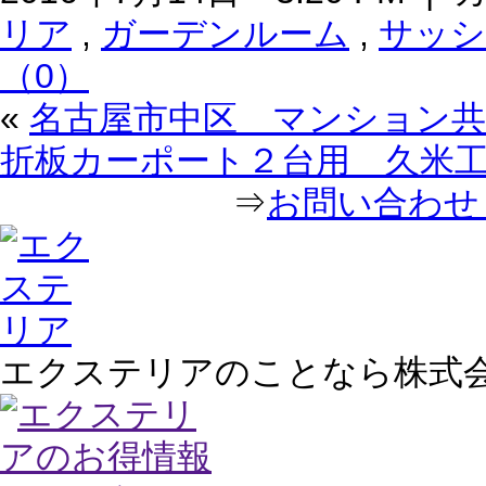
リア
,
ガーデンルーム
,
サッシ
（0）
«
名古屋市中区 マンション共
折板カーポート２台用 久米
⇒
お問い合わせ｜
エクステリアのことなら株式