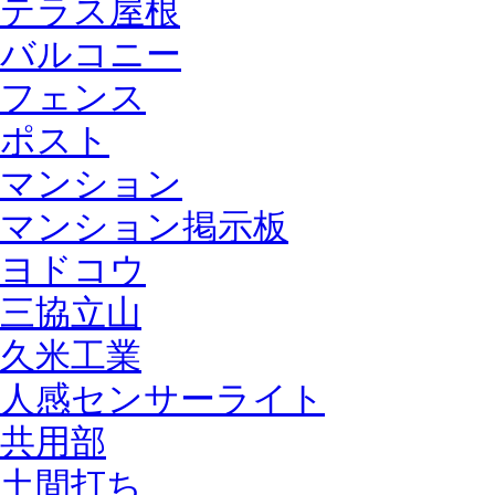
テラス屋根
バルコニー
フェンス
ポスト
マンション
マンション掲示板
ヨドコウ
三協立山
久米工業
人感センサーライト
共用部
土間打ち