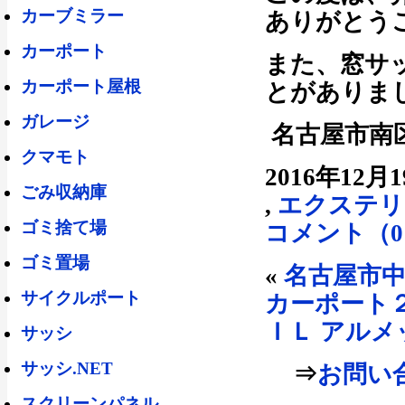
カーブミラー
ありがとう
カーポート
また、窓サ
カーポート屋根
とがありま
ガレージ
名古屋市南区
クマモト
2016年12月
ごみ収納庫
,
エクステリ
ゴミ捨て場
コメント（0
ゴミ置場
«
名古屋市
サイクルポート
カーポート
ＩＬ アル
サッシ
サッシ.NET
⇒
お問い合
スクリーンパネル