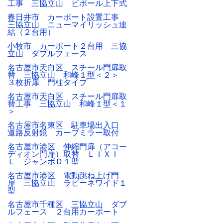
工事 三協立山 ビポール上下式
春日井市 カーポート設置工事
三協立山 ニューマイリッシュ連
結（２台用）
小牧市 カーポート２台用 三協
立山 ダブルフェース
名古屋市天白区 スチール門扉取
替 三協立山 和峰１型＜２＞
３枚折扉 門柱タイプ
名古屋市天白区 スチール門扉取
替工事 三協立山 和峰１型＜１
＞
名古屋市名東区 駐車場出入口
道路反射鏡 カーブミラー取付
名古屋市港区 伸縮門扉（アコー
ディオン門扉）取替 ＬＩＸＩ
Ｌ ジャンボＤ１型
名古屋市港区 電動跳ね上げ門
扉 三協立山 ラビーネワイド１
型
名古屋市千種区 三協立山 ダブ
ルフェース ２台用カーポート