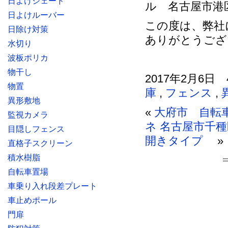
日よけシェード
ル 名古屋市港
日よけルーバー
この度は、弊社
日除け対策
ありがとうござ
水切り
波板ポリカ
物干し
2017年2月6日 
物置
庫
,
フェンス
,
異形敷地
«
大府市 自転
監視カメラ
ネ
名古屋市千種
目隠しフェンス
開きタイプ
»
直格子スクリーン
積水樹脂
自転車置場
車乗り入れ段差プレート
車止めポール
門扉