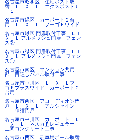
名古屋市昭和区 住宅ポスト取
替 ＬＩＸＩＬ エクスポストＵ
ー１
名古屋市緑区 カーポート２台
用 ＬＩＸＩＬ フーゴＦワイド
名古屋市緑区 門扉取付工事 ＬＩ
ＸＩＬ アルメッシュ門扉 フェン
ス②
名古屋市緑区 門扉取付工事 ＬＩ
ＸＩＬ アルメッシュ門扉 フェン
ス①
名古屋市南区 マンション共用
部 目隠しパネル取付工事
名古屋市中川区 ＬＩＸＩＬフー
ゴＦプラスワイド カーポート２
台用
名古屋市西区 アコーディオン門
扉 ＬＩＸＩＬ アルシャインＩ
Ｉ 伸縮門扉
名古屋市中川区 カーポート Ｌ
ＩＸＩＬ ネスカＦレギュラー
土間コンクリート工事
名古屋市西区 駐車場ポール取替