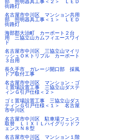
部 照明器具工事＜２＞ ＬＥＤ
街路灯
名古屋市中川区 マンション共用
部 照明器具工事＜１＞ ＬＥＤ
街路灯
海部郡大治町 カーポート２台
用 三協立山カムフィエースワイ
ド
名古屋市中川区 三協立山マイリ
ッシュＯＫトリプル カーポート
３台用
長久手市 ガレージ開口部 採風
ドア取付工事
名古屋市中川区 マンション・ゴ
ミ置場設置工事 三協立山ダステ
ィンＧ引戸仕様＜２＞
ゴミ置場設置工事 三協立山ダス
ティンＧ引戸仕様＜１＞ 名古屋
市中川区
名古屋市中川区 駐車場フェンス
取替 ＬＩＸＩＬハイグリッドフ
ェンスＮ８型
名古屋市中川区 マンション１階