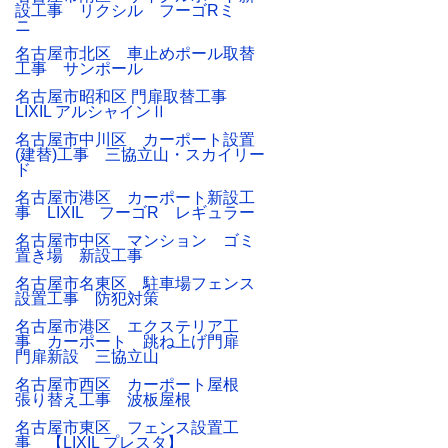
設工事 リクシル フーゴRミ
ニ
名古屋市北区 車止めポール取替
工事 サンポール
名古屋市昭和区 門扉取替工事
LIXIL アルシャインⅡ
名古屋市中川区 カーポート設置
(建替)工事 三協立山・スカイリー
ド
名古屋市港区 カーポート新設工
事 LIXIL フーゴR レギュラー
名古屋市中区 マンション ゴミ
置き場 新設工事
名古屋市名東区 駐車場フェンス
設置工事 防犯対策
名古屋市港区 エクステリア工
事 カーポート 跳ね上げ門扉
門扉新設 三協立山
名古屋市西区 カーポート屋根
張り替え工事 波板屋根
名古屋市東区 フェンス設置工
事 【LIXIL プレスタ】