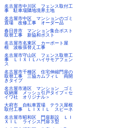
名古屋市中川区 フェンス取付工
事 駐車場隣地境界土地
名古屋市中区 マンションのゴミ
置場 改修工事 オーダー品
春日井市 マンション集合ポスト
取替工事 新協和ポスト
名古屋市名東区 カーポート屋
根 波板張替え工事
名古屋市守山区 フェンス取替工
事 ＬＩＸＩＬハイサモアフェン
ス
名古屋市千種区 住宅伸縮門扉の
取替工事 三協カムフィＬ 両開
きタイプ
名古屋市港区 マンション ゴミ
収納庫 メッシュ引戸タイプ＜セ
イワ社 オリジナル＞
大府市 自転車置場 テラス屋根
取付工事 ＬＩＸＩＬ スピーネ
名古屋市昭和区 門扉新設 ＬＩ
ＸＩＬ ライシス門扉３型