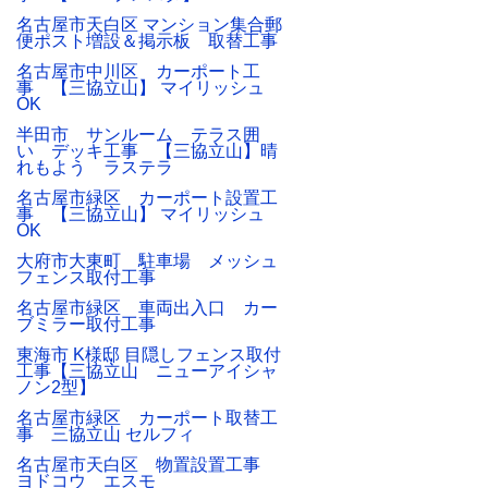
名古屋市天白区 マンション集合郵
便ポスト増設＆掲示板 取替工事
名古屋市中川区 カーポート工
事 【三協立山】 マイリッシュ
OK
半田市 サンルーム テラス囲
い デッキ工事 【三協立山】晴
れもよう ラステラ
名古屋市緑区 カーポート設置工
事 【三協立山】 マイリッシュ
OK
大府市大東町 駐車場 メッシュ
フェンス取付工事
名古屋市緑区 車両出入口 カー
ブミラー取付工事
東海市 K様邸 目隠しフェンス取付
工事【三協立山 ニューアイシャ
ノン2型】
名古屋市緑区 カーポート取替工
事 三協立山 セルフィ
名古屋市天白区 物置設置工事
ヨドコウ エスモ