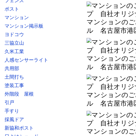
フェンス
ポスト
マンション
マンションのご
マンション掲示板
ル 名古屋市港
ヨドコウ
三協立山
久米工業
マンションのご
人感センサーライト
ル 名古屋市港
共用部
土間打ち
塗装工事
マンションのご
外階段 屋根
ル 名古屋市港
引戸
手すり
採風ドア
新協和ポスト
マンションのご