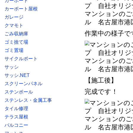
カーポート
カーポート屋根
マンションのご
ガレージ
ル 名古屋市港
クマモト
作業中の様子で
ごみ収納庫
ゴミ捨て場
ゴミ置場
サイクルポート
マンションのご
サッシ
ル 名古屋市港
サッシ.NET
【施工後】
スクリーンパネル
完成です！
ステンポール
ステンレス・金属工事
タイル修理
テラス屋根
マンションのご
バルコニー
ル 名古屋市港