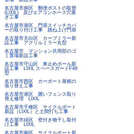
名古屋市南区 郵便ポストの取替
(LIXIL) 及びエアコンホース穴塞
ぎ工事
名古屋市港区 門扉スイッチカバ
ーの取り付け工事 跳ね上げ門扉
名古屋市天白区 カーブミラー新
設工事 アクリルミラー丸型
名古屋市 マンション共用部のゴ
ミ置場新設工事
名古屋市守山区 車止めポール新
設工事 LIXIL スペースガードF48
型
名古屋市西区 カーポート屋根の
張り替え工事
名古屋市港区 囲いフェンス取り
替え修理 LIXIL
名古屋市千種区 サイクルポート
新設（LIXIL）と土間打ち工事
名古屋市緑区 壁付き物干し取付
け工事 LIXIL
名古屋市南区 サイクルポート新