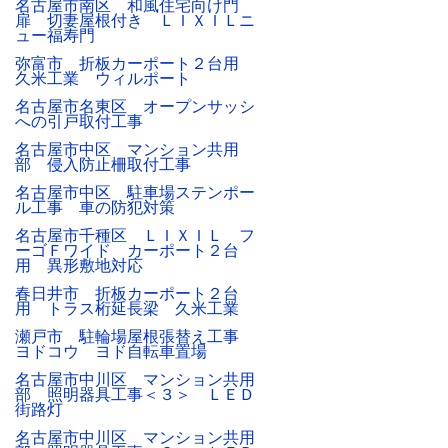
名古屋市南区 和風住宅向け門
扉 切妻屋根付き ＬＩＸＩＬニ
ュー福寿門
弥富市 折板カーポート２台用
久米工業 ウィルポート
名古屋市名東区 オープンサッシ
への引戸取付工事
名古屋市中区 マンション共用
部 侵入防止柵取付工事
名古屋市中区 駐車場ステンポー
ル工事 車の防犯対策
名古屋市千種区 ＬＩＸＩＬ フ
ーゴＦワイド カーポート２台
用 異形敷地対応
春日井市 折板カーポート２台
用 トラス桁延長梁 久米工業
瀬戸市 駐輪場屋根張替え工事
ヨドコウ ヨド自転車置場
名古屋市中川区 マンション共用
部 照明器具工事＜３＞ ＬＥＤ
街路灯
名古屋市中川区 マンション共用