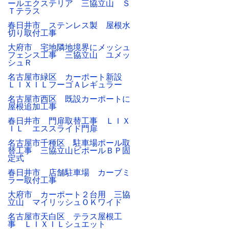
ールエクステリア 三協立山 Ｓ
Ｔテラス
春日井市 ステンレス製 屋根水
切り取付工事
大府市 宅地隣地境界にメッシュ
フェンス工事 三協立山 ユメッ
シュＲ
名古屋市緑区 カーポート新設
ＬＩＸＩＬフーゴＡレギュラー
名古屋市西区 既設カーポートに
屋根追加工事
春日井市 門扉取替工事 ＬＩＸ
ＩＬ エススライド門扉
名古屋市千種区 駐車場ポール取
替工事 三協立山ビポールＢＰ固
定式
春日井市 店舗駐車場 カーブミ
ラー取付工事
大府市 カーポート２台用 三協
立山 マイリッシュＯＫワイド
名古屋市天白区 テラス屋根工
事 ＬＩＸＩＬシュエット