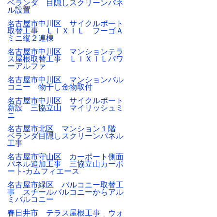
ベランダ 目隠しスクリーンパネ
ル設置
名古屋市中川区 サイクルポート
取替工事 ＬＩＸＩＬ フーゴＡ
ミニ縦２連棟
名古屋市中川区 マンションテラ
ス屋根取替工事 ＬＩＸＩＬパワ
ーアルファ
名古屋市中川区 マンションバル
コニー 物干し金物取付
名古屋市中川区 サイクルポート
新設 三協立山 マイリッシュミ
ニ
名古屋市北区 マンション１階
ベランダ目隠しスクリーンパネル
工事
名古屋市守山区 カーポート側面
パネル追加工事 三協立山カーポ
ート-カムフィエース
名古屋市緑区 バルコニー取替工
事 スチールバルコニーからアル
ミバルコニー
春日井市 テラス屋根工事 ウォ