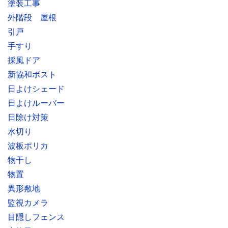
塗装工事
外階段 屋根
引戸
手すり
採風ドア
新協和ポスト
日よけシェード
日よけルーバー
日除け対策
水切り
波板ポリカ
物干し
物置
異形敷地
監視カメラ
目隠しフェンス