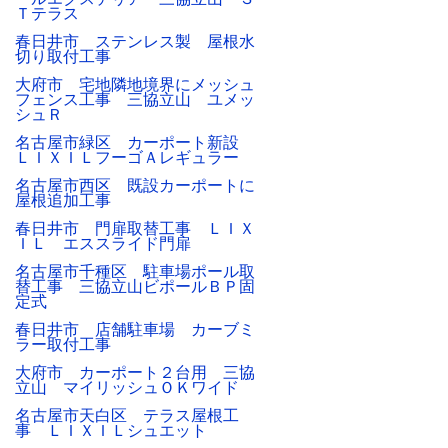
Ｔテラス
春日井市 ステンレス製 屋根水
切り取付工事
大府市 宅地隣地境界にメッシュ
フェンス工事 三協立山 ユメッ
シュＲ
名古屋市緑区 カーポート新設
ＬＩＸＩＬフーゴＡレギュラー
名古屋市西区 既設カーポートに
屋根追加工事
春日井市 門扉取替工事 ＬＩＸ
ＩＬ エススライド門扉
名古屋市千種区 駐車場ポール取
替工事 三協立山ビポールＢＰ固
定式
春日井市 店舗駐車場 カーブミ
ラー取付工事
大府市 カーポート２台用 三協
立山 マイリッシュＯＫワイド
名古屋市天白区 テラス屋根工
事 ＬＩＸＩＬシュエット