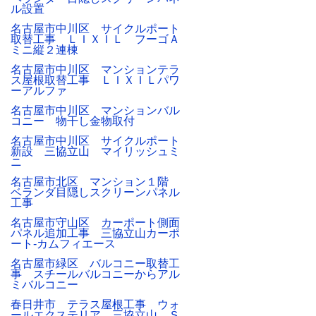
ル設置
名古屋市中川区 サイクルポート
取替工事 ＬＩＸＩＬ フーゴＡ
ミニ縦２連棟
名古屋市中川区 マンションテラ
ス屋根取替工事 ＬＩＸＩＬパワ
ーアルファ
名古屋市中川区 マンションバル
コニー 物干し金物取付
名古屋市中川区 サイクルポート
新設 三協立山 マイリッシュミ
ニ
名古屋市北区 マンション１階
ベランダ目隠しスクリーンパネル
工事
名古屋市守山区 カーポート側面
パネル追加工事 三協立山カーポ
ート-カムフィエース
名古屋市緑区 バルコニー取替工
事 スチールバルコニーからアル
ミバルコニー
春日井市 テラス屋根工事 ウォ
ールエクステリア 三協立山 Ｓ