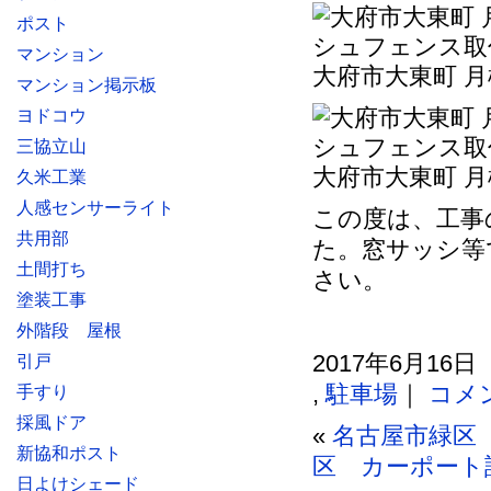
ポスト
マンション
大府市大東町 
マンション掲示板
ヨドコウ
三協立山
大府市大東町 
久米工業
人感センサーライト
この度は、工事
共用部
た。窓サッシ等
土間打ち
さい。
塗装工事
外階段 屋根
2017年6月16日
引戸
,
駐車場
｜
コメ
手すり
採風ドア
«
名古屋市緑区
新協和ポスト
区 カーポート
日よけシェード