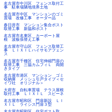
名古屋市中川区 フェンス取付工
事 駐車場隣地境界土地
名古屋市中区 マンションのゴミ
置場 改修工事 オーダー品
春日井市 マンション集合ポスト
取替工事 新協和ポスト
名古屋市名東区 カーポート屋
根 波板張替え工事
名古屋市守山区 フェンス取替工
事 ＬＩＸＩＬハイサモアフェン
ス
名古屋市千種区 住宅伸縮門扉の
取替工事 三協カムフィＬ 両開
きタイプ
名古屋市港区 マンション ゴミ
収納庫 メッシュ引戸タイプ＜セ
イワ社 オリジナル＞
大府市 自転車置場 テラス屋根
取付工事 ＬＩＸＩＬ スピーネ
名古屋市昭和区 門扉新設 ＬＩ
ＸＩＬ ライシス門扉３型
名古屋市昭和区 住宅ポスト取