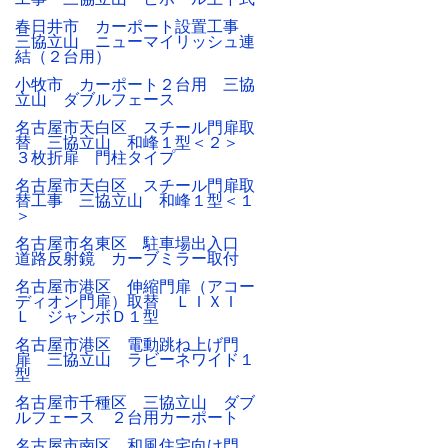
春日井市 カーポート設置工事
三協立山 ニューマイリッシュ連
結（２台用）
小牧市 カーポート２台用 三協
立山 ダブルフェース
名古屋市天白区 スチール門扉取
替 三協立山 和峰１型＜２＞
３枚折扉 門柱タイプ
名古屋市天白区 スチール門扉取
替工事 三協立山 和峰１型＜１
＞
名古屋市名東区 駐車場出入口
道路反射鏡 カーブミラー取付
名古屋市港区 伸縮門扉（アコー
ディオン門扉）取替 ＬＩＸＩ
Ｌ ジャンボＤ１型
名古屋市港区 電動跳ね上げ門
扉 三協立山 ラビーネワイド１
型
名古屋市千種区 三協立山 ダブ
ルフェース ２台用カーポート
名古屋市南区 和風住宅向け門