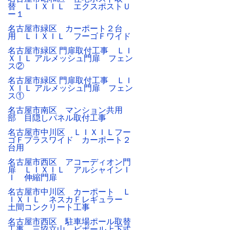
替 ＬＩＸＩＬ エクスポストＵ
ー１
名古屋市緑区 カーポート２台
用 ＬＩＸＩＬ フーゴＦワイド
名古屋市緑区 門扉取付工事 ＬＩ
ＸＩＬ アルメッシュ門扉 フェン
ス②
名古屋市緑区 門扉取付工事 ＬＩ
ＸＩＬ アルメッシュ門扉 フェン
ス①
名古屋市南区 マンション共用
部 目隠しパネル取付工事
名古屋市中川区 ＬＩＸＩＬフー
ゴＦプラスワイド カーポート２
台用
名古屋市西区 アコーディオン門
扉 ＬＩＸＩＬ アルシャインＩ
Ｉ 伸縮門扉
名古屋市中川区 カーポート Ｌ
ＩＸＩＬ ネスカＦレギュラー
土間コンクリート工事
名古屋市西区 駐車場ポール取替
工事 三協立山 ビポール上下式