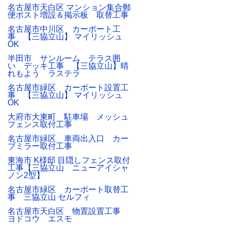
名古屋市天白区 マンション集合郵
便ポスト増設＆掲示板 取替工事
名古屋市中川区 カーポート工
事 【三協立山】 マイリッシュ
OK
半田市 サンルーム テラス囲
い デッキ工事 【三協立山】晴
れもよう ラステラ
名古屋市緑区 カーポート設置工
事 【三協立山】 マイリッシュ
OK
大府市大東町 駐車場 メッシュ
フェンス取付工事
名古屋市緑区 車両出入口 カー
ブミラー取付工事
東海市 K様邸 目隠しフェンス取付
工事【三協立山 ニューアイシャ
ノン2型】
名古屋市緑区 カーポート取替工
事 三協立山 セルフィ
名古屋市天白区 物置設置工事
ヨドコウ エスモ