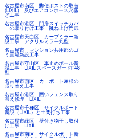
名古屋市南区 郵便ポストの取替
(LIXIL) 及びエアコンホース穴塞
ぎ工事
名古屋市港区 門扉スイッチカバ
ーの取り付け工事 跳ね上げ門扉
名古屋市天白区 カーブミラー新
設工事 アクリルミラー丸型
名古屋市 マンション共用部のゴ
ミ置場新設工事
名古屋市守山区 車止めポール新
設工事 LIXIL スペースガードF48
型
名古屋市西区 カーポート屋根の
張り替え工事
名古屋市港区 囲いフェンス取り
替え修理 LIXIL
名古屋市千種区 サイクルポート
新設（LIXIL）と土間打ち工事
名古屋市緑区 壁付き物干し取付
け工事 LIXIL
名古屋市南区 サイクルポート新