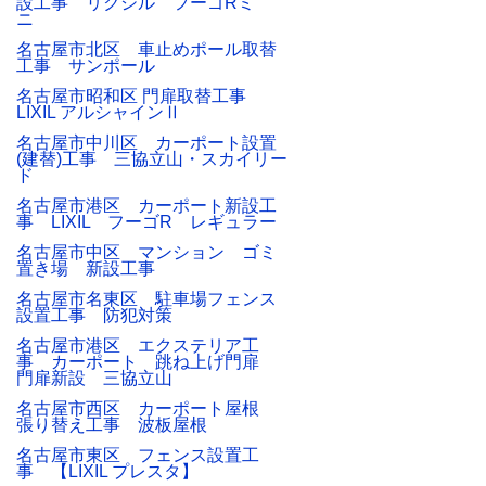
設工事 リクシル フーゴRミ
ニ
名古屋市北区 車止めポール取替
工事 サンポール
名古屋市昭和区 門扉取替工事
LIXIL アルシャインⅡ
名古屋市中川区 カーポート設置
(建替)工事 三協立山・スカイリー
ド
名古屋市港区 カーポート新設工
事 LIXIL フーゴR レギュラー
名古屋市中区 マンション ゴミ
置き場 新設工事
名古屋市名東区 駐車場フェンス
設置工事 防犯対策
名古屋市港区 エクステリア工
事 カーポート 跳ね上げ門扉
門扉新設 三協立山
名古屋市西区 カーポート屋根
張り替え工事 波板屋根
名古屋市東区 フェンス設置工
事 【LIXIL プレスタ】