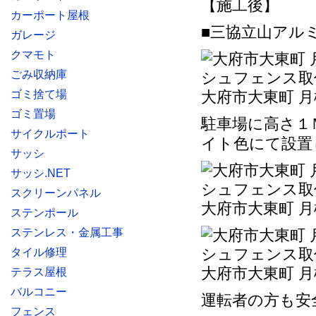
【施工後】
カーポート屋根
■三協立山アルミ
ガレージ
クマモト
ごみ収納庫
ゴミ捨て場
大府市大東町 
ゴミ置場
駐車場に高さ１
サイクルポート
イト色にて設置
サッシ
サッシ.NET
スクリーンパネル
大府市大東町 
ステンポール
ステンレス・金属工事
タイル修理
大府市大東町 
テラス屋根
バルコニー
運転者の方も安
フェンス