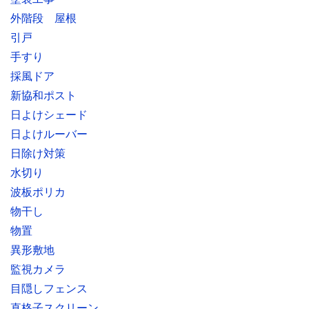
外階段 屋根
引戸
手すり
採風ドア
新協和ポスト
日よけシェード
日よけルーバー
日除け対策
水切り
波板ポリカ
物干し
物置
異形敷地
監視カメラ
目隠しフェンス
直格子スクリーン