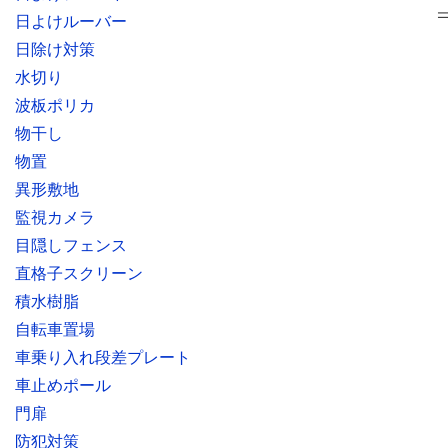
日よけルーバー
日除け対策
水切り
波板ポリカ
物干し
物置
異形敷地
監視カメラ
目隠しフェンス
直格子スクリーン
積水樹脂
自転車置場
車乗り入れ段差プレート
車止めポール
門扉
防犯対策