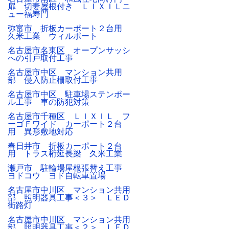
扉 切妻屋根付き ＬＩＸＩＬニ
ュー福寿門
弥富市 折板カーポート２台用
久米工業 ウィルポート
名古屋市名東区 オープンサッシ
への引戸取付工事
名古屋市中区 マンション共用
部 侵入防止柵取付工事
名古屋市中区 駐車場ステンポー
ル工事 車の防犯対策
名古屋市千種区 ＬＩＸＩＬ フ
ーゴＦワイド カーポート２台
用 異形敷地対応
春日井市 折板カーポート２台
用 トラス桁延長梁 久米工業
瀬戸市 駐輪場屋根張替え工事
ヨドコウ ヨド自転車置場
名古屋市中川区 マンション共用
部 照明器具工事＜３＞ ＬＥＤ
街路灯
名古屋市中川区 マンション共用
部 照明器具工事＜２＞ ＬＥＤ