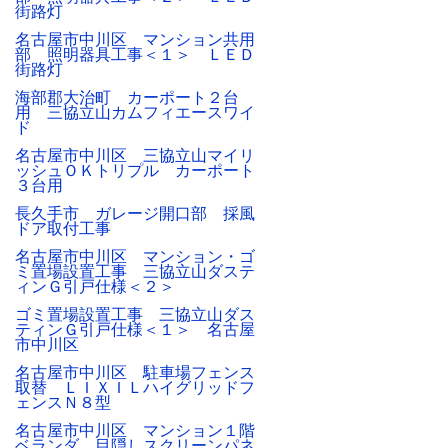
街路灯
名古屋市中川区 マンション共用
部 照明器具工事＜１＞ ＬＥＤ
街路灯
海部郡大治町 カーポート２台
用 三協立山カムフィエースワイ
ド
名古屋市中川区 三協立山マイリ
ッシュＯＫトリプル カーポート
３台用
長久手市 ガレージ開口部 採風
ドア取付工事
名古屋市中川区 マンション・ゴ
ミ置場設置工事 三協立山ダステ
ィンＧ引戸仕様＜２＞
ゴミ置場設置工事 三協立山ダス
ティンＧ引戸仕様＜１＞ 名古屋
市中川区
名古屋市中川区 駐車場フェンス
取替 ＬＩＸＩＬハイグリッドフ
ェンスＮ８型
名古屋市中川区 マンション１階
ベランダ 目隠しスクリーンパネ