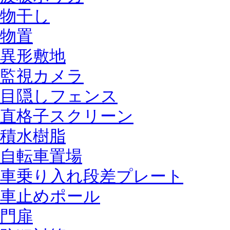
物干し
物置
異形敷地
監視カメラ
目隠しフェンス
直格子スクリーン
積水樹脂
自転車置場
車乗り入れ段差プレート
車止めポール
門扉