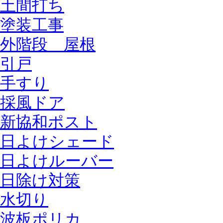
土間打ち
塗装工事
外階段 屋根
引戸
手すり
採風ドア
新協和ポスト
日よけシェード
日よけルーバー
日除け対策
水切り
波板ポリカ