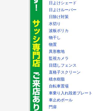
日よけシェード
日よけルーバー
日除け対策
水切り
波板ポリカ
物干し
物置
異形敷地
監視カメラ
目隠しフェンス
直格子スクリーン
積水樹脂
自転車置場
車乗り入れ段差プレート
車止めポール
門扉