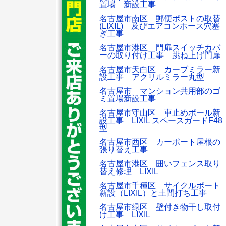
置場 新設工事
名古屋市南区 郵便ポストの取替
(LIXIL) 及びエアコンホース穴塞
ぎ工事
名古屋市港区 門扉スイッチカバ
ーの取り付け工事 跳ね上げ門扉
名古屋市天白区 カーブミラー新
設工事 アクリルミラー丸型
名古屋市 マンション共用部のゴ
ミ置場新設工事
名古屋市守山区 車止めポール新
設工事 LIXIL スペースガードF48
型
名古屋市西区 カーポート屋根の
張り替え工事
名古屋市港区 囲いフェンス取り
替え修理 LIXIL
名古屋市千種区 サイクルポート
新設（LIXIL）と土間打ち工事
名古屋市緑区 壁付き物干し取付
け工事 LIXIL