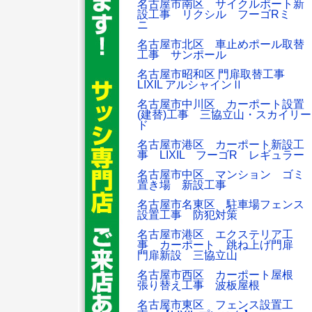
名古屋市南区 サイクルポート新
設工事 リクシル フーゴRミ
ニ
名古屋市北区 車止めポール取替
工事 サンポール
名古屋市昭和区 門扉取替工事
LIXIL アルシャインⅡ
名古屋市中川区 カーポート設置
(建替)工事 三協立山・スカイリー
ド
名古屋市港区 カーポート新設工
事 LIXIL フーゴR レギュラー
名古屋市中区 マンション ゴミ
置き場 新設工事
名古屋市名東区 駐車場フェンス
設置工事 防犯対策
名古屋市港区 エクステリア工
事 カーポート 跳ね上げ門扉
門扉新設 三協立山
名古屋市西区 カーポート屋根
張り替え工事 波板屋根
名古屋市東区 フェンス設置工