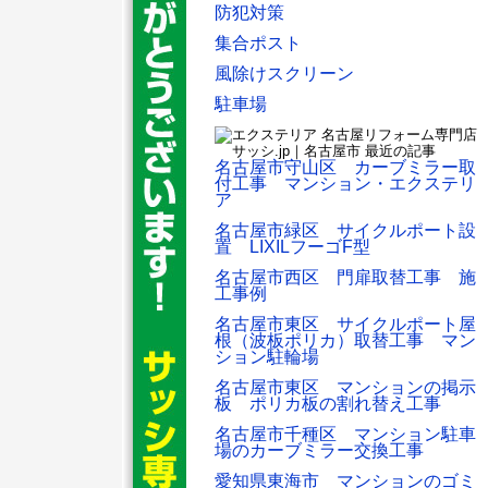
防犯対策
集合ポスト
風除けスクリーン
駐車場
名古屋市守山区 カーブミラー取
付工事 マンション・エクステリ
ア
名古屋市緑区 サイクルポート設
置 LIXILフーゴF型
名古屋市西区 門扉取替工事 施
工事例
名古屋市東区 サイクルポート屋
根（波板ポリカ）取替工事 マン
ション駐輪場
名古屋市東区 マンションの掲示
板 ポリカ板の割れ替え工事
名古屋市千種区 マンション駐車
場のカーブミラー交換工事
愛知県東海市 マンションのゴミ