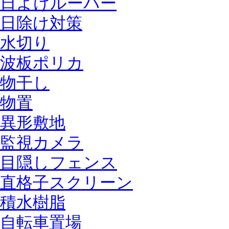
日よけルーバー
日除け対策
水切り
波板ポリカ
物干し
物置
異形敷地
監視カメラ
目隠しフェンス
直格子スクリーン
積水樹脂
自転車置場