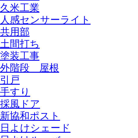
久米工業
人感センサーライト
共用部
土間打ち
塗装工事
外階段 屋根
引戸
手すり
採風ドア
新協和ポスト
日よけシェード