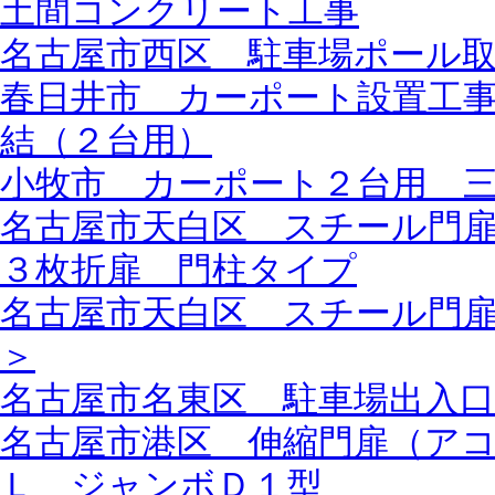
土間コンクリート工事
名古屋市西区 駐車場ポール
春日井市 カーポート設置工
結（２台用）
小牧市 カーポート２台用 
名古屋市天白区 スチール門
３枚折扉 門柱タイプ
名古屋市天白区 スチール門
＞
名古屋市名東区 駐車場出入
名古屋市港区 伸縮門扉（ア
Ｌ ジャンボＤ１型