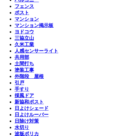
フェンス
ポスト
マンション
マンション掲示板
ヨドコウ
三協立山
久米工業
人感センサーライト
共用部
土間打ち
塗装工事
外階段 屋根
引戸
手すり
採風ドア
新協和ポスト
日よけシェード
日よけルーバー
日除け対策
水切り
波板ポリカ