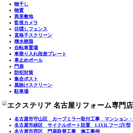
物干し
物置
異形敷地
監視カメラ
目隠しフェンス
直格子スクリーン
積水樹脂
自転車置場
車乗り入れ段差プレート
車止めポール
門扉
防犯対策
集合ポスト
風除けスクリーン
駐車場
名古屋市守山区 カーブミラー取付工事 マンション・
名古屋市緑区 サイクルポート設置 LIXILフーゴF型
名古屋市西区 門扉取替工事 施工事例