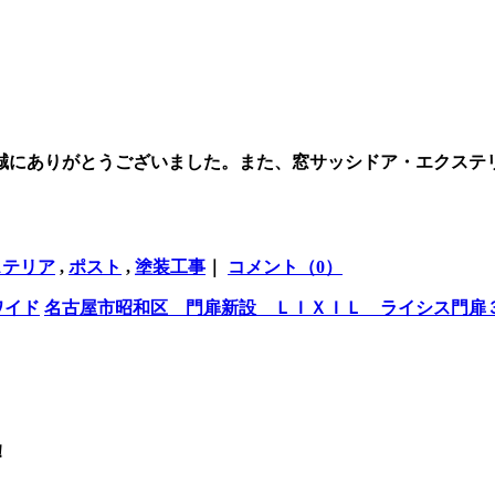
。
誠にありがとうございました。また、窓サッシドア・エクステ
ステリア
,
ポスト
,
塗装工事
｜
コメント（0）
ワイド
名古屋市昭和区 門扉新設 ＬＩＸＩＬ ライシス門
！