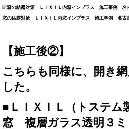
窓の結露対策 ＬＩＸＩＬ内窓インプラス 施工事例 名古
【施工後②】
こちらも同様に、開き網
した。
■ＬＩＸＩＬ（トステム
窓 複層ガラス透明３ミ