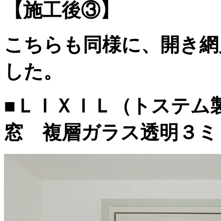
【施工後③】
こちらも同様に、開き網
した。
■ＬＩＸＩＬ（トステム
窓 複層ガラス透明３ミ