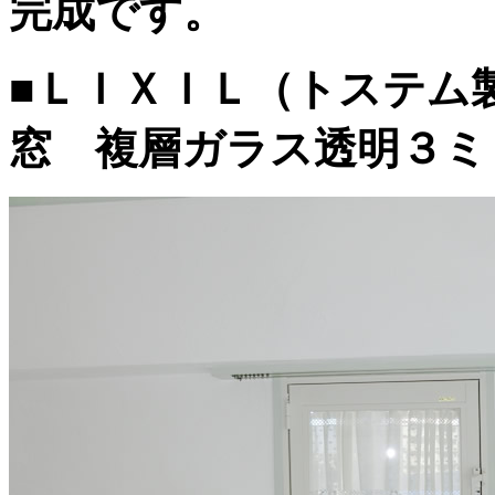
完成です。
■ＬＩＸＩＬ（トステム
窓 複層ガラス透明３ミ