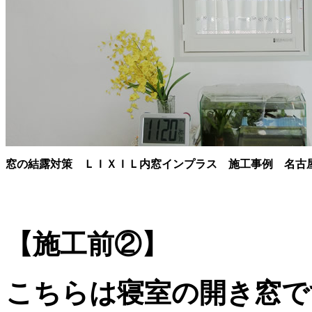
窓の結露対策 ＬＩＸＩＬ内窓インプラス 施工事例 名古
【施工前②】
こちらは寝室の開き窓です。