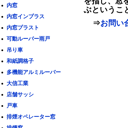
を指し、窓
内窓
ぶというこ
内窓インプラス
⇒
お問い合
内窓プラスト
可動ルーバー雨戸
吊り車
和紙調格子
多機能アルミルーバー
大信工業
店舗サッシ
戸車
排煙オペレーター窓
排煙窓