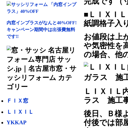
完成です（寸法
■ＬＩＸＩ
紙調格子入
内窓インプラスがなんと40%OFF!
キャンペーン期間中は出張費無料
お値段は上
です!!
や気密性を
の場合、他
ＬＩＸＩＬ
ラス 施工
ＦＩＸ窓
ＬＩＸＩＬ
後日、Ｂ様
付後では部
YKKAP