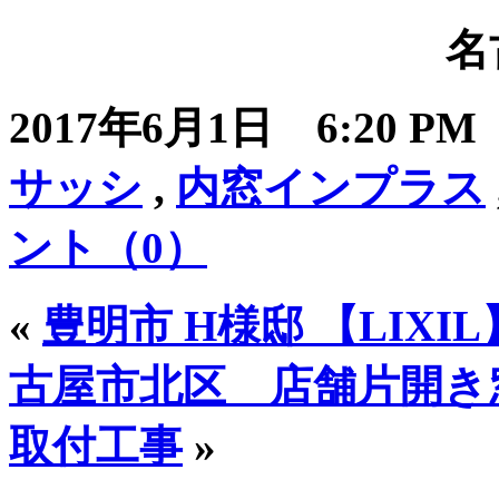
名
2017年6月1日 6:20 P
サッシ
,
内窓インプラス
ント（0）
«
豊明市 H様邸 【LIX
古屋市北区 店舗片開き
取付工事
»