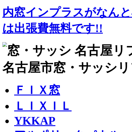
内窓インプラスがなんと4
は出張費無料です!!
ＦＩＸ窓
ＬＩＸＩＬ
YKKAP