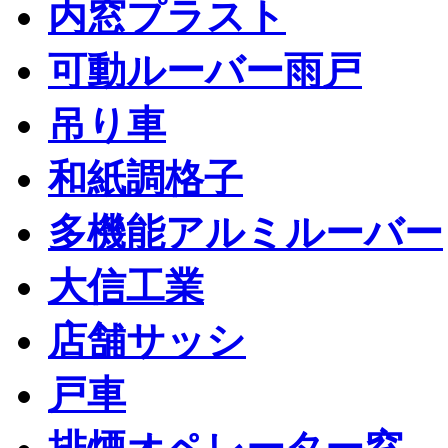
内窓プラスト
可動ルーバー雨戸
吊り車
和紙調格子
多機能アルミルーバー
大信工業
店舗サッシ
戸車