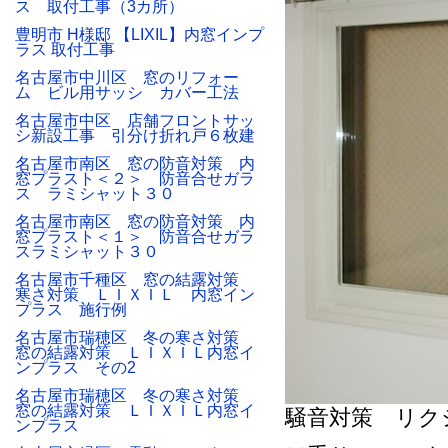
ス 取付工事（3カ所）
豊明市 H様邸 【LIXIL】内窓インプ
ラス 取付工事
名古屋市中川区 窓のリフォー
ム ビル用サッシ カバー工法
名古屋市中区 店舗フロントサッ
シ新設工事 引分け折れ戸６枚建
名古屋市南区 窓の防音対策 内
窓プラスト＜２＞ 防音合せガラ
ス ラミシャット３０
名古屋市南区 窓の防音対策 内
窓プラスト＜１＞ 防音合せガラ
スラミシャット３０
名古屋市千種区 窓の結露対策
寒さ対策 ＬＩＸＩＬ 内窓イン
プラス 施行例
名古屋市瑞穂区 冬の寒さ対策
窓の結露対策 ＬＩＸＩＬ内窓イ
ンプラス その2
名古屋市瑞穂区 冬の寒さ対策
窓の結露対策 ＬＩＸＩＬ内窓イ
騒音対策 リク
ンプラス