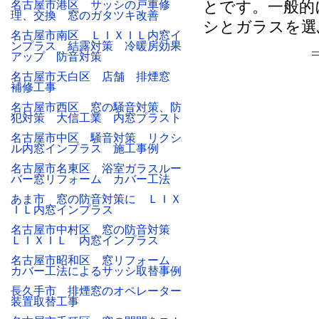
とです。一般的
名古屋市港区 サッシの戸車修
理、交換 窓のガタツキ改善
シとガラスを選
名古屋市南区 ＬＩＸＩＬ内窓イ
ンプラス 結露対策 冷暖房効果
アップ 防音対策
名古屋市天白区 店舗 排煙窓
補修工事
名古屋市西区 窓の騒音対策、防
犯対策 大信工業 内窓プラスト
名古屋市中区 騒音対策 リクシ
ル内窓インプラス 施工事例
名古屋市名東区 浴室ガラスルー
バー窓リフォーム カバー工法
あま市 窓の防音対策に ＬＩＸ
ＩＬ内窓インプラス
名古屋市中村区 窓の防音対策
ＬＩＸＩＬ 内窓インプラス
名古屋市昭和区 窓リフォーム
カバー工法によるサッシ取替事例
長久手市 排煙窓のオペレーター
装置取替工事