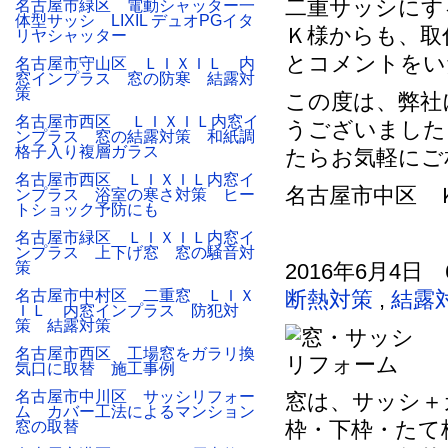
二重サッシにす
名古屋市緑区 電動シャッター一
体型サッシ LIXIL デュオPGイタ
Ｋ様からも、取
リヤシャッター
とコメントをい
名古屋市守山区 ＬＩＸＩＬ 内
窓インプラス 窓の防寒 結露対
策
この度は、弊社
名古屋市西区 ＬＩＸＩＬ内窓イ
うございました
ンプラス 窓の結露対策 和紙調
格子入り複層ガラス
たらお気軽にご
名古屋市西区 ＬＩＸＩＬ内窓イ
名古屋市中区 Ｋ様
ンプラス 浴室の寒さ対策 ヒー
トショック予防にも
名古屋市緑区 ＬＩＸＩＬ内窓イ
ンプラス 上下げ窓 窓の騒音対
策
2016年6月4日 
名古屋市中村区 二重窓 ＬＩＸ
断熱対策
,
結露
ＩＬ 内窓インプラス 防犯対
策 結露対策
名古屋市西区 工場窓をガラリ換
気口に取替 施工事例
名古屋市中川区 サッシリフォー
窓は、サッシ＋
ム カバー工法によるマンション
枠・下枠・たて
窓の取替