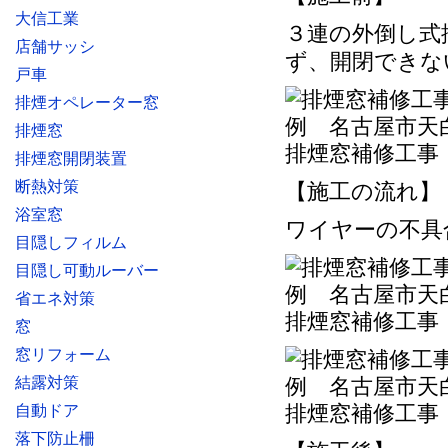
大信工業
３連の外倒し式
店舗サッシ
ず、開閉できな
戸車
排煙オペレーター窓
排煙窓
排煙窓補修工事
排煙窓開閉装置
断熱対策
【施工の流れ】
浴室窓
ワイヤーの不具
目隠しフィルム
目隠し可動ルーバー
省エネ対策
排煙窓補修工事
窓
窓リフォーム
結露対策
排煙窓補修工事
自動ドア
落下防止柵