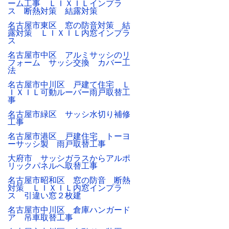
ーム工事 ＬＩＸＩＬインプラ
ス 断熱対策 結露対策
名古屋市東区 窓の防音対策 結
露対策 ＬＩＸＩＬ内窓インプラ
ス
名古屋市中区 アルミサッシのリ
フォーム サッシ交換 カバー工
法
名古屋市中川区 戸建て住宅 Ｌ
ＩＸＩＬ可動ルーバー雨戸取替工
事
名古屋市緑区 サッシ水切り補修
工事
名古屋市港区 戸建住宅 トーヨ
ーサッシ製 雨戸取替工事
大府市 サッシガラスからアルポ
リックパネルへ取替工事
名古屋市昭和区 窓の防音 断熱
対策 ＬＩＸＩＬ内窓インプラ
ス 引違い窓２枚建
名古屋市中川区 倉庫ハンガード
ア 吊車取替工事