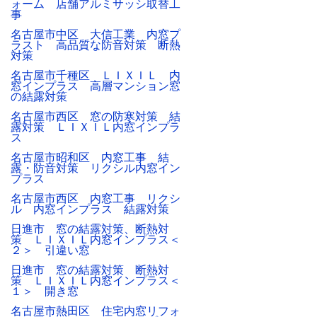
ォーム 店舗アルミサッシ取替工
事
名古屋市中区 大信工業 内窓プ
ラスト 高品質な防音対策 断熱
対策
名古屋市千種区 ＬＩＸＩＬ 内
窓インプラス 高層マンション窓
の結露対策
名古屋市西区 窓の防寒対策 結
露対策 ＬＩＸＩＬ内窓インプラ
ス
名古屋市昭和区 内窓工事 結
露・防音対策 リクシル内窓イン
プラス
名古屋市西区 内窓工事 リクシ
ル 内窓インプラス 結露対策
日進市 窓の結露対策、断熱対
策 ＬＩＸＩＬ内窓インプラス＜
２＞ 引違い窓
日進市 窓の結露対策 断熱対
策 ＬＩＸＩＬ内窓インプラス＜
１＞ 開き窓
名古屋市熱田区 住宅内窓リフォ