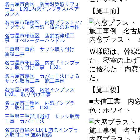
名古屋市西区 防音対策窓リフォ
ーム LIXIL内窓インプラス+ペア
【施工前】
ガラス
名古屋市瑞穂区 内窓プラスト+ソ
ノグラス 防音窓・抜群の遮音性
名古屋市瑞穂区 店舗窓修理工
内窓プラスト 
事 オペレーターハンドル
三重県三重郡 サッシ取り付け
Ｗ様邸は、幹線
新設工事
た。寝室の上げ
名古屋市守山区 内窓「インプラ
ス」取り付け工事 LIXIL
に優れた「内窓
名古屋市港区 カバー工法による
た。
サッシ取替工事 施工事例
【施工後】
名古屋市南区 内窓インプラス
LIXIL 取り付け工事
■大信工業 内
名古屋市千種区 内窓インプラ
ス 取付工事 LIXIL
色：ホワイト
三重県三重郡川越町 サッシ取替
工事 カバー工法
名古屋市緑区 LIXIL 内窓インプラ
ス取付工事 遮熱 防露
内窓プラスト 