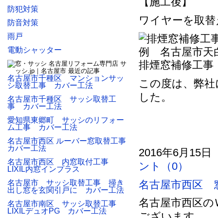
【施工後】
防犯対策
ワイヤーを取替
防音対策
雨戸
電動シャッター
排煙窓補修工事
名古屋市千種区 マンションサッ
この度は、弊社
シ取替工事 カバー工法
した。
名古屋市千種区 サッシ取替工
事 カバー工法
愛知県東郷町 サッシのリフォー
ム工事 カバー工法
名古屋市西区 ルーバー窓取替工事
カバー工法
2016年6月15日
名古屋市西区 内窓取付工事
ント（0）
LIXIL内窓インプラス
名古屋市 サッシ取替工事 掃き
名古屋市西区 
出し窓を玄関引戸に カバー工法
名古屋市西区の
名古屋市南区 サッシ取替工事
LIXILデュオPG カバー工法
ございます。