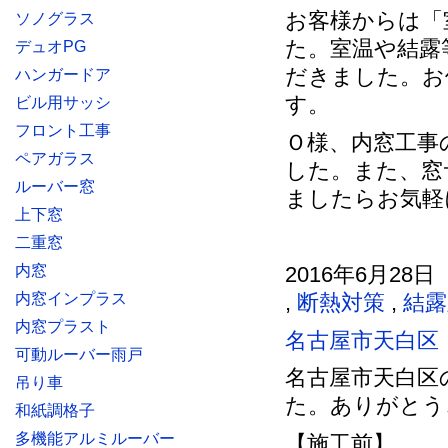
お客様からは「
ソノグラス
た。室温や結露
デュオPG
だきました。お
ハンガードア
す。
ビル用サッシ
フロント工事
Ｏ様、内窓工事
ペアガラス
した。また、窓
ルーバー窓
ましたらお気軽
上下窓
二重窓
内窓
2016年6月28日
内窓インプラス
,
断熱対策
,
結露
内窓プラスト
名古屋市天白区
可動ルーバー雨戸
名古屋市天白区
吊り車
た。ありがとう
和紙調格子
多機能アルミルーバー
【施工前】