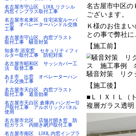
名古屋市中区の
名古屋市守山区 LIXIL リクシル
内窓インプラス取付工事
ございます。
名古屋市名東区 住宅浴室ルーバ
ー窓 オペレーターハンドル交換
Ｋ様のお住まい
工事
との事で弊社に
名古屋市守山区 内窓プラスト
取付工事 騒音対策
【施工前】
知多市 浴室窓 セキュリティフィ
ルター取付工事 防犯対策
名古屋市昭和区 サッシカバー工
法 取替工事
騒音対策 リク
あま市 出窓 オペレーターハン
ドル交換工事
【施工後】
名古屋市天白区 内窓プラスト
取付工事 遮音効果
■ＬＩＸＩＬ（
名古屋市天白区 倉庫内 ハンガー引
複層ガラス透明
戸取付工事 アルポリックパネル
使用
名古屋市北区 店舗片開き窓 防
犯ガラス 内開き網戸取付工事
名古屋市南区 LIXIL 内窓インプラ