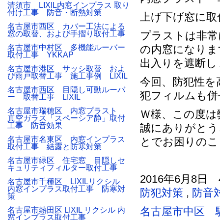
清須市 LIXIL内窓インプラス 取り
付け工事 防音・断熱対策
上げ下げ窓に取付
名古屋市西区 カバー工法による
窓の取替、および手摺り取付工事
プラストは非常
名古屋市中村区 多機能ルーバー
の内窓になりま
取付工事 YKKAP
出入りを遮断し
名古屋市港区 サッシ取替 およ
び雨戸取替工事 施工事例 LIXIL
今回、防犯性を
名古屋市西区 目隠し可動ルーバ
犯フィルムも併
ー 取替工事 LIXIL
名古屋市瑞穂区 内窓プラスト
Ｗ様、この度は
真空ガラス「スペーシア静」取付
工事 防音効果
誠にありがとう
名古屋市名東区 内窓インプラス
とでお困りのこ
取付工事 結露と防寒対策
名古屋市緑区 住宅窓 目隠しセ
キュリティフィルター取付工事
2016年6月8日 
名古屋市千種区 LIXILリクシル
内窓インプラス取付工事 防寒対
防犯対策
,
防音
策
名古屋市中区 
名古屋市熱田区 LIXIL リクシル 内
窓インプラス取付工事