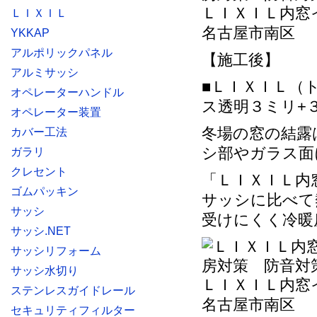
ＬＩＸＩＬ内窓
ＬＩＸＩＬ
名古屋市南区
YKKAP
アルポリックパネル
【施工後】
アルミサッシ
■ＬＩＸＩＬ（
オペレーターハンドル
ス透明３ミリ+
オペレーター装置
冬場の窓の結露
カバー工法
シ部やガラス面
ガラリ
クレセント
「ＬＩＸＩＬ内
ゴムパッキン
サッシに比べて
サッシ
受けにくく冷暖
サッシ.NET
サッシリフォーム
サッシ水切り
ＬＩＸＩＬ内窓
ステンレスガイドレール
名古屋市南区
セキュリティフィルター