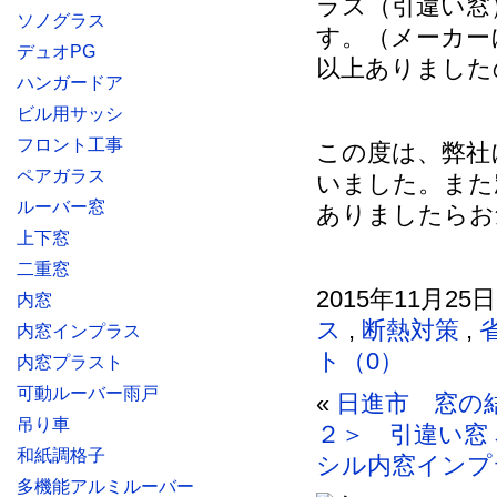
ラス（引違い窓
ソノグラス
す。（メーカー
デュオPG
以上ありました
ハンガードア
ビル用サッシ
フロント工事
この度は、弊社
ペアガラス
いました。また
ルーバー窓
ありましたらお
上下窓
二重窓
2015年11月25
内窓
ス
,
断熱対策
,
内窓インプラス
ト（0）
内窓プラスト
可動ルーバー雨戸
«
日進市 窓の
吊り車
２＞ 引違い窓
和紙調格子
シル内窓インプ
多機能アルミルーバー