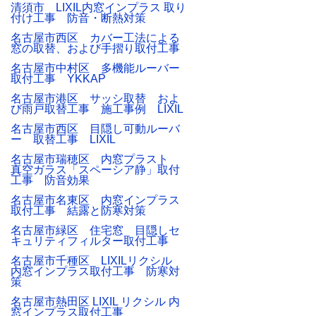
清須市 LIXIL内窓インプラス 取り
付け工事 防音・断熱対策
名古屋市西区 カバー工法による
窓の取替、および手摺り取付工事
名古屋市中村区 多機能ルーバー
取付工事 YKKAP
名古屋市港区 サッシ取替 およ
び雨戸取替工事 施工事例 LIXIL
名古屋市西区 目隠し可動ルーバ
ー 取替工事 LIXIL
名古屋市瑞穂区 内窓プラスト
真空ガラス「スペーシア静」取付
工事 防音効果
名古屋市名東区 内窓インプラス
取付工事 結露と防寒対策
名古屋市緑区 住宅窓 目隠しセ
キュリティフィルター取付工事
名古屋市千種区 LIXILリクシル
内窓インプラス取付工事 防寒対
策
名古屋市熱田区 LIXIL リクシル 内
窓インプラス取付工事