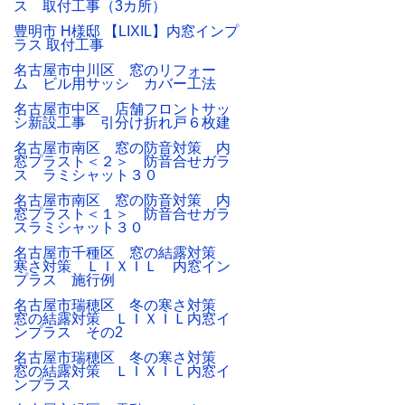
ス 取付工事（3カ所）
豊明市 H様邸 【LIXIL】内窓インプ
ラス 取付工事
名古屋市中川区 窓のリフォー
ム ビル用サッシ カバー工法
名古屋市中区 店舗フロントサッ
シ新設工事 引分け折れ戸６枚建
名古屋市南区 窓の防音対策 内
窓プラスト＜２＞ 防音合せガラ
ス ラミシャット３０
名古屋市南区 窓の防音対策 内
窓プラスト＜１＞ 防音合せガラ
スラミシャット３０
名古屋市千種区 窓の結露対策
寒さ対策 ＬＩＸＩＬ 内窓イン
プラス 施行例
名古屋市瑞穂区 冬の寒さ対策
窓の結露対策 ＬＩＸＩＬ内窓イ
ンプラス その2
名古屋市瑞穂区 冬の寒さ対策
窓の結露対策 ＬＩＸＩＬ内窓イ
ンプラス