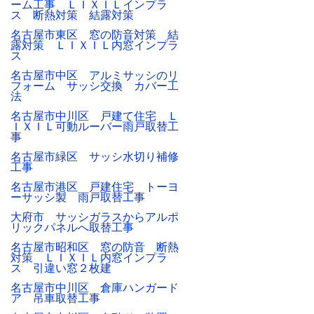
ーム工事 ＬＩＸＩＬインプラ
ス 断熱対策 結露対策
名古屋市東区 窓の防音対策 結
露対策 ＬＩＸＩＬ内窓インプラ
ス
名古屋市中区 アルミサッシのリ
フォーム サッシ交換 カバー工
法
名古屋市中川区 戸建て住宅 Ｌ
ＩＸＩＬ可動ルーバー雨戸取替工
事
名古屋市緑区 サッシ水切り補修
工事
名古屋市港区 戸建住宅 トーヨ
ーサッシ製 雨戸取替工事
大府市 サッシガラスからアルポ
リックパネルへ取替工事
名古屋市昭和区 窓の防音 断熱
対策 ＬＩＸＩＬ内窓インプラ
ス 引違い窓２枚建
名古屋市中川区 倉庫ハンガード
ア 吊車取替工事