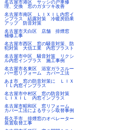
名古屋市港区 サッシの戸車修
理、交換 窓のガタツキ改善
名古屋市南区 ＬＩＸＩＬ内窓イ
ンプラス 結露対策 冷暖房効果
アップ 防音対策
名古屋市天白区 店舗 排煙窓
補修工事
名古屋市西区 窓の騒音対策、防
犯対策 大信工業 内窓プラスト
名古屋市中区 騒音対策 リクシ
ル内窓インプラス 施工事例
名古屋市名東区 浴室ガラスルー
バー窓リフォーム カバー工法
あま市 窓の防音対策に ＬＩＸ
ＩＬ内窓インプラス
名古屋市中村区 窓の防音対策
ＬＩＸＩＬ 内窓インプラス
名古屋市昭和区 窓リフォーム
カバー工法によるサッシ取替事例
長久手市 排煙窓のオペレーター
装置取替工事