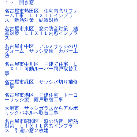
１＞ 開き窓
名古屋市熱田区 住宅内窓リフォ
ーム工事 ＬＩＸＩＬインプラ
ス 断熱対策 結露対策
名古屋市東区 窓の防音対策 結
露対策 ＬＩＸＩＬ内窓インプラ
ス
名古屋市中区 アルミサッシのリ
フォーム サッシ交換 カバー工
法
名古屋市中川区 戸建て住宅 Ｌ
ＩＸＩＬ可動ルーバー雨戸取替工
事
名古屋市緑区 サッシ水切り補修
工事
名古屋市港区 戸建住宅 トーヨ
ーサッシ製 雨戸取替工事
大府市 サッシガラスからアルポ
リックパネルへ取替工事
名古屋市昭和区 窓の防音 断熱
対策 ＬＩＸＩＬ内窓インプラ
ス 引違い窓２枚建