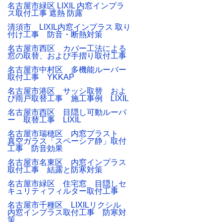
名古屋市緑区 LIXIL 内窓インプラ
ス取付工事 遮熱 防露
清須市 LIXIL内窓インプラス 取り
付け工事 防音・断熱対策
名古屋市西区 カバー工法による
窓の取替、および手摺り取付工事
名古屋市中村区 多機能ルーバー
取付工事 YKKAP
名古屋市港区 サッシ取替 およ
び雨戸取替工事 施工事例 LIXIL
名古屋市西区 目隠し可動ルーバ
ー 取替工事 LIXIL
名古屋市瑞穂区 内窓プラスト
真空ガラス「スペーシア静」取付
工事 防音効果
名古屋市名東区 内窓インプラス
取付工事 結露と防寒対策
名古屋市緑区 住宅窓 目隠しセ
キュリティフィルター取付工事
名古屋市千種区 LIXILリクシル
内窓インプラス取付工事 防寒対
策