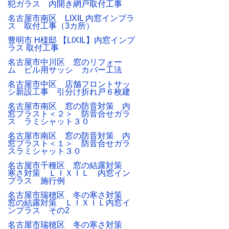
犯ガラス 内開き網戸取付工事
名古屋市南区 LIXIL 内窓インプラ
ス 取付工事（3カ所）
豊明市 H様邸 【LIXIL】内窓インプ
ラス 取付工事
名古屋市中川区 窓のリフォー
ム ビル用サッシ カバー工法
名古屋市中区 店舗フロントサッ
シ新設工事 引分け折れ戸６枚建
名古屋市南区 窓の防音対策 内
窓プラスト＜２＞ 防音合せガラ
ス ラミシャット３０
名古屋市南区 窓の防音対策 内
窓プラスト＜１＞ 防音合せガラ
スラミシャット３０
名古屋市千種区 窓の結露対策
寒さ対策 ＬＩＸＩＬ 内窓イン
プラス 施行例
名古屋市瑞穂区 冬の寒さ対策
窓の結露対策 ＬＩＸＩＬ内窓イ
ンプラス その2
名古屋市瑞穂区 冬の寒さ対策