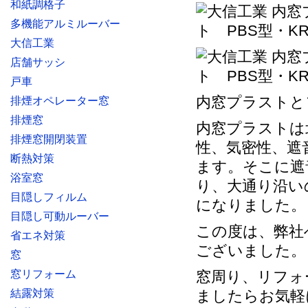
和紙調格子
多機能アルミルーバー
大信工業
店舗サッシ
戸車
内窓プラストと
排煙オペレーター窓
排煙窓
内窓プラストは
排煙窓開閉装置
性、気密性、遮
断熱対策
ます。そこに遮
浴室窓
り、大通り沿い
目隠しフィルム
になりました。
目隠し可動ルーバー
この度は、弊社
省エネ対策
ございました。
窓
窓リフォーム
窓周り、リフォ
結露対策
ましたらお気軽