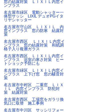
窓の結露対策 ＬＩＸＩＬ内窓イ
ンプラス
名古屋市緑区 電動シャッター一
体型サッシ LIXIL デュオPGイタ
リヤシャッター
名古屋市守山区 ＬＩＸＩＬ 内
窓インプラス 窓の防寒 結露対
策
名古屋市西区 ＬＩＸＩＬ内窓イ
ンプラス 窓の結露対策 和紙調
格子入り複層ガラス
名古屋市西区 ＬＩＸＩＬ内窓イ
ンプラス 浴室の寒さ対策 ヒー
トショック予防にも
名古屋市緑区 ＬＩＸＩＬ内窓イ
ンプラス 上下げ窓 窓の騒音対
策
名古屋市中村区 二重窓 ＬＩＸ
ＩＬ 内窓インプラス 防犯対
策 結露対策
名古屋市西区 工場窓をガラリ換
気口に取替 施工事例
名古屋市中川区 サッシリフォー