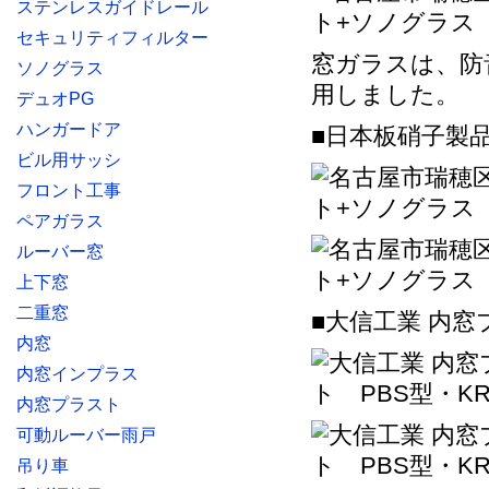
ステンレスガイドレール
セキュリティフィルター
窓ガラスは、防
ソノグラス
用しました。
デュオPG
ハンガードア
■日本板硝子製
ビル用サッシ
フロント工事
ペアガラス
ルーバー窓
上下窓
二重窓
■大信工業 内窓
内窓
内窓インプラス
内窓プラスト
可動ルーバー雨戸
吊り車