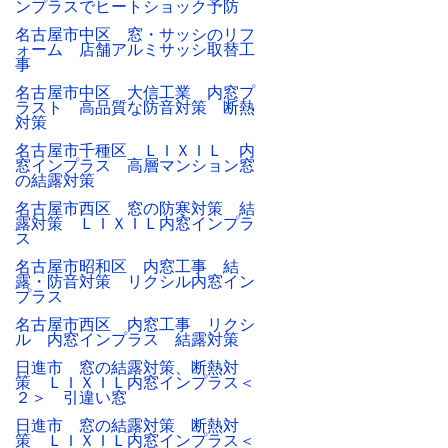
ンプラスでヒートショック予防
名古屋市中区 窓・サッシのリフ
ォーム 店舗アルミサッシ取替工
事
名古屋市中区 大信工業 内窓プ
ラスト 高品質な防音対策 断熱
対策
名古屋市千種区 ＬＩＸＩＬ 内
窓インプラス 高層マンション窓
の結露対策
名古屋市西区 窓の防寒対策 結
露対策 ＬＩＸＩＬ内窓インプラ
ス
名古屋市昭和区 内窓工事 結
露・防音対策 リクシル内窓イン
プラス
名古屋市西区 内窓工事 リクシ
ル 内窓インプラス 結露対策
日進市 窓の結露対策、断熱対
策 ＬＩＸＩＬ内窓インプラス＜
２＞ 引違い窓
日進市 窓の結露対策 断熱対
策 ＬＩＸＩＬ内窓インプラス＜