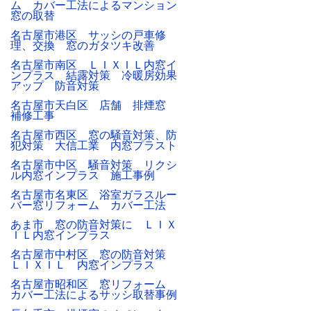
ム カバー工法によるマンション
窓の取替
名古屋市港区 サッシの戸車修
理、交換 窓のガタツキ改善
名古屋市南区 ＬＩＸＩＬ内窓イ
ンプラス 結露対策 冷暖房効果
アップ 防音対策
名古屋市天白区 店舗 排煙窓
補修工事
名古屋市西区 窓の騒音対策、防
犯対策 大信工業 内窓プラスト
名古屋市中区 騒音対策 リクシ
ル内窓インプラス 施工事例
名古屋市名東区 浴室ガラスルー
バー窓リフォーム カバー工法
あま市 窓の防音対策に ＬＩＸ
ＩＬ内窓インプラス
名古屋市中村区 窓の防音対策
ＬＩＸＩＬ 内窓インプラス
名古屋市昭和区 窓リフォーム
カバー工法によるサッシ取替事例