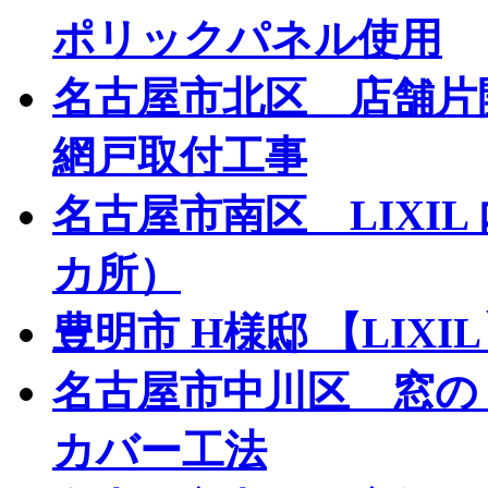
ポリックパネル使用
名古屋市北区 店舗片
網戸取付工事
名古屋市南区 LIXI
カ所）
豊明市 H様邸 【LIX
名古屋市中川区 窓
カバー工法