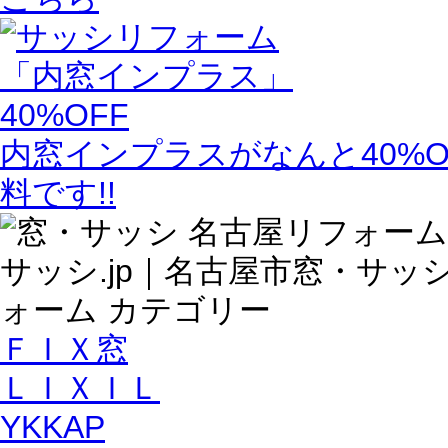
内窓インプラスがなんと40%O
料です!!
ＦＩＸ窓
ＬＩＸＩＬ
YKKAP