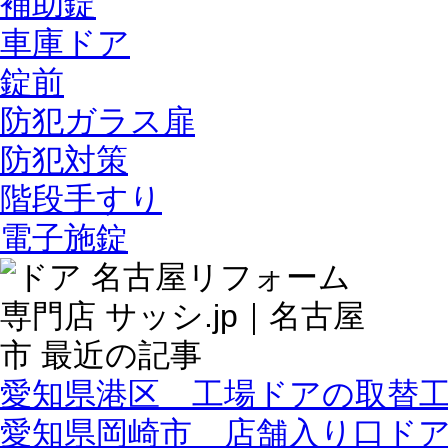
補助錠
車庫ドア
錠前
防犯ガラス扉
防犯対策
階段手すり
電子施錠
愛知県港区 工場ドアの取替
愛知県岡崎市 店舗入り口ド