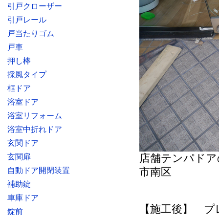
引戸クローザー
引戸レール
戸当たりゴム
戸車
押し棒
採風タイプ
框ドア
浴室ドア
浴室リフォーム
浴室中折れドア
玄関ドア
店舗テンパドア
玄関扉
市南区
自動ドア開閉装置
補助錠
車庫ドア
【施工後】 プ
錠前