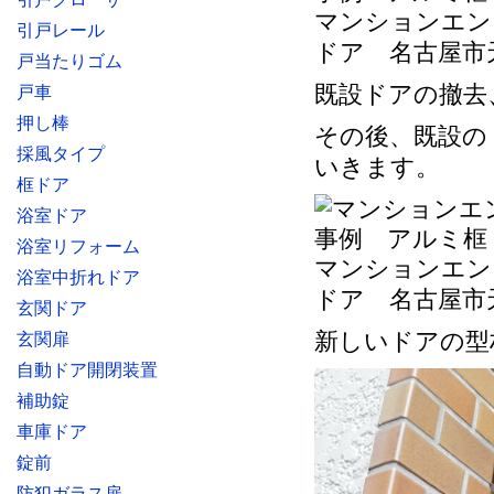
マンションエン
引戸レール
ドア 名古屋市
戸当たりゴム
既設ドアの撤去
戸車
押し棒
その後、既設の
採風タイプ
いきます。
框ドア
浴室ドア
浴室リフォーム
マンションエン
浴室中折れドア
ドア 名古屋市
玄関ドア
新しいドアの型
玄関扉
自動ドア開閉装置
補助錠
車庫ドア
錠前
防犯ガラス扉