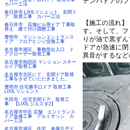
テンパドアのフ
カバー工法
春日井市 LIXILリシェント 玄関ド
ア 取替工事 カバー工法
【施工の流れ】
春日井市 店舗ビル用ドア 丁番取
替え 建て付け調整工事
す。そして、フ
豊明市 マンションエントランス
りが油で黒ずん
ドア フロアヒンジ交換工事
ドアが急速に閉
名古屋市港区 事務所出入口 ド
アクローザー取替工事
異音がするなど
名古屋市熱田区 マンション スチー
ルドア取替工事
名古屋市北区にて、玄関ドア取替
工事をさせていただきました。
豊明市 住宅勝手口ドア 取替工事
LIXIL リシェント
半田市 住宅玄関ドア 取替工
事 【LIXIL ジエスタ2】
名古屋市中区 店舗 エントランス
ドア改修工事 アルミサッシ カ
バー工法
名古屋市港区 住宅 倉庫引戸ド