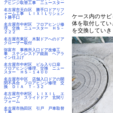
アヒンジ取替工事 ニュースター
名古屋市天白区 勝手口ドアリフ
ォーム工事 ＬＩＸＩＬリシェン
ケース内のサビ
ト勝手口
体を取付してい
名古屋市中村区 フロアヒンジ修
理、交換 ニュースター ＨＳ－
を交換していき
２２２
名古屋市東区 木製ドアへのドア
クローザー取付
弥富市 事務所入口ドア改修工
事 ステンレスドア鏡面 ヘアラ
イン仕上げ
名古屋市中村区 ビル入り口扉
フロアヒンジ修理、交換 ニュー
スター ＨＳ－１４００
名古屋市中区 店舗入口ドアの開
閉不具合 フロアヒンジ修理 交
換 ＤＩＡ Ｔ－３２
名古屋市中村区 ＬＩＸＩＬ エ
ルムーブ スライドドア 玄関リ
フォーム
名古屋市熱田区 引戸 戸車取替
工事