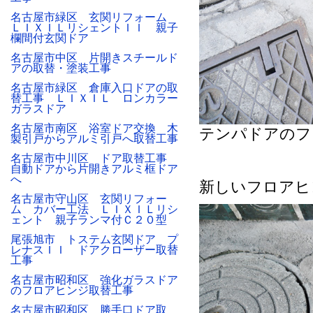
名古屋市緑区 玄関リフォーム
ＬＩＸＩＬリシェントＩＩ 親子
欄間付玄関ドア
名古屋市中区 片開きスチールド
アの取替・塗装工事
名古屋市緑区 倉庫入口ドアの取
替工事 ＬＩＸＩＬ ロンカラー
ガラスドア
名古屋市南区 浴室ドア交換 木
テンパドアのフ
製引戸からアルミ引戸へ取替工事
名古屋市中川区 ドア取替工事
自動ドアから片開きアルミ框ドア
へ
新しいフロアヒ
名古屋市守山区 玄関リフォー
ム カバー工法 ＬＩＸＩＬリシ
ェント 親子ランマ付Ｃ２０型
尾張旭市 トステム玄関ドア プ
レナスＩＩ ドアクローザー取替
工事
名古屋市昭和区 強化ガラスドア
のフロアヒンジ取替工事
名古屋市昭和区 勝手口ドア取