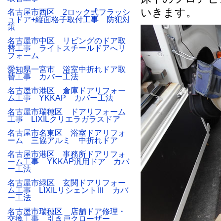
いきます。
名古屋市西区 2ロック式フラッシ
ュドア+縦面格子取付工事 防犯対
策
名古屋市中区 リビングのドア取
替工事 ライトスチールドアへリ
フォーム
愛知県一宮市 浴室中折れドア取
替工事 カバー工法
名古屋市港区 倉庫ドアリフォー
ム工事 YKKAP カバー工法
名古屋市瑞穂区 ドアリフォーム
工事 LIXILクリエラガラスドア
名古屋市名東区 浴室ドアリフォ
ーム 三協アルミ 中折れドア
名古屋市港区 事務所ドアリフォ
ーム工事 YKKAP汎用ドア カバ
ー工法
名古屋市緑区 玄関ドアリフォー
ム工事 LIXILリシェントⅢ カバ
ー工法
名古屋市瑞穂区 店舗ドア修理・
交換工事 引き戸クローザー