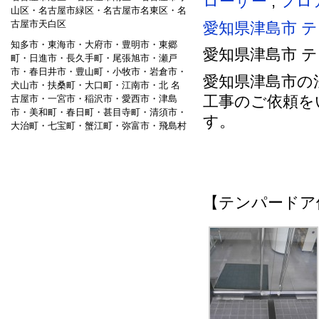
ローザー
,
フロ
山区・名古屋市緑区・名古屋市名東区・名
古屋市天白区
愛知県津島市 テ
知多市・東海市・大府市・豊明市・東郷
愛知県津島市 
町・日進市・長久手町・尾張旭市・瀬戸
市・春日井市・豊山町・小牧市・岩倉市・
愛知県津島市の
犬山市・扶桑町・大口町・江南市・北 名
工事のご依頼を
古屋市・一宮市・稲沢市・愛西市・津島
市・美和町・春日町・甚目寺町・清須市・
す。
大治町・七宝町・蟹江町・弥富市・飛島村
【テンパードア