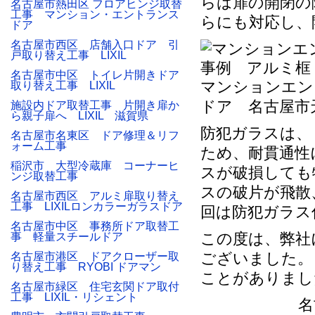
らは扉の開閉の
名古屋市熱田区 フロアヒンジ取替
工事 マンション・エントランス
らにも対応し、
ドア
名古屋市西区 店舗入口ドア 引
戸取り替え工事 LIXIL
名古屋市中区 トイレ片開きドア
マンションエン
取り替え工事 LIXIL
ドア 名古屋市
施設内ドア取替工事 片開き扉か
ら親子扉へ LIXIL 滋賀県
防犯ガラスは、
名古屋市名東区 ドア修理＆リフ
ォーム工事
ため、耐貫通性
稲沢市 大型冷蔵庫 コーナーヒ
スが破損しても
ンジ取替工事
スの破片が飛散
名古屋市西区 アルミ扉取り替え
工事 LIXILロンカラーガラスドア
回は防犯ガラス
名古屋市中区 事務所ドア取替工
この度は、弊社
事 軽量スチールドア
ございました。
名古屋市港区 ドアクローザー取
り替え工事 RYOBI ドアマン
ことがありまし
名古屋市緑区 住宅玄関ドア取付
工事 LIXIL・リシェント
名