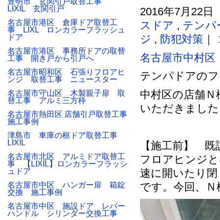
豊明市 玄関引戸取替工事
LIXIL 玄関引戸
2016年7月22日
名古屋市港区 倉庫ドア取替工
スドア
,
テンパ
事 LIXL ロンカラーフラッシュ
ドア
ジ
,
防犯対策
｜
名古屋市港区 事務所ドアの取替
名古屋市中村区
工事 開き戸から引戸へ
名古屋市昭和区 石張りフロアヒ
テンパドアのフ
ンジ 取替工事 ニュースター
中村区の店舗Ｎ
名古屋市守山区 木製親子扉 取
替工事 アルミ三方枠
いただきました
名古屋市熱田区 店舗引戸取替工事
施工事例
津島市 車庫の框ドア取替工事
LIXIL
【施工前】 既
名古屋市北区 アルミドア取替工
フロアヒンジと
事 【LIXIL】ロンカラーフラッシ
ュドア
速に開いたり閉
名古屋市中区 ハンガー扉 箱錠
です。今回、Ｎ
交換 施工事例
名古屋市中区 施設ドア レバー
ハンドル シリンダー交換工事