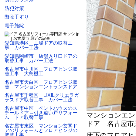
防犯対策
階段手すり
電子施錠
愛知県港区 工場ドアの取替工
事 カバー工法
愛知県岡崎市 店舗入り口ドアの
取替工事 カバー工法
名古屋市中川区 フロアヒンジ取
替工事 大鳥機工
名古屋市天白区 フロアヒンジ取
替 マンションエントランスドア
名古屋市千種区 LIXILクリエラガ
ラスドア取替工事 カバー工法
名古屋市中区 ペントハウスのス
チールドア→引き違い戸リフォー
マンションエン
ム ドア取替工事
ドア 名古屋市
名古屋市東区 マンション玄関ド
アのリフォームとフロアヒンジの
床下のフロアヒ
取替工事