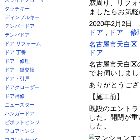
窓周り、リフォ
タッチキー
ましたらお気軽
ディンプルキー
2020年2月2日 
テンパードア
ドア
,
ドア 修
テンパドア
名古屋市天白区
ドア リフォーム
ドア
ドア 丁番
ドア 修理
名古屋市天白区
ドア 鍵交換
でお伺いしまし
ドア・引戸
ありがとうござ
ドアクローザー
【施工前】
ドア補修
ニュースター
既設のエントラ
ハンガードア
した。開閉が重
ピボットヒンジ
した。
フロアヒンジ
フロントサッシ