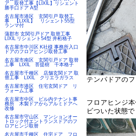
ア 取替工事【LIXIL】リシェント
勝手口ドア A型
名古屋市港区 玄関引戸 取替工
事 【LIXIL】 リシェント55型
ランマ付
蒲郡市 玄関引戸ドア 取替工事
LIXIL リシェント54型 井桁格子
名古屋市中川区 K社様 事務所入口
ドアのフロアヒンジ取替工事
名古屋市南区 玄関引戸ドア 取替
工事 LIXIL 菩提樹 千本格子
名古屋市千種区 店舗玄関ドア 取
替工事 LIXIL クリエラガラス
テンパドアのフ
名古屋市港区 住宅玄関ドア リ
フォーム工事
名古屋市中区 ビル内テナント事
フロアヒンジ本
務所 木製ドアからアルミドアへ
改修
ビついた状態で
名古屋市守山区 マンションオー
トロック付エントランスドアのフ
ロアヒンジ取替
名古屋市千種区 住宅ドア フロ