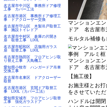
名古屋市中川区 事務所ドア修理
工事 カバー工法
名古屋市港区 事務所ドア修理工
事 ドアクローザー交換
マンションエン
名古屋市守山区 木製吊戸取替工
ドア 名古屋市
事 施設トイレドア
名古屋市中村区 倉庫の片開き
モルタル補修も
扉 取替工事 LIXIL
名古屋市昭和区 店舗用ガラス
扉 取替工事 LIXIL
名古屋市熱田区 フロアヒンジ取
マンションエン
り替え工事 大鳥機工
ドア 名古屋市
愛知県小牧市 ハンガードア吊車
交換工事
【施工後】
名古屋市名東区 ドアクローザー
取替
お施主様とお打
名古屋市港区 玄関ドア取替工
をさせていただ
事 LIXIL（カバー工法）
愛知県安城市 フロアヒンジ取替
ハンドルは開閉
工事 強化ガラスドア