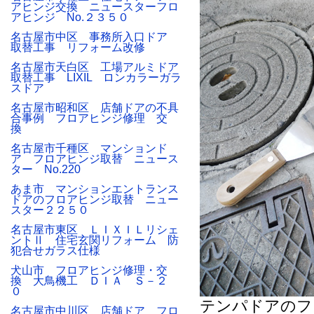
アヒンジ交換 ニュースターフロ
アヒンジ No.２３５０
名古屋市中区 事務所入口ドア
取替工事 リフォーム改修
名古屋市天白区 工場アルミドア
取替工事 LIXIL ロンカラーガラ
スドア
名古屋市昭和区 店舗ドアの不具
合事例 フロアヒンジ修理 交
換
名古屋市千種区 マンションド
ア フロアヒンジ取替 ニュース
ター No.220
あま市 マンションエントランス
ドアのフロアヒンジ取替 ニュー
スター２２５０
名古屋市東区 ＬＩＸＩＬリシェ
ントⅡ 住宅玄関リフォーム 防
犯合せガラス仕様
犬山市 フロアヒンジ修理・交
換 大鳥機工 ＤＩＡ Ｓ－２
０
テンパドアのフ
名古屋市中川区 店舗ドア フロ