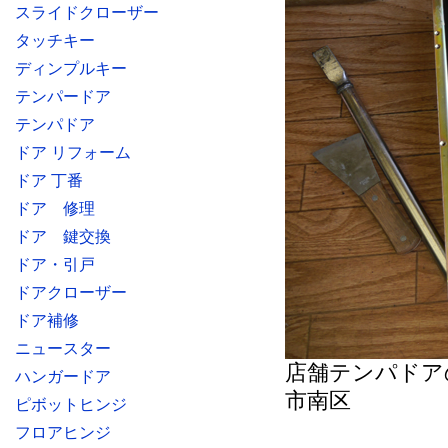
スライドクローザー
タッチキー
ディンプルキー
テンパードア
テンパドア
ドア リフォーム
ドア 丁番
ドア 修理
ドア 鍵交換
ドア・引戸
ドアクローザー
ドア補修
ニュースター
店舗テンパドア
ハンガードア
市南区
ピボットヒンジ
フロアヒンジ