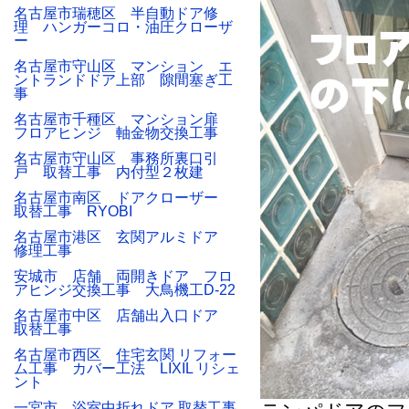
名古屋市瑞穂区 半自動ドア修
理 ハンガーコロ・油圧クローザ
ー
名古屋市守山区 マンション エ
ントランドドア上部 隙間塞ぎ工
事
名古屋市千種区 マンション扉
フロアヒンジ 軸金物交換工事
名古屋市守山区 事務所裏口引
戸 取替工事 内付型２枚建
名古屋市南区 ドアクローザー
取替工事 RYOBI
名古屋市港区 玄関アルミドア
修理工事
安城市 店舗 両開きドア フロ
アヒンジ交換工事 大鳥機工D-22
名古屋市中区 店舗出入口ドア
取替工事
名古屋市西区 住宅玄関 リフォー
ム工事 カバー工法 LIXIL リシェ
ント
一宮市 浴室中折れドア 取替工事