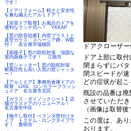
です！
【ドアリフォーム】軽さと安全性
を兼ね備えたアルミドア！
【浴室ドア取替】お風呂のドアを
便利なラッチ式へ！ YKKAP
【窓の防音効果】内窓プラストと
真空ガラス「スペーシア静」W取
付！ 名古屋市瑞穂区
ドアクローザー
【面格子】窓の防犯対策 強固な
ドア上部に取付
室内面格子です！ 江南市
閉まらずにバタ
【窓シャッター】窓の防犯対策
耐風圧性も高い人気の窓シャッタ
閉スピードが速
ー！
どの症状が起こ
【アルミドア】事務所倉庫ドアの
取替 LIXIL ロンカラーフラッシ
ュドア 名古屋市北区
既設の品番は廃
【ガラス・ダイノックシート】店
させていただき
舗ガラスドアのリニューアル！
名古屋市中区
（画像は取替後
【物干し取付】ベランダ壁付けタ
この度は、あり
イプ トステム・ロングタイプで
す！ 豊明市
おります。