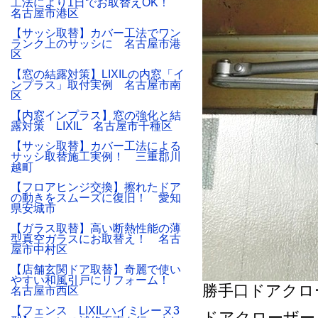
工法により1日でお取替えOK！
名古屋市港区
【サッシ取替】カバー工法でワン
ランク上のサッシに 名古屋市港
区
【窓の結露対策】LIXILの内窓「イ
ンプラス」取付実例 名古屋市南
区
【内窓インプラス】窓の強化と結
露対策 LIXIL 名古屋市千種区
【サッシ取替】カバー工法による
サッシ取替施工実例！ 三重郡川
越町
【フロアヒンジ交換】擦れたドア
の動きをスムーズに復旧！ 愛知
県安城市
【ガラス取替】高い断熱性能の薄
型真空ガラスにお取替え！ 名古
屋市中村区
【店舗玄関ドア取替】奇麗で使い
やすい和風引戸にリフォーム！
勝手口ドアクロ
名古屋市西区
【フェンス LIXILハイミレーヌ3
ドアクローザー