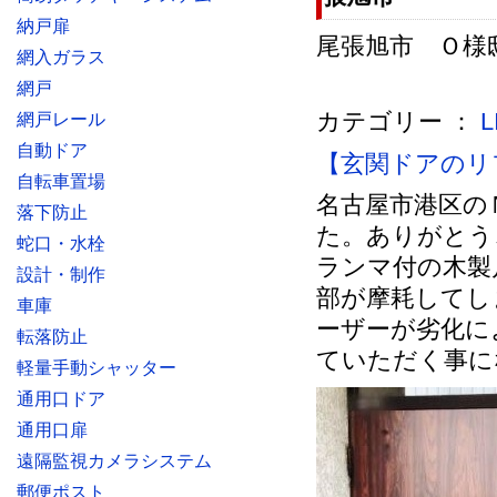
納戸扉
尾張旭市 Ｏ様邸 
網入ガラス
網戸
カテゴリー ：
網戸レール
自動ドア
【玄関ドアのリ
自転車置場
名古屋市港区の
落下防止
た。ありがとう
蛇口・水栓
ランマ付の木製
設計・制作
部が摩耗してし
車庫
ーザーが劣化に
転落防止
ていただく事に
軽量手動シャッター
通用口ドア
通用口扉
遠隔監視カメラシステム
郵便ポスト