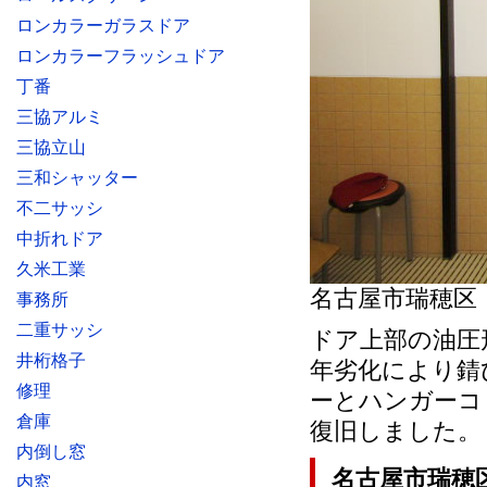
ロンカラーガラスドア
ロンカラーフラッシュドア
丁番
三協アルミ
三協立山
三和シャッター
不二サッシ
中折れドア
久米工業
名古屋市瑞穂区
事務所
二重サッシ
ドア上部の油圧
井桁格子
年劣化により錆
修理
ーとハンガーコ
倉庫
復旧しました。
内倒し窓
名古屋市瑞穂
内窓