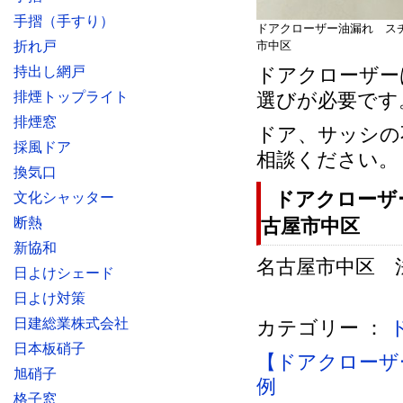
手摺（手すり）
ドアクローザー油漏れ ス
折れ戸
市中区
持出し網戸
ドアクローザー
排煙トップライト
選びが必要です
排煙窓
ドア、サッシの
採風ドア
相談ください。
換気口
ドアクローザ
文化シャッター
断熱
古屋市中区
新協和
名古屋市中区 法人
日よけシェード
日よけ対策
日建総業株式会社
カテゴリー ：
日本板硝子
【ドアクローザ
旭硝子
例
格子窓