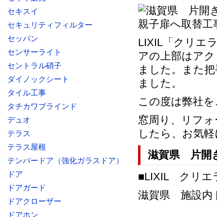
セキスイ
セキュリティフィルター
セッパン
LIXIL「ク
センサーライト
アの上部はアク
セントラル硝子
ました。また把
ダイノックシート
ました。
タイル工事
この度は弊社を
タチカワブラインド
窓周り、リフォ
デュオ
したら、お気軽
テラス
テラス屋根
滋賀県 片開
テンパードア（強化ガラスドア）
ドア
■LIXIL ク
ドアガード
滋賀県 施設内ドア
ドアクローザー
ドアホン