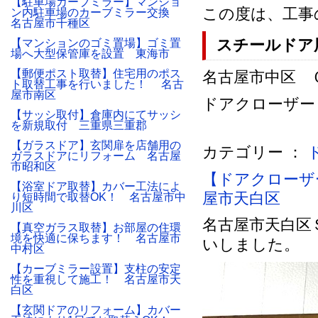
【駐車場カーブミラー】マンショ
この度は、工事
ン内駐車場のカーブミラー交換
名古屋市千種区
スチールドア
【マンションのゴミ置場】ゴミ置
場へ大型保管庫を設置 東海市
【郵便ポスト取替】住宅用のポス
名古屋市中区 Ｏビ
ト取替工事を行いました！ 名古
屋市南区
ドアクローザー
【サッシ取付】倉庫内にてサッシ
を新規取付 三重県三重郡
【ガラスドア】玄関扉を店舗用の
カテゴリー ：
ガラスドアにリフォーム 名古屋
市昭和区
【ドアクローザ
【浴室ドア取替】カバー工法によ
屋市天白区
り短時間で取替OK！ 名古屋市中
川区
名古屋市天白区
【真空ガラス取替】お部屋の住環
境を快適に保ちます！ 名古屋市
いしました。
中村区
【カーブミラー設置】支柱の安定
性を重視して施工！ 名古屋市天
白区
【玄関ドアのリフォーム】カバー