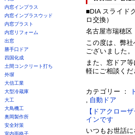
内窓インプラス
■DIA スライ
内窓インプラスウッド
ロ交換）
内窓プラスト
名古屋市瑞穂区 某
内窓リフォーム
出窓
この度は、弊社
勝手口ドア
ございました。
四国化成
また、窓ドア等
土間コンクリート打ち
軽にご相談くだ
外塀
大信工業
カテゴリー ：
大型冷蔵庫
,
自動ドア
大工
大鳥機工
【ドアクローザ
奥岡製作所
インです
安全対策
いつもお世話に
室内面格子