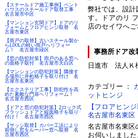
【スチールドア施工事例】ペント
弊社では、設計
ハウスのスチールドア取替工事
名古屋市中区
す。ドアのリ 
【マンション玄関ドア】ドアのリ
店のセイワへご
フォームとフロアヒンジ取替 名
古屋市東区
【雨戸の取替】古いスチール製か
らLIXILの軽い雨戸へリフォー
ム！ 名古屋市緑区
事務所ドア改
【窓の防犯対策】雨戸のある窓へ
の面格子取付 名古屋市天白区
日進市 法人Ｋ様 
【マンションの防犯対策】隣接す
る場所に井桁格子を取り付け 名
古屋市名東区
カテゴリー ：
【エクステリア工事】防犯性を高
ットヒンジ
めた素敵な門扉へリフォーム！
名古屋市西区
【フロアヒンジ
【ドアと窓の防犯対策】2ロック式
フラッシュドアと縦面格子を取り
名古屋市名東区
付け！ 名古屋市西区
【サッシ取替】カバー工法により
名古屋市名東区
前倒し窓をルーバー窓へ取替 名
お伺いしました
古屋市西区