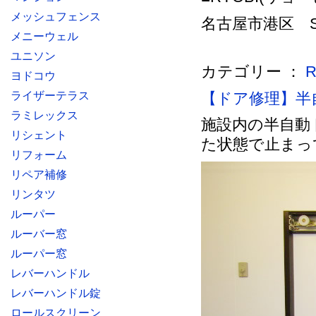
メッシュフェンス
名古屋市港区 S様
メニーウェル
ユニソン
カテゴリー ：
ヨドコウ
ライザーテラス
【ドア修理】半
ラミレックス
施設内の半自動
リシェント
た状態で止まっ
リフォーム
リペア補修
リンタツ
ルーパー
ルーバー窓
ルーパー窓
レバーハンドル
レバーハンドル錠
ロールスクリーン