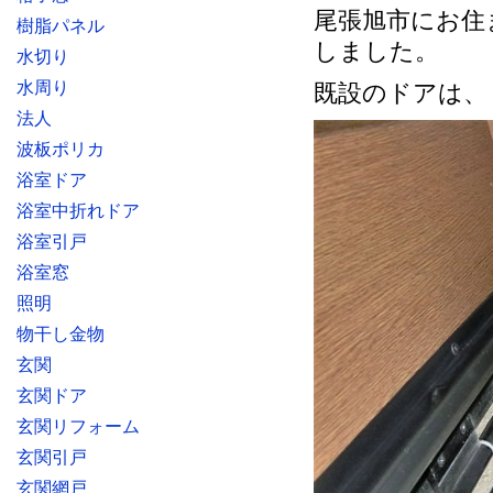
尾張旭市にお住
樹脂パネル
しました。
水切り
水周り
既設のドアは、
法人
波板ポリカ
浴室ドア
浴室中折れドア
浴室引戸
浴室窓
照明
物干し金物
玄関
玄関ドア
玄関リフォーム
玄関引戸
玄関網戸