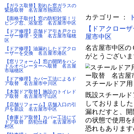
【ガラス取替】割れた窓ガラスの
緊急取替 名古屋市熱田区
カテゴリー ：
【面格子取付】窓の防犯対策！リ
ビング窓、浴室窓 名古屋市中区
【ドアクローザ
【ドア修理】店舗ドア引き戸クロ
屋市中区
ーザー修理・交換 名古屋市瑞穂
区
名古屋市中区の
【ドア修理】油漏れしたドアクロ
ーザーを交換 名古屋市港区
がとうございま
【窓リフォーム】窓の開閉をハン
ドルオペレーターへ取替 名古屋
市瑞穂区
【ドア修理】カバー工法によるド
スチールドア用
ア取替 名古屋市中川区
【木製ドア取替】施設のトイレド
既設スチールド
ア取替 名古屋市守山区
しておりました
【店舗リフォーム】店舗入口の引
戸を新設 名古屋市中区
漏れだすと、開
【倉庫ドア取替】カバー工法にて
の状態で使用を
ドア取替 防犯仕様 名古屋市中
村区
恐れもあります