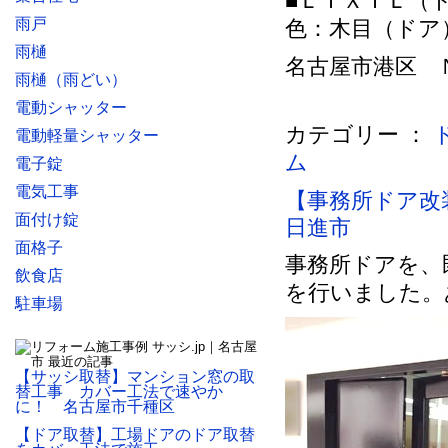
■ＬＩＸＩＬ（
雨戸
色：木目（ドア
雨樋
名古屋市港区 Ｎ様
雨樋（雨どい）
電動シャッター
カテゴリー ：
電動軽量シャッター
ム
電子錠
電気工事
【事務所ドア改
面付け錠
日進市
面格子
事務所ドアを、
飲食店
を行いました。
駐車場
【サッシ取替】マンション窓の取
替工事 カバー工法で速やか
に！ 名古屋市千種区
【ドア取替】工場ドアのドア取替