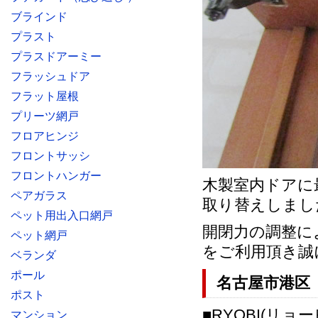
ブラインド
プラスト
プラスドアーミー
フラッシュドア
フラット屋根
プリーツ網戸
フロアヒンジ
フロントサッシ
フロントハンガー
木製室内ドアに最
ペアガラス
取り替えしまし
ペット用出入口網戸
開閉力の調整に
ペット網戸
をご利用頂き誠
ベランダ
ポール
名古屋市港区
ポスト
■RYOBI(リョー
マンション