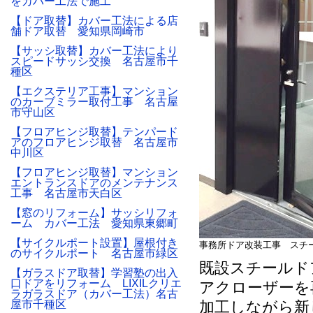
をカバー工法で施工
【ドア取替】カバー工法による店
舗ドア取替 愛知県岡崎市
【サッシ取替】カバー工法により
スピードサッシ交換 名古屋市千
種区
【エクステリア工事】マンション
のカーブミラー取付工事 名古屋
市守山区
【フロアヒンジ取替】テンパード
アのフロアヒンジ取替 名古屋市
中川区
【フロアヒンジ取替】マンション
エントランスドアのメンテナンス
工事 名古屋市天白区
【窓のリフォーム】サッシリフォ
ーム カバー工法 愛知県東郷町
【サイクルポート設置】屋根付き
事務所ドア改装工事 スチ
のサイクルポート 名古屋市緑区
既設スチールド
【ガラスドア取替】学習塾の出入
口ドアをリフォーム LIXILクリエ
アクローザーを
ラガラスドア（カバー工法）名古
屋市千種区
加工しながら新