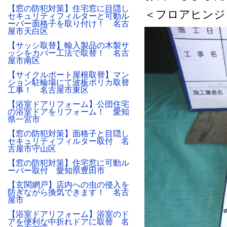
【窓の防犯対策】住宅窓に目隠し
＜フロアヒンジ
セキュリティフィルターと可動ル
ーバー面格子を取り付け！ 名古
屋市天白区
【サッシ取替】輸入製品の木製サ
ッシをカバー工法で取替！ 名古
屋市南区
【サイクルポート屋根取替】マン
ション駐輪場にて波板ポリカ取替
工事！ 名古屋市東区
【浴室ドアリフォーム】公団住宅
の浴室ドアをリフォーム！ 愛知
県一宮市
【窓の防犯対策】面格子と目隠し
セキュリティフィルター取付 名
古屋市守山区
【窓の防犯対策】住宅窓に可動ル
ーバー取付 愛知県豊田市
【玄関網戸】店内への虫の侵入を
防ぎながら換気できます！ 名古
屋市
【浴室ドアリフォーム】浴室のド
アを便利な中折れドアに取替 名