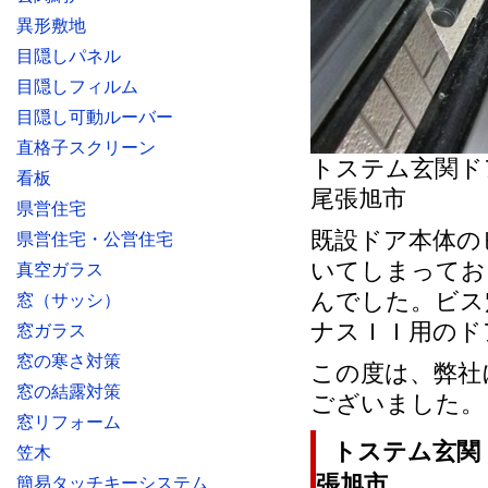
異形敷地
目隠しパネル
目隠しフィルム
目隠し可動ルーバー
直格子スクリーン
トステム玄関
看板
尾張旭市
県営住宅
既設ドア本体の
県営住宅・公営住宅
いてしまってお
真空ガラス
んでした。ビス
窓（サッシ）
ナスＩＩ用のド
窓ガラス
窓の寒さ対策
この度は、弊社
窓の結露対策
ございました。
窓リフォーム
トステム玄関
笠木
張旭市
簡易タッチキーシステム