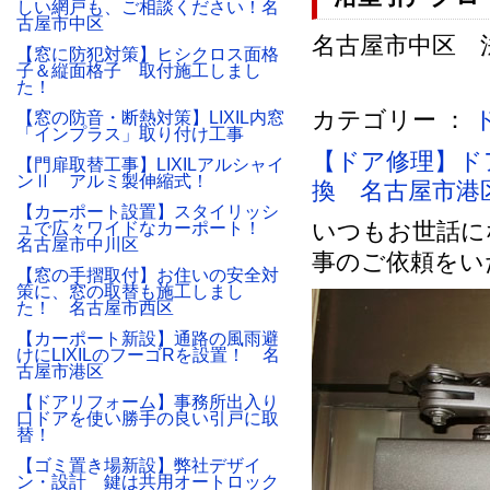
しい網戸も、ご相談ください！名
古屋市中区
名古屋市中区 法人
【窓に防犯対策】ヒシクロス面格
子＆縦面格子 取付施工しまし
た！
カテゴリー ：
【窓の防音・断熱対策】LIXIL内窓
「インプラス」取り付け工事
【ドア修理】ド
【門扉取替工事】LIXILアルシャイ
ンⅡ アルミ製伸縮式！
換 名古屋市港
【カーポート設置】スタイリッシ
いつもお世話に
ュで広々ワイドなカーポート！
名古屋市中川区
事のご依頼をい
【窓の手摺取付】お住いの安全対
策に、窓の取替も施工しまし
た！ 名古屋市西区
【カーポート新設】通路の風雨避
けにLIXILのフーゴRを設置！ 名
古屋市港区
【ドアリフォーム】事務所出入り
口ドアを使い勝手の良い引戸に取
替！
【ゴミ置き場新設】弊社デザイ
ン・設計 鍵は共用オートロック