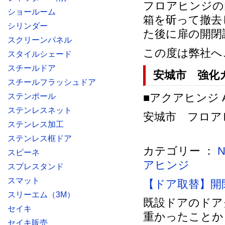
フロアヒンジの
ショールーム
箱を斫って撤去
シリンダー
た後に扉の開閉
スクリーンパネル
この度は弊社へ
スタイルシェード
スチールドア
安城市 強化
スチールフラッシュドア
■アクアヒンジ AQ
ステンポール
ステンレスネット
安城市 フロアヒン
ステンレス加工
ステンレス框ドア
カテゴリー ：
スピーネ
アヒンジ
スプレスタンド
スマット
【ドア取替】開
スリーエム（3M）
既設ドアのドア
セイキ
重かったことか
セイキ販売