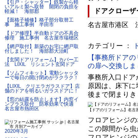
【引戸・シャッター】鉄製から軽
いアルミ製へ取替 開閉の負担を
ドアクローザ
軽減！ 海部郡
【面格子補修】格子部分取替工
名古屋市港区 法人
事 施工事例 半田市
【ドア修理】半自動ドアの不具合
修理 施工事例 名古屋市瑞穂区
カテゴリー ：
【網戸取付】新築のお宅に網戸取
付しました！ 海部郡大治町
【事務所ドアの
【玄関ドアリフォーム】カバー工
法 LIXIL リシェント玄関ドア
の扉へ交換しま
【ソムフィキット】電動シャッタ
事務所入口ドア
ーで毎日の開け閉めがラクラク！
原因は、床下に
【LIXIL クリエラガラスドア】店
舗のドアを明るいガラスドアに！
後まで閉まりき
【窓の結露を防止します】内窓イ
ンプラス取付 防寒効果で快適
名古屋市熱田区
【ドアのリフォーム】名古
フロアヒンジの
この隙間から虫
2020年3月
フロアヒンジの