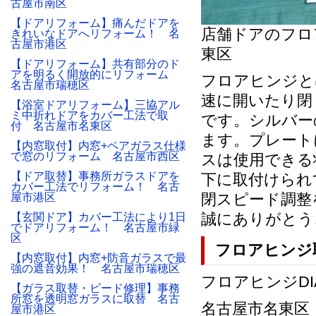
古屋市南区
【ドアリフォーム】痛んだドアを
店舗ドアのフロ
きれいなドアへリフォーム！ 名
古屋市港区
東区
【ドアリフォーム】共有部分のド
アを明るく開放的にリフォーム
フロアヒンジと
名古屋市瑞穂区
速に開いたり閉
【浴室ドアリフォーム】三協アル
ミ中折れドアをカバー工法で取
です。シルバー
付 名古屋市名東区
ます。プレート
【内窓取付】内窓+ペアガラス仕様
で窓のリフォーム 名古屋市西区
スは使用できる
【ドア取替】事務所ガラスドアを
下に取付けられ
カバー工法でリフォーム！ 名古
閉スピード調整
屋市港区
誠にありがとう
【玄関ドア】カバー工法により1日
でドアリフォーム！ 名古屋市緑
区
フロアヒンジ
【内窓取付】内窓+防音ガラスで最
強の遮音効果！ 名古屋市瑞穂区
フロアヒンジDIA
【ガラス取替・ビード修理】事務
所窓を透明窓ガラスに取替 名古
名古屋市名東区 店
屋市港区