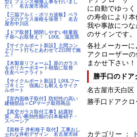
型】フェンス補修工事を行いまし
た！ 名古屋市港区
に自動でゆっく
【三協アルミ・ポリカ波板】ベラ
の寿命により本
ンダのテラス屋根を張替！ 名古
屋市中川区
我や事故につな
【ドア取替】開閉しやすい軽量親
のサインです。
子扉へお取替え！ LIXIL 滋賀県
各社メーカーに
【サイクルポート新設】土間コン
クリート打ちとあわせて2日間で施
アクローザーの
工！
まかせ下さい！
【木製扉リフォーム】扉のガラス
をポリカーボネート樹脂に取替
住友ベークライト
勝手口のドア
【サイクルポート新設】LIXILフー
ゴＲミニ 強風にも耐えるサイク
名古屋市天白区 Ｓ
ルポート
【室内面格子取付】防犯性の高い
勝手口ドアクロ
建物部品＝CPマーク取得商品
【真空ガラス取付工事】結露対
策、高い断熱性能の日本板硝子・
スペーシア
【面格子 井桁格子 取付】工事おし
カテゴリー ：
ゃれな井桁デザイン 名古屋市緑