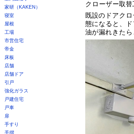
クローザー取替
家研（KAKEN）
既設のドアクロ
寝室
態になると、ド
屋根
油が漏れきたら
工場
市営住宅
帝金
床板
店舗
店舗ドア
引戸
強化ガラス
戸建住宅
戸車
扉
手すり
手摺