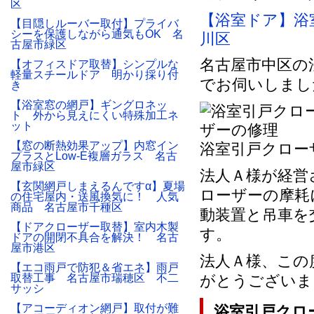
区
【浴室ドア】浴
【目隠しルーバー取付】プライバ
シーを保護しながら通気もOK 名
川区
古屋市緑区
名古屋市中区の
【オフィスドア取替】シンプルな
軽量スチールドア 明かり採り付
でお伺いしまし
き
【浴室窓の網戸】ギングロネッ
ト 外から見えにくい特殊加工ネ
ット
【窓の断熱効果アップ】内窓イン
浴室引戸クロー
プラスとLow-E複層ガラス 名古
屋市緑区
法人Ａ様が経営
【玄関網戸しまえるんですα】夏場
ローザーの摩耗
の住宅屋内・送風換気に！ 人気
商品 名古屋市千種区
動装置と吊車を
【ドアクローザー取替】室内木製
す。
ドアの開閉不具合を解決！ 名古
屋市港区
法人Ａ様、この
【エコ雨戸で防犯＆省エネ】雨戸
取替工事 名古屋市瑞穂区 不二
がとうございま
サッシ
【アコーディオン網戸】取付が難
浴室引戸クロ