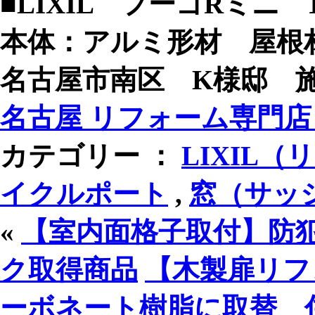
■LIXIL フーゴRミニ
本体：アルミ形材 屋根
名古屋市南区 K様邸 施工日
名古屋 リフォーム専門店 
カテゴリー ：
LIXIL（
イクルポート
,
窓（サッ
«
【室内面格子取付】防
ク取得商品
【木製扉リフ
ーボネート樹脂に取替 