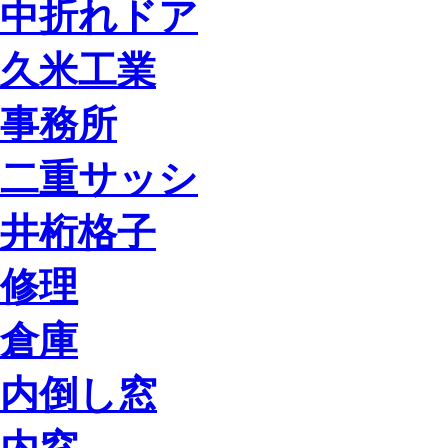
中折れドア
久米工業
事務所
二重サッシ
井桁格子
修理
倉庫
内倒し窓