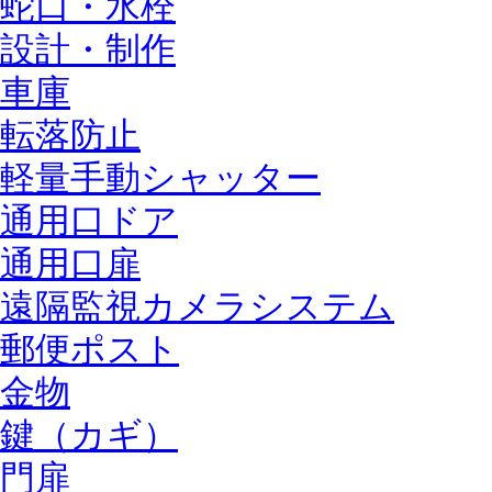
蛇口・水栓
設計・制作
車庫
転落防止
軽量手動シャッター
通用口ドア
通用口扉
遠隔監視カメラシステム
郵便ポスト
金物
鍵（カギ）
門扉