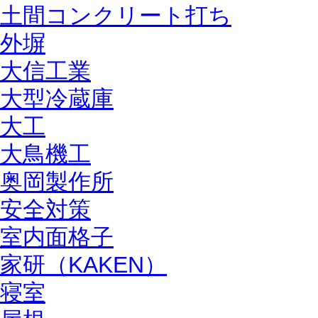
土間コンクリート打ち
外塀
大信工業
大型冷蔵庫
大工
大鳥機工
奥岡製作所
安全対策
室内面格子
家研（KAKEN）
寝室