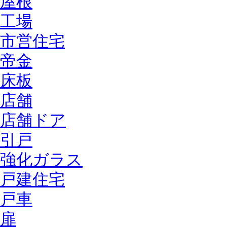
屋根
工場
市営住宅
帝金
床板
店舗
店舗ドア
引戸
強化ガラス
戸建住宅
戸車
扉