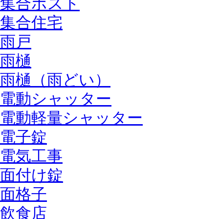
集合ポスト
集合住宅
雨戸
雨樋
雨樋（雨どい）
電動シャッター
電動軽量シャッター
電子錠
電気工事
面付け錠
面格子
飲食店