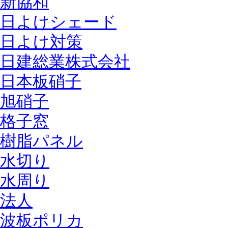
新協和
日よけシェード
日よけ対策
日建総業株式会社
日本板硝子
旭硝子
格子窓
樹脂パネル
水切り
水周り
法人
波板ポリカ