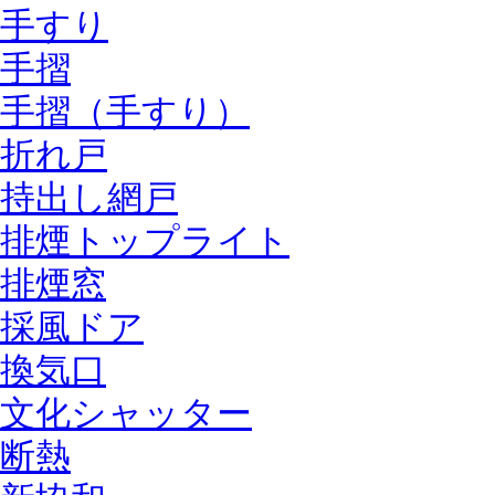
手すり
手摺
手摺（手すり）
折れ戸
持出し網戸
排煙トップライト
排煙窓
採風ドア
換気口
文化シャッター
断熱