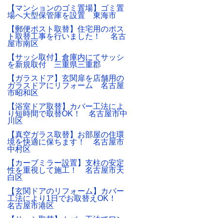
【マンションのゴミ置場】ゴミ置
場へ大型保管庫を設置 東海市
【郵便ポスト取替】住宅用のポス
ト取替工事を行いました！ 名古
屋市南区
【サッシ取付】倉庫内にてサッシ
を新規取付 三重県三重郡
【ガラスドア】玄関扉を店舗用の
ガラスドアにリフォーム 名古屋
市昭和区
【浴室ドア取替】カバー工法によ
り短時間で取替OK！ 名古屋市中
川区
【真空ガラス取替】お部屋の住環
境を快適に保ちます！ 名古屋市
中村区
【カーブミラー設置】支柱の安定
性を重視して施工！ 名古屋市天
白区
【玄関ドアのリフォーム】カバー
工法により1日でお取替えOK！
名古屋市港区