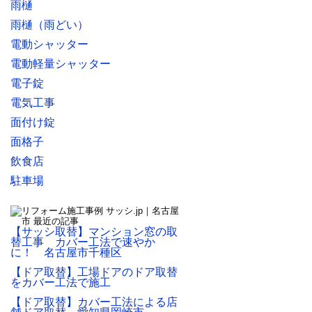
雨樋
雨樋（雨どい）
電動シャッター
電動軽量シャッター
電子錠
電気工事
面付け錠
面格子
飲食店
駐車場
【サッシ取替】マンション窓の取
替工事 カバー工法で速やか
に！ 名古屋市千種区
【ドア取替】工場ドアのドア取替
をカバー工法で施工
【ドア取替】カバー工法による店