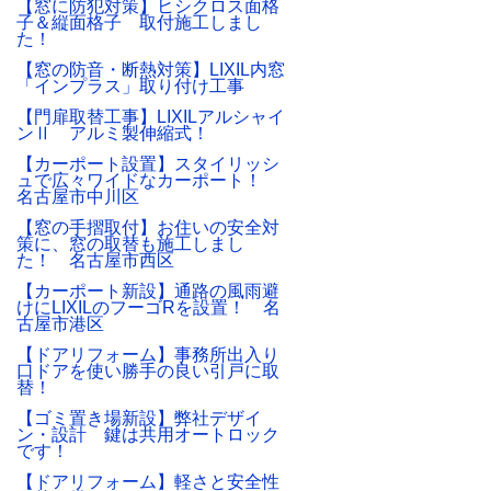
【窓に防犯対策】ヒシクロス面格
子＆縦面格子 取付施工しまし
た！
【窓の防音・断熱対策】LIXIL内窓
「インプラス」取り付け工事
【門扉取替工事】LIXILアルシャイ
ンⅡ アルミ製伸縮式！
【カーポート設置】スタイリッシ
ュで広々ワイドなカーポート！
名古屋市中川区
【窓の手摺取付】お住いの安全対
策に、窓の取替も施工しまし
た！ 名古屋市西区
【カーポート新設】通路の風雨避
けにLIXILのフーゴRを設置！ 名
古屋市港区
【ドアリフォーム】事務所出入り
口ドアを使い勝手の良い引戸に取
替！
【ゴミ置き場新設】弊社デザイ
ン・設計 鍵は共用オートロック
です！
【ドアリフォーム】軽さと安全性