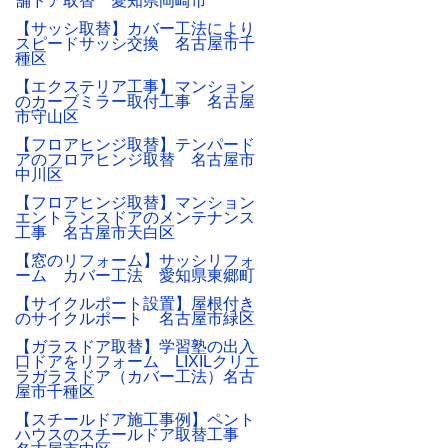
舗ドア取替 愛知県岡崎市
【サッシ取替】カバー工法により
スピードサッシ交換 名古屋市千
種区
【エクステリア工事】マンション
のカーブミラー取付工事 名古屋
市守山区
【フロアヒンジ取替】テンパード
アのフロアヒンジ取替 名古屋市
中川区
【フロアヒンジ取替】マンション
エントランスドアのメンテナンス
工事 名古屋市天白区
【窓のリフォーム】サッシリフォ
ーム カバー工法 愛知県東郷町
【サイクルポート設置】屋根付き
のサイクルポート 名古屋市緑区
【ガラスドア取替】学習塾の出入
口ドアをリフォーム LIXILクリエ
ラガラスドア（カバー工法）名古
屋市千種区
【スチールドア施工事例】ペント
ハウスのスチールドア取替工事