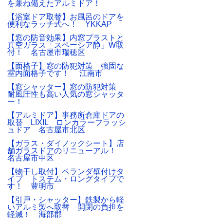
を兼ね備えたアルミドア！
【浴室ドア取替】お風呂のドアを
便利なラッチ式へ！ YKKAP
【窓の防音効果】内窓プラストと
真空ガラス「スペーシア静」W取
付！ 名古屋市瑞穂区
【面格子】窓の防犯対策 強固な
室内面格子です！ 江南市
【窓シャッター】窓の防犯対策
耐風圧性も高い人気の窓シャッタ
ー！
【アルミドア】事務所倉庫ドアの
取替 LIXIL ロンカラーフラッシ
ュドア 名古屋市北区
【ガラス・ダイノックシート】店
舗ガラスドアのリニューアル！
名古屋市中区
【物干し取付】ベランダ壁付けタ
イプ トステム・ロングタイプで
す！ 豊明市
【引戸・シャッター】鉄製から軽
いアルミ製へ取替 開閉の負担を
軽減！ 海部郡