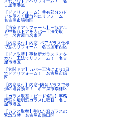
きれいなドアへリフォーム！ 名
古屋市港区
【ドアリフォーム】共有部分のド
アを明るく開放的にリフォーム
名古屋市瑞穂区
【浴室ドアリフォーム】三協アル
ミ中折れドアをカバー工法で取
付 名古屋市名東区
【内窓取付】内窓+ペアガラス仕様
で窓のリフォーム 名古屋市西区
【ドア取替】事務所ガラスドアを
カバー工法でリフォーム！ 名古
屋市港区
【玄関ドア】カバー工法により1日
でドアリフォーム！ 名古屋市緑
区
【内窓取付】内窓+防音ガラスで最
強の遮音効果！ 名古屋市瑞穂区
【ガラス取替・ビード修理】事務
所窓を透明窓ガラスに取替 名古
屋市港区
【ガラス取替】割れた窓ガラスの
緊急取替 名古屋市熱田区