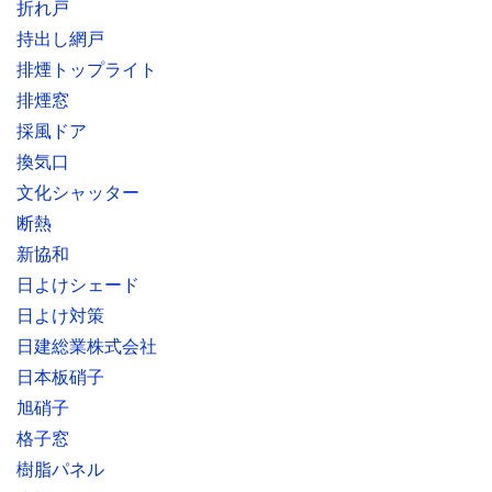
折れ戸
持出し網戸
排煙トップライト
排煙窓
採風ドア
換気口
文化シャッター
断熱
新協和
日よけシェード
日よけ対策
日建総業株式会社
日本板硝子
旭硝子
格子窓
樹脂パネル