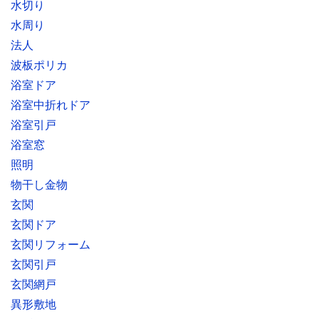
水切り
水周り
法人
波板ポリカ
浴室ドア
浴室中折れドア
浴室引戸
浴室窓
照明
物干し金物
玄関
玄関ドア
玄関リフォーム
玄関引戸
玄関網戸
異形敷地