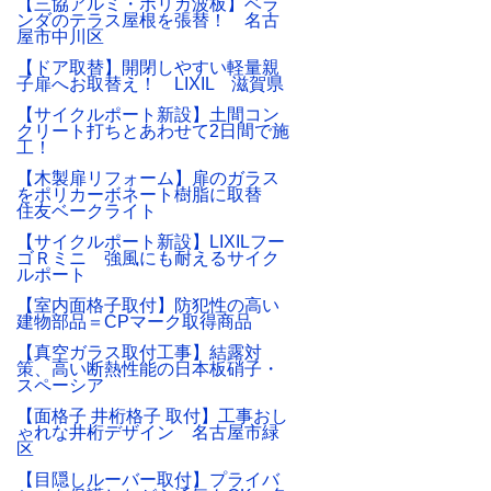
【三協アルミ・ポリカ波板】ベラ
ンダのテラス屋根を張替！ 名古
屋市中川区
【ドア取替】開閉しやすい軽量親
子扉へお取替え！ LIXIL 滋賀県
【サイクルポート新設】土間コン
クリート打ちとあわせて2日間で施
工！
【木製扉リフォーム】扉のガラス
をポリカーボネート樹脂に取替
住友ベークライト
【サイクルポート新設】LIXILフー
ゴＲミニ 強風にも耐えるサイク
ルポート
【室内面格子取付】防犯性の高い
建物部品＝CPマーク取得商品
【真空ガラス取付工事】結露対
策、高い断熱性能の日本板硝子・
スペーシア
【面格子 井桁格子 取付】工事おし
ゃれな井桁デザイン 名古屋市緑
区
【目隠しルーバー取付】プライバ