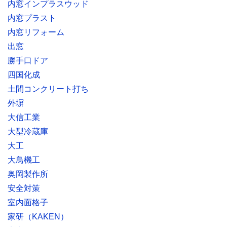
内窓インプラスウッド
内窓プラスト
内窓リフォーム
出窓
勝手口ドア
四国化成
土間コンクリート打ち
外塀
大信工業
大型冷蔵庫
大工
大鳥機工
奥岡製作所
安全対策
室内面格子
家研（KAKEN）