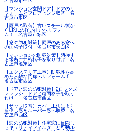
名古屋市中区
【マンション玄関ドア】ドアのリ
フォームとフロアヒンジ取替 名
古屋市東区
【雨戸の取替】古いスチール製か
らLIXILの軽い雨戸へリフォー
ム！ 名古屋市緑区
【窓の防犯対策】雨戸のある窓へ
の面格子取付 名古屋市天白区
【マンションの防犯対策】隣接す
る場所に井桁格子を取り付け 名
古屋市名東区
【エクステリア工事】防犯性を高
めた素敵な門扉へリフォーム！
名古屋市西区
【ドアと窓の防犯対策】2ロック式
フラッシュドアと縦面格子を取り
付け！ 名古屋市西区
【サッシ取替】カバー工法により
前倒し窓をルーバー窓へ取替 名
古屋市西区
【窓の防犯対策】住宅窓に目隠し
セキュリティフィルターと可動ル