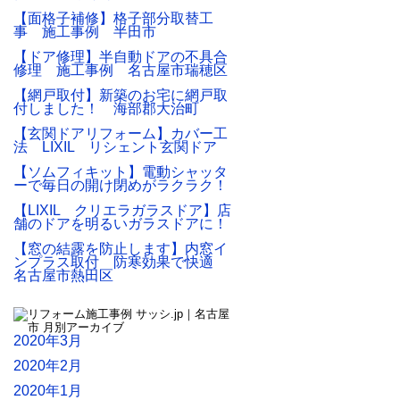
【面格子補修】格子部分取替工
事 施工事例 半田市
【ドア修理】半自動ドアの不具合
修理 施工事例 名古屋市瑞穂区
【網戸取付】新築のお宅に網戸取
付しました！ 海部郡大治町
【玄関ドアリフォーム】カバー工
法 LIXIL リシェント玄関ドア
【ソムフィキット】電動シャッタ
ーで毎日の開け閉めがラクラク！
【LIXIL クリエラガラスドア】店
舗のドアを明るいガラスドアに！
【窓の結露を防止します】内窓イ
ンプラス取付 防寒効果で快適
名古屋市熱田区
2020年3月
2020年2月
2020年1月