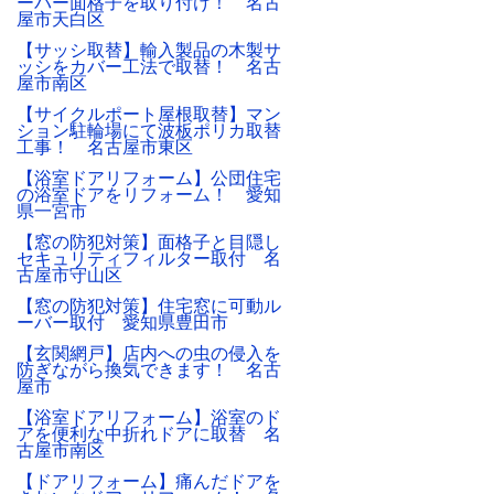
ーバー面格子を取り付け！ 名古
屋市天白区
【サッシ取替】輸入製品の木製サ
ッシをカバー工法で取替！ 名古
屋市南区
【サイクルポート屋根取替】マン
ション駐輪場にて波板ポリカ取替
工事！ 名古屋市東区
【浴室ドアリフォーム】公団住宅
の浴室ドアをリフォーム！ 愛知
県一宮市
【窓の防犯対策】面格子と目隠し
セキュリティフィルター取付 名
古屋市守山区
【窓の防犯対策】住宅窓に可動ル
ーバー取付 愛知県豊田市
【玄関網戸】店内への虫の侵入を
防ぎながら換気できます！ 名古
屋市
【浴室ドアリフォーム】浴室のド
アを便利な中折れドアに取替 名
古屋市南区
【ドアリフォーム】痛んだドアを