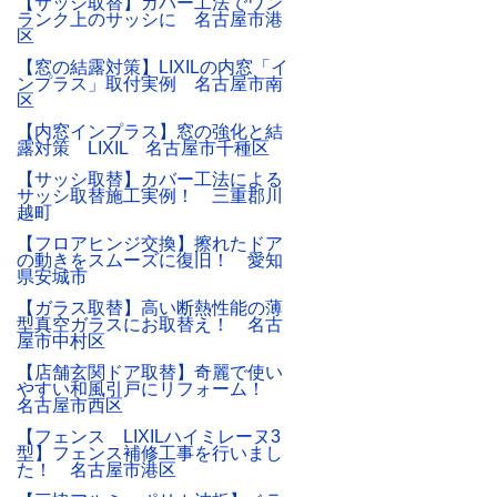
【サッシ取替】カバー工法でワン
ランク上のサッシに 名古屋市港
区
【窓の結露対策】LIXILの内窓「イ
ンプラス」取付実例 名古屋市南
区
【内窓インプラス】窓の強化と結
露対策 LIXIL 名古屋市千種区
【サッシ取替】カバー工法による
サッシ取替施工実例！ 三重郡川
越町
【フロアヒンジ交換】擦れたドア
の動きをスムーズに復旧！ 愛知
県安城市
【ガラス取替】高い断熱性能の薄
型真空ガラスにお取替え！ 名古
屋市中村区
【店舗玄関ドア取替】奇麗で使い
やすい和風引戸にリフォーム！
名古屋市西区
【フェンス LIXILハイミレーヌ3
型】フェンス補修工事を行いまし
た！ 名古屋市港区