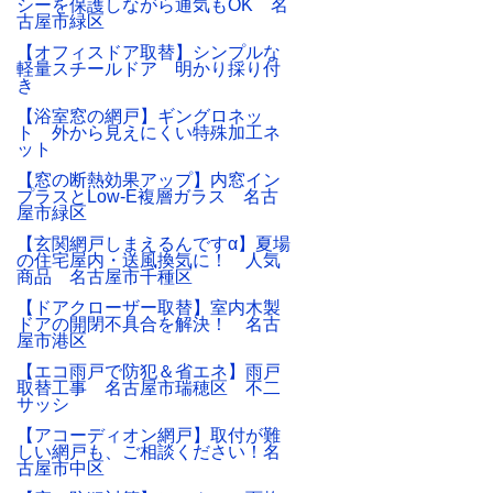
シーを保護しながら通気もOK 名
古屋市緑区
【オフィスドア取替】シンプルな
軽量スチールドア 明かり採り付
き
【浴室窓の網戸】ギングロネッ
ト 外から見えにくい特殊加工ネ
ット
【窓の断熱効果アップ】内窓イン
プラスとLow-E複層ガラス 名古
屋市緑区
【玄関網戸しまえるんですα】夏場
の住宅屋内・送風換気に！ 人気
商品 名古屋市千種区
【ドアクローザー取替】室内木製
ドアの開閉不具合を解決！ 名古
屋市港区
【エコ雨戸で防犯＆省エネ】雨戸
取替工事 名古屋市瑞穂区 不二
サッシ
【アコーディオン網戸】取付が難
しい網戸も、ご相談ください！名
古屋市中区