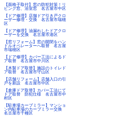
【面格子取付】窓の防犯対策！リ
ビング窓、浴室窓 名古屋市中区
【ドア修理】店舗ドア引き戸クロ
ーザー修理・交換 名古屋市瑞穂
区
【ドア修理】油漏れしたドアクロ
ーザーを交換 名古屋市港区
【窓リフォーム】窓の開閉をハン
ドルオペレーターへ取替 名古屋
市瑞穂区
【ドア修理】カバー工法によるド
ア取替 名古屋市中川区
【木製ドア取替】施設のトイレド
ア取替 名古屋市守山区
【店舗リフォーム】店舗入口の引
戸を新設 名古屋市中区
【倉庫ドア取替】カバー工法にて
ドア取替 防犯仕様 名古屋市中
村区
【駐車場カーブミラー】マンショ
ン内駐車場のカーブミラー交換
名古屋市千種区