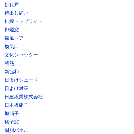
折れ戸
持出し網戸
排煙トップライト
排煙窓
採風ドア
換気口
文化シャッター
断熱
新協和
日よけシェード
日よけ対策
日建総業株式会社
日本板硝子
旭硝子
格子窓
樹脂パネル