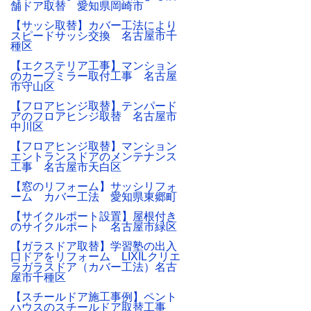
舗ドア取替 愛知県岡崎市
【サッシ取替】カバー工法により
スピードサッシ交換 名古屋市千
種区
【エクステリア工事】マンション
のカーブミラー取付工事 名古屋
市守山区
【フロアヒンジ取替】テンパード
アのフロアヒンジ取替 名古屋市
中川区
【フロアヒンジ取替】マンション
エントランスドアのメンテナンス
工事 名古屋市天白区
【窓のリフォーム】サッシリフォ
ーム カバー工法 愛知県東郷町
【サイクルポート設置】屋根付き
のサイクルポート 名古屋市緑区
【ガラスドア取替】学習塾の出入
口ドアをリフォーム LIXILクリエ
ラガラスドア（カバー工法）名古
屋市千種区
【スチールドア施工事例】ペント
ハウスのスチールドア取替工事