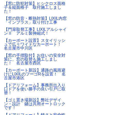
【窓に防犯対策】ヒシクロス面格
子＆縦面格子 取付施工しまし
た！
【窓の防音・断熱対策】LIXIL内窓
「インプラス」取り付け工事
【門扉取替工事】LIXILアルシャイ
ンⅡ アルミ製伸縮式！
【カーポート設置】スタイリッシ
ュで広々ワイドなカーポート！
名古屋市中川区
【窓の手摺取付】お住いの安全対
策に、窓の取替も施工しまし
た！ 名古屋市西区
【カーポート新設】通路の風雨避
けにLIXILのフーゴRを設置！ 名
古屋市港区
【ドアリフォーム】事務所出入り
口ドアを使い勝手の良い引戸に取
替！
【ゴミ置き場新設】弊社デザイ
ン・設計 鍵は共用オートロック
です！
【ドアリフォーム】軽さと安全性