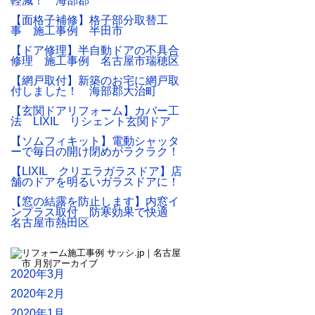
軽減！ 海部郡
【面格子補修】格子部分取替工
事 施工事例 半田市
【ドア修理】半自動ドアの不具合
修理 施工事例 名古屋市瑞穂区
【網戸取付】新築のお宅に網戸取
付しました！ 海部郡大治町
【玄関ドアリフォーム】カバー工
法 LIXIL リシェント玄関ドア
【ソムフィキット】電動シャッタ
ーで毎日の開け閉めがラクラク！
【LIXIL クリエラガラスドア】店
舗のドアを明るいガラスドアに！
【窓の結露を防止します】内窓イ
ンプラス取付 防寒効果で快適
名古屋市熱田区
2020年3月
2020年2月
2020年1月