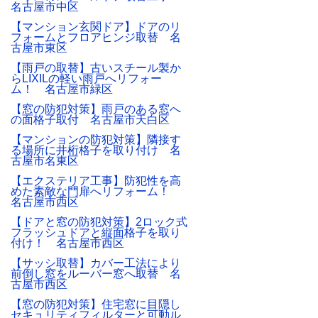
名古屋市中区
【マンション玄関ドア】ドアのリ
フォームとフロアヒンジ取替 名
古屋市東区
【雨戸の取替】古いスチール製か
らLIXILの軽い雨戸へリフォー
ム！ 名古屋市緑区
【窓の防犯対策】雨戸のある窓へ
の面格子取付 名古屋市天白区
【マンションの防犯対策】隣接す
る場所に井桁格子を取り付け 名
古屋市名東区
【エクステリア工事】防犯性を高
めた素敵な門扉へリフォーム！
名古屋市西区
【ドアと窓の防犯対策】2ロック式
フラッシュドアと縦面格子を取り
付け！ 名古屋市西区
【サッシ取替】カバー工法により
前倒し窓をルーバー窓へ取替 名
古屋市西区
【窓の防犯対策】住宅窓に目隠し
セキュリティフィルターと可動ル