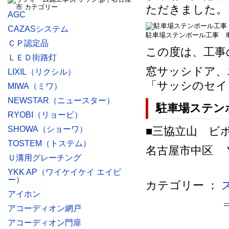
ただきました。
AGC
CAZASシステム
駐車場ステンポール工事 
ＣＰ認定品
この度は、工事
ＬＥＤ街路灯
窓サッシドア、
LIXIL（リクシル）
「サッシのセイ
MIWA（ミワ）
NEWSTAR（ニュースター）
駐車場ステン
RYOBI（リョービ）
SHOWA（ショーワ）
■三協立山 ビ
TOSTEM（トステム）
名古屋市中区 Ｙ様
Ｕ溝用グレーチング
YKK AP（ワイケイケイ エイピ
ー）
カテゴリー ：
アイホン
アコーディオン網戸
アコーディオン門扉