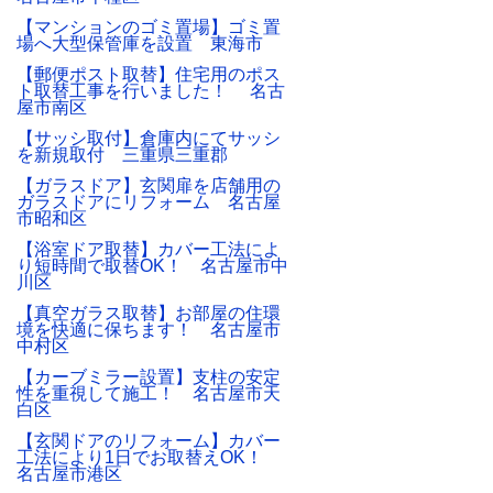
【マンションのゴミ置場】ゴミ置
場へ大型保管庫を設置 東海市
【郵便ポスト取替】住宅用のポス
ト取替工事を行いました！ 名古
屋市南区
【サッシ取付】倉庫内にてサッシ
を新規取付 三重県三重郡
【ガラスドア】玄関扉を店舗用の
ガラスドアにリフォーム 名古屋
市昭和区
【浴室ドア取替】カバー工法によ
り短時間で取替OK！ 名古屋市中
川区
【真空ガラス取替】お部屋の住環
境を快適に保ちます！ 名古屋市
中村区
【カーブミラー設置】支柱の安定
性を重視して施工！ 名古屋市天
白区
【玄関ドアのリフォーム】カバー
工法により1日でお取替えOK！
名古屋市港区