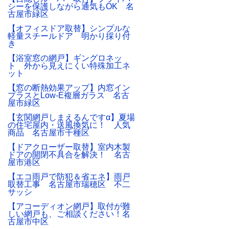
シーを保護しながら通気もOK 名
古屋市緑区
【オフィスドア取替】シンプルな
軽量スチールドア 明かり採り付
き
【浴室窓の網戸】ギングロネッ
ト 外から見えにくい特殊加工ネ
ット
【窓の断熱効果アップ】内窓イン
プラスとLow-E複層ガラス 名古
屋市緑区
【玄関網戸しまえるんですα】夏場
の住宅屋内・送風換気に！ 人気
商品 名古屋市千種区
【ドアクローザー取替】室内木製
ドアの開閉不具合を解決！ 名古
屋市港区
【エコ雨戸で防犯＆省エネ】雨戸
取替工事 名古屋市瑞穂区 不二
サッシ
【アコーディオン網戸】取付が難
しい網戸も、ご相談ください！名
古屋市中区