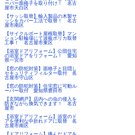
ーバー面格子を取り付け！ 名古
屋市天白区
【サッシ取替】輸入製品の木製サ
ッシをカバー工法で取替！ 名古
屋市南区
【サイクルポート屋根取替】マン
ション駐輪場にて波板ポリカ取替
工事！ 名古屋市東区
【浴室ドアリフォーム】公団住宅
の浴室ドアをリフォーム！ 愛知
県一宮市
【窓の防犯対策】面格子と目隠し
セキュリティフィルター取付 名
古屋市守山区
【窓の防犯対策】住宅窓に可動ル
ーバー取付 愛知県豊田市
【玄関網戸】店内への虫の侵入を
防ぎながら換気できます！ 名古
屋市
【浴室ドアリフォーム】浴室のド
アを便利な中折れドアに取替 名
古屋市南区
【ドアリフォーム】痛んだドアを