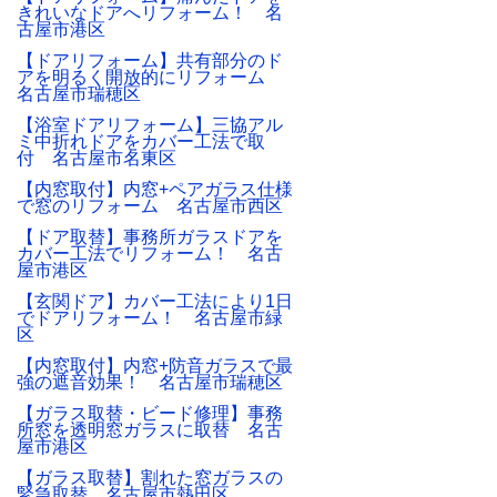
きれいなドアへリフォーム！ 名
古屋市港区
【ドアリフォーム】共有部分のド
アを明るく開放的にリフォーム
名古屋市瑞穂区
【浴室ドアリフォーム】三協アル
ミ中折れドアをカバー工法で取
付 名古屋市名東区
【内窓取付】内窓+ペアガラス仕様
で窓のリフォーム 名古屋市西区
【ドア取替】事務所ガラスドアを
カバー工法でリフォーム！ 名古
屋市港区
【玄関ドア】カバー工法により1日
でドアリフォーム！ 名古屋市緑
区
【内窓取付】内窓+防音ガラスで最
強の遮音効果！ 名古屋市瑞穂区
【ガラス取替・ビード修理】事務
所窓を透明窓ガラスに取替 名古
屋市港区
【ガラス取替】割れた窓ガラスの
緊急取替 名古屋市熱田区