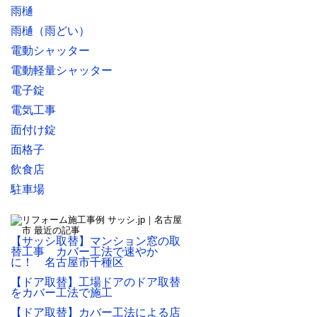
雨樋
雨樋（雨どい）
電動シャッター
電動軽量シャッター
電子錠
電気工事
面付け錠
面格子
飲食店
駐車場
【サッシ取替】マンション窓の取
替工事 カバー工法で速やか
に！ 名古屋市千種区
【ドア取替】工場ドアのドア取替
をカバー工法で施工
【ドア取替】カバー工法による店