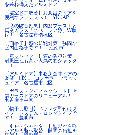
を兼ね備えたアルミドア！
【浴室ドア取替】お風呂のドアを
便利なラッチ式へ！ YKKAP
【窓の防音効果】内窓プラストと
真空ガラス「スペーシア静」W取
付！ 名古屋市瑞穂区
【面格子】窓の防犯対策 強固な
室内面格子です！ 江南市
【窓シャッター】窓の防犯対策
耐風圧性も高い人気の窓シャッタ
ー！
【アルミドア】事務所倉庫ドアの
取替 LIXIL ロンカラーフラッシ
ュドア 名古屋市北区
【ガラス・ダイノックシート】店
舗ガラスドアのリニューアル！
名古屋市中区
【物干し取付】ベランダ壁付けタ
イプ トステム・ロングタイプで
す！ 豊明市
【引戸・シャッター】鉄製から軽
いアルミ製へ取替 開閉の負担を