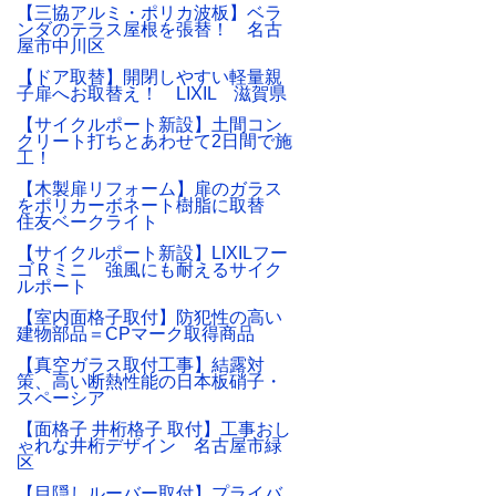
【三協アルミ・ポリカ波板】ベラ
ンダのテラス屋根を張替！ 名古
屋市中川区
【ドア取替】開閉しやすい軽量親
子扉へお取替え！ LIXIL 滋賀県
【サイクルポート新設】土間コン
クリート打ちとあわせて2日間で施
工！
【木製扉リフォーム】扉のガラス
をポリカーボネート樹脂に取替
住友ベークライト
【サイクルポート新設】LIXILフー
ゴＲミニ 強風にも耐えるサイク
ルポート
【室内面格子取付】防犯性の高い
建物部品＝CPマーク取得商品
【真空ガラス取付工事】結露対
策、高い断熱性能の日本板硝子・
スペーシア
【面格子 井桁格子 取付】工事おし
ゃれな井桁デザイン 名古屋市緑
区
【目隠しルーバー取付】プライバ