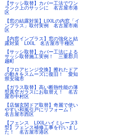
【サッシ取替】カバー工法でワン
ランク上のサッシに 名古屋市港
区
【窓の結露対策】LIXILの内窓「イ
ンプラス」取付実例 名古屋市南
区
【内窓インプラス】窓の強化と結
露対策 LIXIL 名古屋市千種区
【サッシ取替】カバー工法による
サッシ取替施工実例！ 三重郡川
越町
【フロアヒンジ交換】擦れたドア
の動きをスムーズに復旧！ 愛知
県安城市
【ガラス取替】高い断熱性能の薄
型真空ガラスにお取替え！ 名古
屋市中村区
【店舗玄関ドア取替】奇麗で使い
やすい和風引戸にリフォーム！
名古屋市西区
【フェンス LIXILハイミレーヌ3
型】フェンス補修工事を行いまし
た！ 名古屋市港区