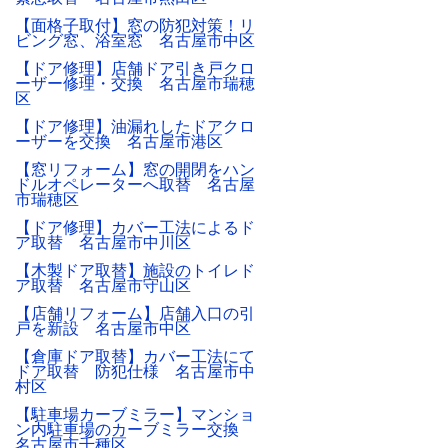
【面格子取付】窓の防犯対策！リ
ビング窓、浴室窓 名古屋市中区
【ドア修理】店舗ドア引き戸クロ
ーザー修理・交換 名古屋市瑞穂
区
【ドア修理】油漏れしたドアクロ
ーザーを交換 名古屋市港区
【窓リフォーム】窓の開閉をハン
ドルオペレーターへ取替 名古屋
市瑞穂区
【ドア修理】カバー工法によるド
ア取替 名古屋市中川区
【木製ドア取替】施設のトイレド
ア取替 名古屋市守山区
【店舗リフォーム】店舗入口の引
戸を新設 名古屋市中区
【倉庫ドア取替】カバー工法にて
ドア取替 防犯仕様 名古屋市中
村区
【駐車場カーブミラー】マンショ
ン内駐車場のカーブミラー交換
名古屋市千種区