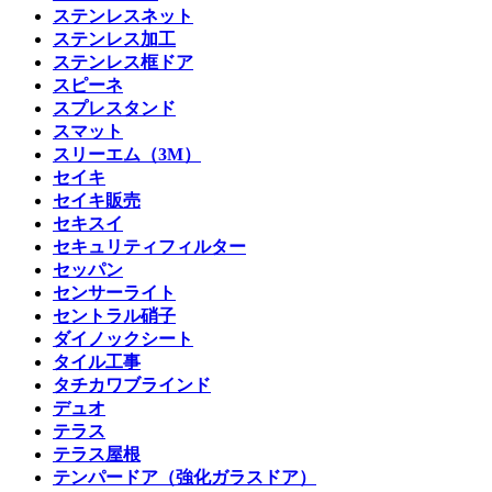
ステンレスネット
ステンレス加工
ステンレス框ドア
スピーネ
スプレスタンド
スマット
スリーエム（3M）
セイキ
セイキ販売
セキスイ
セキュリティフィルター
セッパン
センサーライト
セントラル硝子
ダイノックシート
タイル工事
タチカワブラインド
デュオ
テラス
テラス屋根
テンパードア（強化ガラスドア）