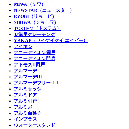
MIWA（ミワ）
NEWSTAR（ニュースター）
RYOBI（リョービ）
SHOWA（ショーワ）
TOSTEM（トステム）
Ｕ溝用グレーチング
YKK AP（ワイケイケイ エイピー）
アイホン
アコーディオン網戸
アコーディオン門扉
アトモスII雨戸
アルマーデ
アルマーデIII
アルマーデフリーＩＩ
アルミサッシ
アルミドア
アルミ引戸
アルミ扉
アルミ面格子
インプラス
ウォータースタンド