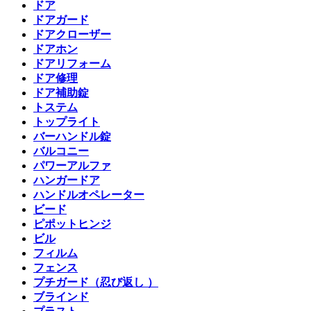
ドア
ドアガード
ドアクローザー
ドアホン
ドアリフォーム
ドア修理
ドア補助錠
トステム
トップライト
バーハンドル錠
バルコニー
パワーアルファ
ハンガードア
ハンドルオペレーター
ビード
ピポットヒンジ
ビル
フィルム
フェンス
プチガード（忍び返し ）
ブラインド