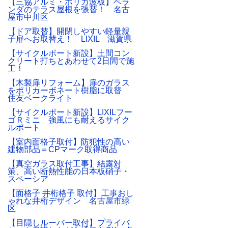
【三協アルミ・ポリカ波板】ベラ
ンダのテラス屋根を張替！ 名古
屋市中川区
【ドア取替】開閉しやすい軽量親
子扉へお取替え！ LIXIL 滋賀県
【サイクルポート新設】土間コン
クリート打ちとあわせて2日間で施
工！
【木製扉リフォーム】扉のガラス
をポリカーボネート樹脂に取替
住友ベークライト
【サイクルポート新設】LIXILフー
ゴＲミニ 強風にも耐えるサイク
ルポート
【室内面格子取付】防犯性の高い
建物部品＝CPマーク取得商品
【真空ガラス取付工事】結露対
策、高い断熱性能の日本板硝子・
スペーシア
【面格子 井桁格子 取付】工事おし
ゃれな井桁デザイン 名古屋市緑
区
【目隠しルーバー取付】プライバ