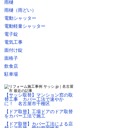
雨樋
雨樋（雨どい）
電動シャッター
電動軽量シャッター
電子錠
電気工事
面付け錠
面格子
飲食店
駐車場
【サッシ取替】マンション窓の取
替工事 カバー工法で速やか
に！ 名古屋市千種区
【ドア取替】工場ドアのドア取替
をカバー工法で施工
【ドア取替】カバー工法による店