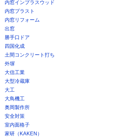
内窓インプラスウッド
内窓プラスト
内窓リフォーム
出窓
勝手口ドア
四国化成
土間コンクリート打ち
外塀
大信工業
大型冷蔵庫
大工
大鳥機工
奥岡製作所
安全対策
室内面格子
家研（KAKEN）