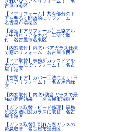
きれいなドアへリフォーム！ 名
古屋市港区
【ドアリフォーム】共有部分のド
アを明るく開放的にリフォーム
名古屋市瑞穂区
【浴室ドアリフォーム】三協アル
ミ中折れドアをカバー工法で取
付 名古屋市名東区
【内窓取付】内窓+ペアガラス仕様
で窓のリフォーム 名古屋市西区
【ドア取替】事務所ガラスドアを
カバー工法でリフォーム！ 名古
屋市港区
【玄関ドア】カバー工法により1日
でドアリフォーム！ 名古屋市緑
区
【内窓取付】内窓+防音ガラスで最
強の遮音効果！ 名古屋市瑞穂区
【ガラス取替・ビード修理】事務
所窓を透明窓ガラスに取替 名古
屋市港区
【ガラス取替】割れた窓ガラスの
緊急取替 名古屋市熱田区