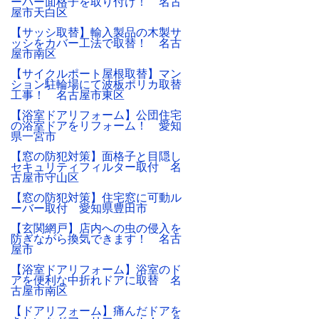
ーバー面格子を取り付け！ 名古
屋市天白区
【サッシ取替】輸入製品の木製サ
ッシをカバー工法で取替！ 名古
屋市南区
【サイクルポート屋根取替】マン
ション駐輪場にて波板ポリカ取替
工事！ 名古屋市東区
【浴室ドアリフォーム】公団住宅
の浴室ドアをリフォーム！ 愛知
県一宮市
【窓の防犯対策】面格子と目隠し
セキュリティフィルター取付 名
古屋市守山区
【窓の防犯対策】住宅窓に可動ル
ーバー取付 愛知県豊田市
【玄関網戸】店内への虫の侵入を
防ぎながら換気できます！ 名古
屋市
【浴室ドアリフォーム】浴室のド
アを便利な中折れドアに取替 名
古屋市南区
【ドアリフォーム】痛んだドアを