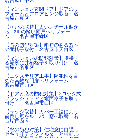
名古屋市中区
【マンション玄関ドア】ドアのリ
フォームとフロアヒンジ取替 名
古屋市東区
【雨戸の取替】古いスチール製か
らLIXILの軽い雨戸へリフォー
ム！ 名古屋市緑区
【窓の防犯対策】雨戸のある窓へ
の面格子取付 名古屋市天白区
【マンションの防犯対策】隣接す
る場所に井桁格子を取り付け 名
古屋市名東区
【エクステリア工事】防犯性を高
めた素敵な門扉へリフォーム！
名古屋市西区
【ドアと窓の防犯対策】2ロック式
フラッシュドアと縦面格子を取り
付け！ 名古屋市西区
【サッシ取替】カバー工法により
前倒し窓をルーバー窓へ取替 名
古屋市西区
【窓の防犯対策】住宅窓に目隠し
セキュリティフィルターと可動ル