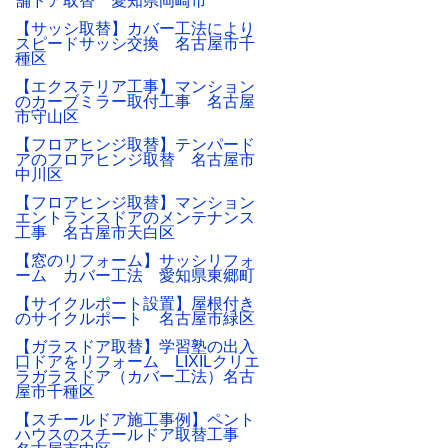
舗ドア取替 愛知県岡崎市
【サッシ取替】カバー工法により
スピードサッシ交換 名古屋市千
種区
【エクステリア工事】マンション
のカーブミラー取付工事 名古屋
市守山区
【フロアヒンジ取替】テンパード
アのフロアヒンジ取替 名古屋市
中川区
【フロアヒンジ取替】マンション
エントランスドアのメンテナンス
工事 名古屋市天白区
【窓のリフォーム】サッシリフォ
ーム カバー工法 愛知県東郷町
【サイクルポート設置】屋根付き
のサイクルポート 名古屋市緑区
【ガラスドア取替】学習塾の出入
口ドアをリフォーム LIXILクリエ
ラガラスドア（カバー工法）名古
屋市千種区
【スチールドア施工事例】ペント
ハウスのスチールドア取替工事