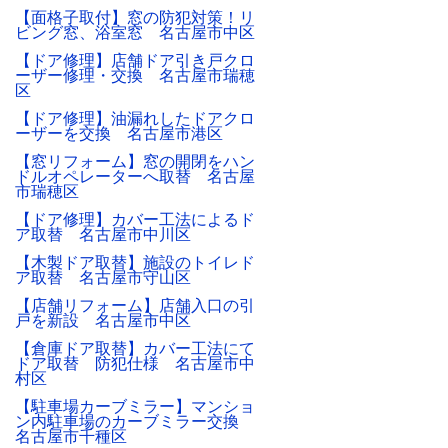
【面格子取付】窓の防犯対策！リ
ビング窓、浴室窓 名古屋市中区
【ドア修理】店舗ドア引き戸クロ
ーザー修理・交換 名古屋市瑞穂
区
【ドア修理】油漏れしたドアクロ
ーザーを交換 名古屋市港区
【窓リフォーム】窓の開閉をハン
ドルオペレーターへ取替 名古屋
市瑞穂区
【ドア修理】カバー工法によるド
ア取替 名古屋市中川区
【木製ドア取替】施設のトイレド
ア取替 名古屋市守山区
【店舗リフォーム】店舗入口の引
戸を新設 名古屋市中区
【倉庫ドア取替】カバー工法にて
ドア取替 防犯仕様 名古屋市中
村区
【駐車場カーブミラー】マンショ
ン内駐車場のカーブミラー交換
名古屋市千種区