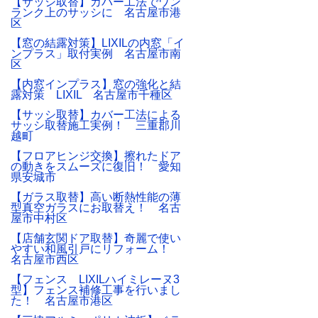
【サッシ取替】カバー工法でワン
ランク上のサッシに 名古屋市港
区
【窓の結露対策】LIXILの内窓「イ
ンプラス」取付実例 名古屋市南
区
【内窓インプラス】窓の強化と結
露対策 LIXIL 名古屋市千種区
【サッシ取替】カバー工法による
サッシ取替施工実例！ 三重郡川
越町
【フロアヒンジ交換】擦れたドア
の動きをスムーズに復旧！ 愛知
県安城市
【ガラス取替】高い断熱性能の薄
型真空ガラスにお取替え！ 名古
屋市中村区
【店舗玄関ドア取替】奇麗で使い
やすい和風引戸にリフォーム！
名古屋市西区
【フェンス LIXILハイミレーヌ3
型】フェンス補修工事を行いまし
た！ 名古屋市港区