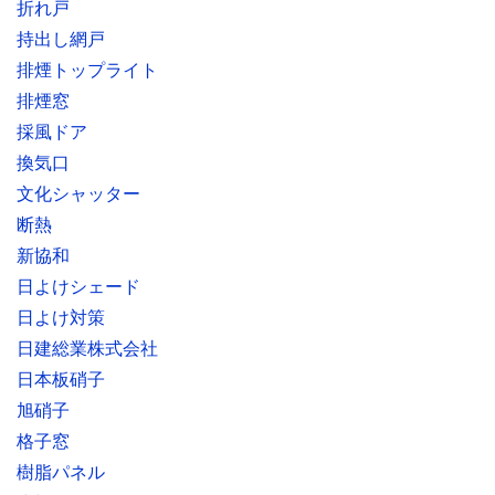
折れ戸
持出し網戸
排煙トップライト
排煙窓
採風ドア
換気口
文化シャッター
断熱
新協和
日よけシェード
日よけ対策
日建総業株式会社
日本板硝子
旭硝子
格子窓
樹脂パネル