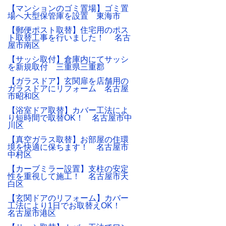
【マンションのゴミ置場】ゴミ置
場へ大型保管庫を設置 東海市
【郵便ポスト取替】住宅用のポス
ト取替工事を行いました！ 名古
屋市南区
【サッシ取付】倉庫内にてサッシ
を新規取付 三重県三重郡
【ガラスドア】玄関扉を店舗用の
ガラスドアにリフォーム 名古屋
市昭和区
【浴室ドア取替】カバー工法によ
り短時間で取替OK！ 名古屋市中
川区
【真空ガラス取替】お部屋の住環
境を快適に保ちます！ 名古屋市
中村区
【カーブミラー設置】支柱の安定
性を重視して施工！ 名古屋市天
白区
【玄関ドアのリフォーム】カバー
工法により1日でお取替えOK！
名古屋市港区