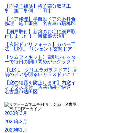
【面格子補修】格子部分取替工
事 施工事例 半田市
【ドア修理】半自動ドアの不具合
修理 施工事例 名古屋市瑞穂区
【網戸取付】新築のお宅に網戸取
付しました！ 海部郡大治町
【玄関ドアリフォーム】カバー工
法 LIXIL リシェント玄関ドア
【ソムフィキット】電動シャッタ
ーで毎日の開け閉めがラクラク！
【LIXIL クリエラガラスドア】店
舗のドアを明るいガラスドアに！
【窓の結露を防止します】内窓イ
ンプラス取付 防寒効果で快適
名古屋市熱田区
2020年3月
2020年2月
2020年1月