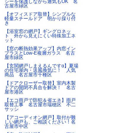
シーを保護しながら通気もOK 名
古屋市緑区
【オフィスドア取替】シンプルな
軽量スチールドア 明かり採り付
き
【浴室窓の網戸】ギングロネッ
ト 外から見えにくい特殊加工ネ
ット
【窓の断熱効果アップ】内窓イン
プラスとLow-E複層ガラス 名古
屋市緑区
【玄関網戸しまえるんですα】夏場
の住宅屋内・送風換気に！ 人気
商品 名古屋市千種区
【ドアクローザー取替】室内木製
ドアの開閉不具合を解決！ 名古
屋市港区
【エコ雨戸で防犯＆省エネ】雨戸
取替工事 名古屋市瑞穂区 不二
サッシ
【アコーディオン網戸】取付が難
しい網戸も、ご相談ください！名
古屋市中区