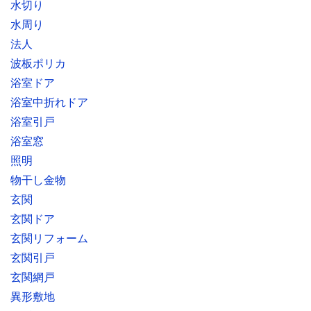
水切り
水周り
法人
波板ポリカ
浴室ドア
浴室中折れドア
浴室引戸
浴室窓
照明
物干し金物
玄関
玄関ドア
玄関リフォーム
玄関引戸
玄関網戸
異形敷地