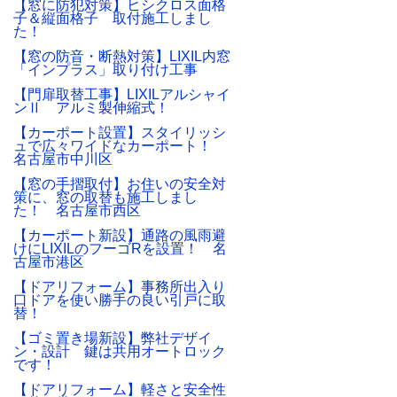
【窓に防犯対策】ヒシクロス面格
子＆縦面格子 取付施工しまし
た！
【窓の防音・断熱対策】LIXIL内窓
「インプラス」取り付け工事
【門扉取替工事】LIXILアルシャイ
ンⅡ アルミ製伸縮式！
【カーポート設置】スタイリッシ
ュで広々ワイドなカーポート！
名古屋市中川区
【窓の手摺取付】お住いの安全対
策に、窓の取替も施工しまし
た！ 名古屋市西区
【カーポート新設】通路の風雨避
けにLIXILのフーゴRを設置！ 名
古屋市港区
【ドアリフォーム】事務所出入り
口ドアを使い勝手の良い引戸に取
替！
【ゴミ置き場新設】弊社デザイ
ン・設計 鍵は共用オートロック
です！
【ドアリフォーム】軽さと安全性