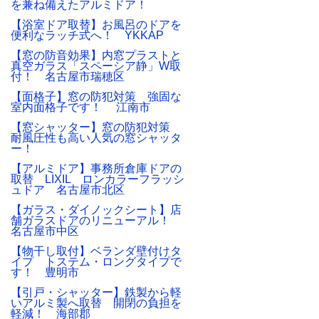
を兼ね備えたアルミドア！
【浴室ドア取替】お風呂のドアを
便利なラッチ式へ！ YKKAP
【窓の防音効果】内窓プラストと
真空ガラス「スペーシア静」W取
付！ 名古屋市瑞穂区
【面格子】窓の防犯対策 強固な
室内面格子です！ 江南市
【窓シャッター】窓の防犯対策
耐風圧性も高い人気の窓シャッタ
ー！
【アルミドア】事務所倉庫ドアの
取替 LIXIL ロンカラーフラッシ
ュドア 名古屋市北区
【ガラス・ダイノックシート】店
舗ガラスドアのリニューアル！
名古屋市中区
【物干し取付】ベランダ壁付けタ
イプ トステム・ロングタイプで
す！ 豊明市
【引戸・シャッター】鉄製から軽
いアルミ製へ取替 開閉の負担を
軽減！ 海部郡